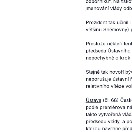
odborníků“. Na tisk
jmenování vlády odb
Prezident tak učini
většinu Sněmovny) p
Přestože někteří ten
předseda Ústavního 
nepochybně o krok z
Stejně tak
hovoří
býv
neporušuje ústavní ř
relativního vítěze vo
Ústava
(čl. 68) Česk
podle premiérova náv
takto vytvořená vlá
předsedu vlády, a p
kterou navrhne pře