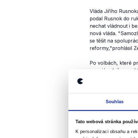
Vláda Jiřího Rusno
podal Rusnok do ruk
nechat vládnout i b
nová vláda.
"Samozře
se těšit na spoluprá
reformy,"
prohlásil 
Po volbách, které pr
premiér plně respekt
stran vyjednají slože
demokratických vole
Výrok jsme zmí
Souhlas
Tato webová stránka použív
K personalizaci obsahu a re