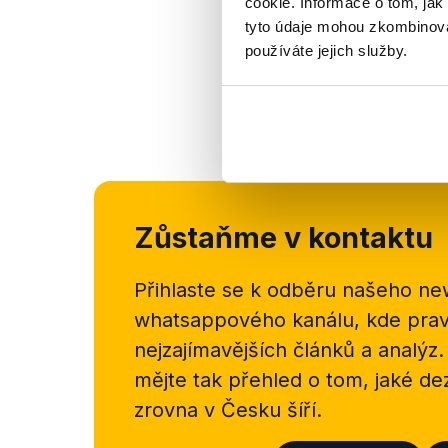
cookie. Informace o tom, jak
tyto údaje mohou zkombinovat
používáte jejich služby.
Zůstaňme v kontaktu
Přihlaste se k odběru našeho
new
whatsappového kanálu, kde pravi
nejzajímavějších článků a analýz.
mějte tak přehled o tom, jaké d
zrovna v Česku šíří.