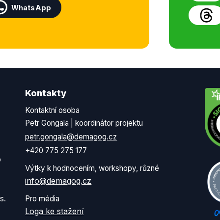
WhatsApp
Kontakty
Kontaktní osoba
Petr Gongala | koordinátor projektu
petr.gongala@demagog.cz
+420 775 275 177
o
Výtky k hodnocením, workshopy, různé
info@demagog.cz
s.
Pro média
Loga ke stažení