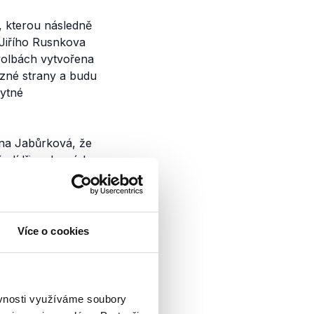
, kterou následně
Jiřího Rusnkova
volbách vytvořena
ězné strany a budu
bytné
na Jabůrková, že
e lídři vedoucích
niklé z
Více o cookies
y
ěvnosti využíváme soubory
 ČT24 vystoupil