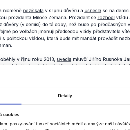
ka nicméně
nezískala
v srpnu důvěru a
usnesla
se na demisi
ou prezidenta Miloše Zemana. Prezident se
rozhodl
vládu 
ez důvěry (v demisi) do té doby, než bude po předčasných 
jmě po volbách jmenuji předsedou vlády představitele vít
ci s politickou vládou, která bude mít mandát provádět nez
Zeman.
oběhly v říjnu roku 2013,
uvedla
mluvčí Jiřího Rusnoka Ja
uje výsledky letošních předčasných voleb. Nyní očekává, ž
ní nové vlády a je připraven svůj úřad předat nové vládě vz
b okamžitě, jakmile bude ustavena.
nili
Detaily
Bilance Rusnokovy vlád
á cookies
2. ledna 2014
klam, poskytování funkcí sociálních médií a analýze naší návšt
V prvním ponovoročním Hyde Park