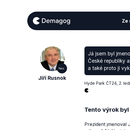
Ze s
Já jsem byl jmeno
České republiky a
a také proto ji v
Nez.
Jiří Rusnok
Hyde Park ČT24
,
2. le
Tento výrok byl
Prezident jmenoval 