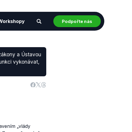
Workshopy
Podpořte nás
 zákony a Ústavou
unkci vykonávat,
tavením „vlády