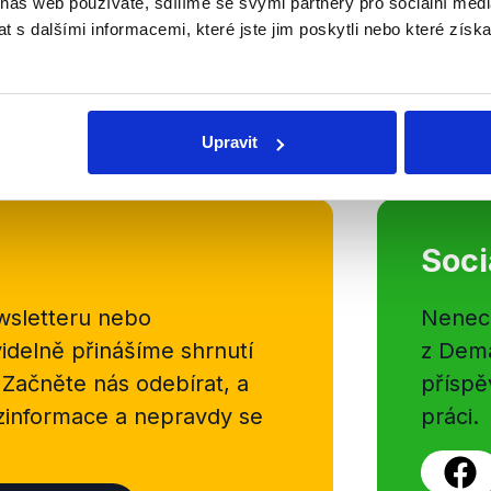
 náš web používáte, sdílíme se svými partnery pro sociální média
prozatím stále úřadující předseda 
 s dalšími informacemi, které jste jim poskytli nebo které získa
Jednalo se například o odkupu n
stíhacích letounů za vskutku výraz
Číst dál
OVĚŘENO
Upravit
Soci
sletteru nebo
Nenecht
delně přinášíme shrnutí
z Dema
 Začněte nás odebírat, a
příspě
ezinformace a nepravdy se
práci.