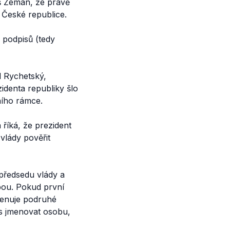
š Zeman, že právě
 České republice.
 podpisů (tedy
l Rychetský,
zidenta republiky šlo
ního rámce.
říká, že prezident
vlády pověřit
předsedu vlády a
bou. Pokud první
menuje podruhé
us jmenovat osobu,