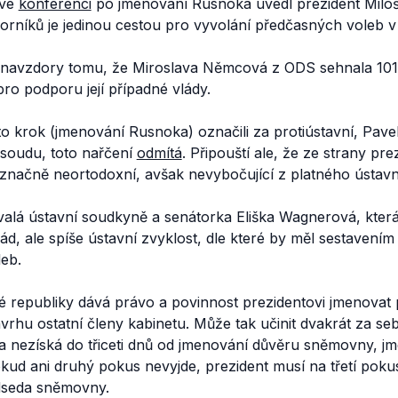
ové
konferenci
po jmenování Rusnoka uvedl prezident Milo
orníků je jedinou cestou pro vyvolání předčasných voleb v
l i navzdory tomu, že Miroslava Němcová z ODS sehnala 101
ro podporu její případné vlády.
to krok (jmenování Rusnoka) označili za protiústavní, Pave
soudu, toto nařčení
odmítá
. Připouští ale, že ze strany pre
načně neortodoxní, avšak nevybočující z platného ústav
alá ústavní soudkyně a senátorka Eliška Wagnerová, která 
ád, ale spíše ústavní zvyklost, dle které by měl sestavením 
leb.
é republiky dává právo a povinnost prezidentovi jmenovat 
rhu ostatní členy kabinetu. Může tak učinit dvakrát za se
da nezíská do třiceti dnů od jmenování důvěru sněmovny, j
okud ani druhý pokus nevyjde, prezident musí na třetí pok
dseda sněmovny.