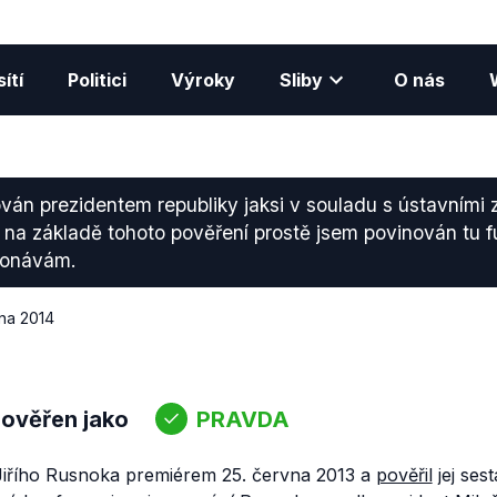
ítí
Politici
Výroky
Sliby
O nás
ván prezidentem republiky jaksi v souladu s ústavními
 na základě tohoto pověření prostě jsem povinován tu f
ykonávám.
dna 2014
 ověřen jako
PRAVDA
Jiřího Rusnoka premiérem 25. června 2013 a
pověřil
jej ses