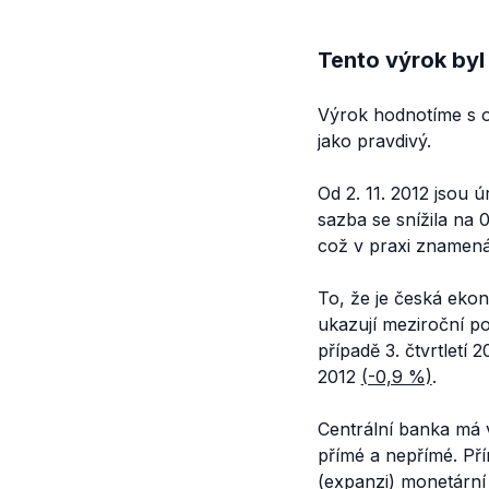
Tento výrok byl
Výrok hodnotíme s o
jako pravdivý.
Od 2. 11. 2012 jsou
sazba se snížila na
což v praxi znamená
To, že je česká ekon
ukazují meziroční po
případě 3. čtvrtletí
2012
(-0,9 %)
.
Centrální banka má
přímé a nepřímé. Pří
(expanzi) monetární