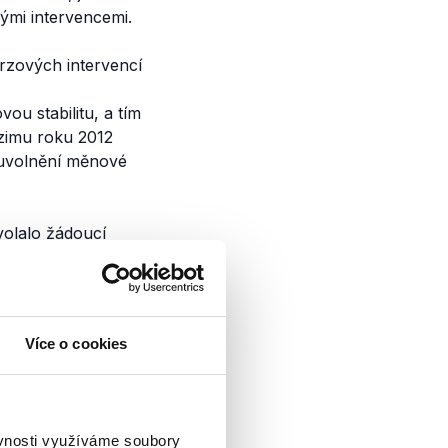
ými intervencemi.
rzových intervencí
u stabilitu, a tím
dzimu roku 2012
o uvolnění měnové
volalo žádoucí
yhlášení ČNB, že je
abení kurzu koruny,
n trochu nadechnout
“.
Více o cookies
y
ěvnosti využíváme soubory