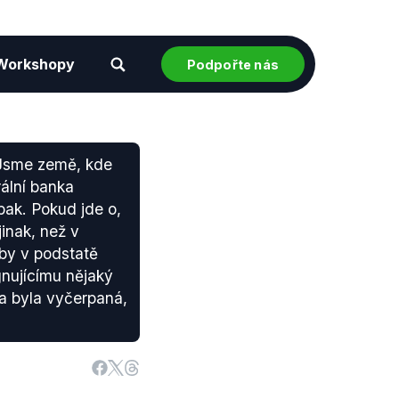
Workshopy
Podpořte nás
. Jsme země, kde
rální banka
pak. Pokud jde o,
jinak, než v
aby v podstatě
nujícímu nějaký
ta byla vyčerpaná,