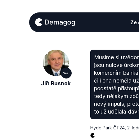
Ze s
Musíme si uvědomi
jsou nulové úrokov
komerčním bankám,
Nez.
čili ona neměla už
Jiří Rusnok
podstatě přistoup
tedy nějakým způ
nový impuls, prot
to už udělala dáv
Hyde Park ČT24
,
2. le