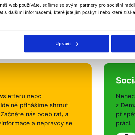
 náš web používáte, sdílíme se svými partnery pro sociální média
V prvním ponovoročním Hyde Park
 s dalšími informacemi, které jste jim poskytli nebo které získa
prozatím stále úřadující předseda 
Jednalo se například o odkupu n
stíhacích letounů za vskutku výraz
Číst dál
Upravit
OVĚŘENO
Soci
sletteru nebo
Nenecht
delně přinášíme shrnutí
z Dema
 Začněte nás odebírat, a
příspě
ezinformace a nepravdy se
práci.