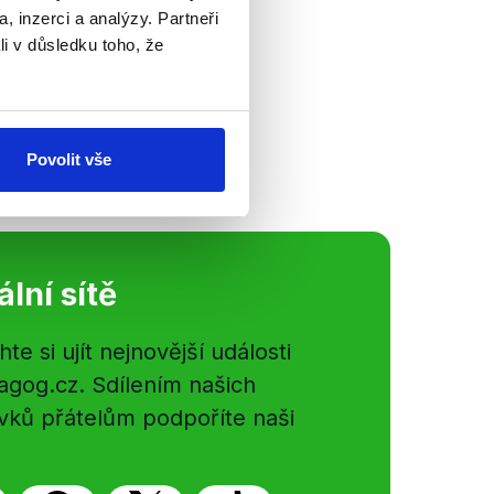
, inzerci a analýzy. Partneři
 ČT24 vystoupil
li v důsledku toho, že
vlády Jiří Rusnok.
epoužívaných
nou slevu či...
Povolit vše
ální sítě
e si ujít nejnovější události
gog.cz. Sdílením našich
vků přátelům podpoříte naši