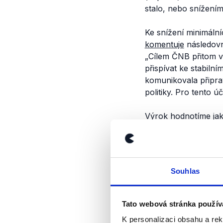
stalo, nebo snížení
Ke snížení minimáln
komentuje
následov
„Cílem ČNB přitom v 
přispívat ke stabil
komunikovala připra
politiky. Pro tento
Výrok hodnotíme jak
impuls směrem k mě
připravena kurzu po
které umožnilo zbrz
Souhlas
Výrok jsme zmí
Tato webová stránka použív
K personalizaci obsahu a re