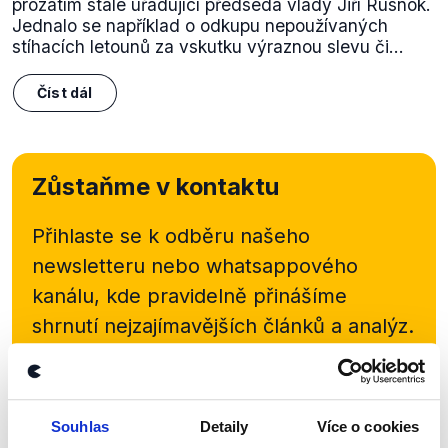
prozatím stále úřadující předseda vlády Jiří Rusnok.
Jednalo se například o odkupu nepoužívaných
stíhacích letounů za vskutku výraznou slevu či...
Číst dál
Zůstaňme v kontaktu
Přihlaste se k odběru našeho
newsletteru nebo
whatsappového
kanálu, kde pravidelně přinášíme
shrnutí nejzajímavějších článků a analýz.
Začněte nás odebírat, a mějte tak
přehled o tom, jaké dezinformace a
nepravdy se zrovna v Česku šíří.
Souhlas
Detaily
Více o cookies