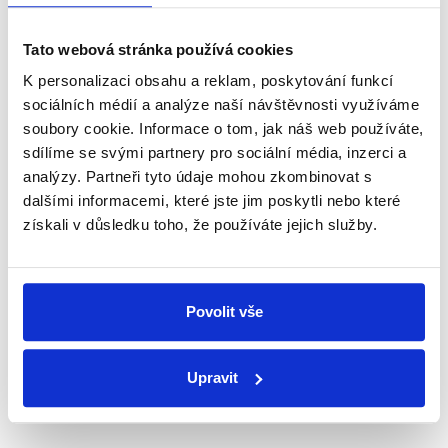
Newsletter
WhatsApp
Tato webová stránka používá cookies
K personalizaci obsahu a reklam, poskytování funkcí
sociálních médií a analýze naší návštěvnosti využíváme
Sociální sítě
soubory cookie. Informace o tom, jak náš web používáte,
sdílíme se svými partnery pro sociální média, inzerci a
Nenechte si ujít nejnovější události
analýzy. Partneři tyto údaje mohou zkombinovat s
dalšími informacemi, které jste jim poskytli nebo které
z Demagog.cz. Sdílením našich
získali v důsledku toho, že používáte jejich služby.
příspěvků přátelům podpoříte naši
práci.
Povolit vše
Upravit