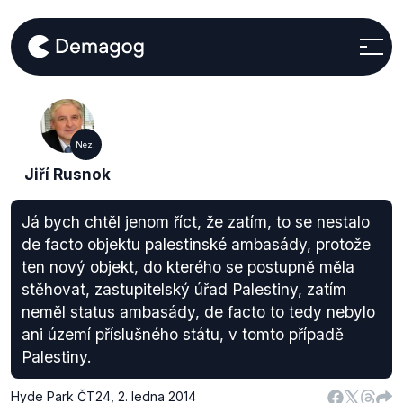
Nez.
Jiří Rusnok
Já bych chtěl jenom říct, že zatím, to se nestalo
de facto objektu palestinské ambasády, protože
ten nový objekt, do kterého se postupně měla
stěhovat, zastupitelský úřad Palestiny, zatím
neměl status ambasády, de facto to tedy nebylo
ani území příslušného státu, v tomto případě
Palestiny.
Hyde Park ČT24
,
2. ledna 2014