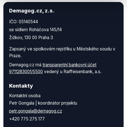
Demagog.cz, z.s.
IČO: 05140544
se sídlem Roháčova 145/14
Žižkov, 130 00 Praha 3
Zapsaný ve spolkovém rejstříku u Městského soudu v
Praze.
Demagog.cz má
transparentní bankovní účet
9711283001/5500
vedený u Raiffeisenbank, a.s.
Kontakty
Kontaktní osoba
Petr Gongala | koordinátor projektu
petr.gongala@demagog.cz
+420 775 275 177