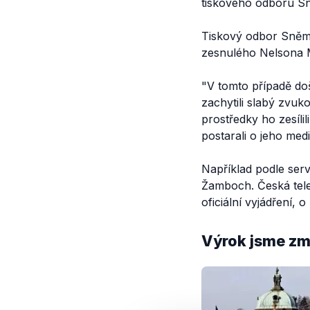
tiskového odboru 
Tiskový odbor Sněm
zesnulého Nelsona
"V tomto případě doš
zachytili slabý zvuk
prostředky ho zesílil
postarali o jeho media
Například podle ser
Žamboch. Česká tele
oficiální vyjádření, 
Výrok jsme zmí