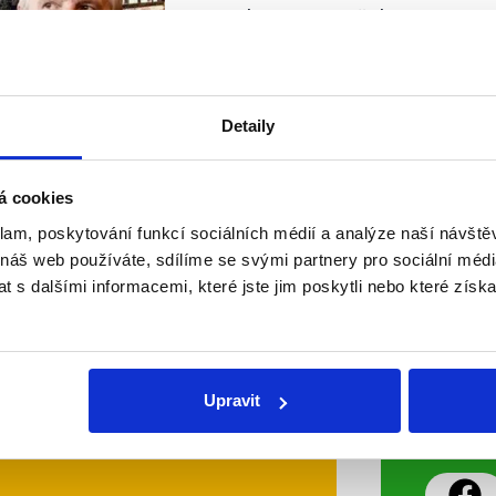
V prvním ponovoročním Hyde Park
prozatím stále úřadující předseda 
Jednalo se například o odkupu n
stíhacích letounů za vskutku výraz
Detaily
Číst dál
OVĚŘENO
á cookies
klam, poskytování funkcí sociálních médií a analýze naší návšt
 náš web používáte, sdílíme se svými partnery pro sociální média
Soci
 s dalšími informacemi, které jste jim poskytli nebo které získa
sletteru nebo
Nenecht
delně přinášíme shrnutí
z Dema
Upravit
 Začněte nás odebírat, a
příspě
ezinformace a nepravdy se
práci.