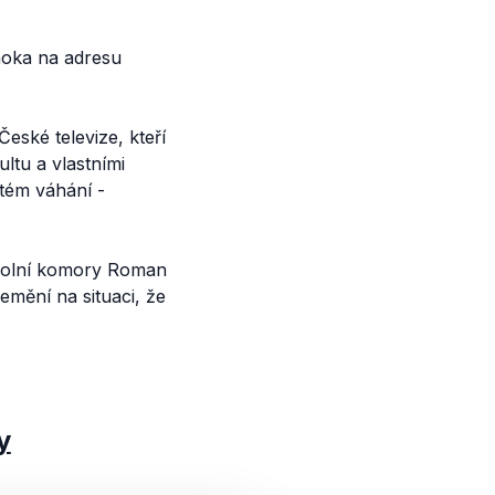
noka na adresu
eské televize, kteří
ltu a vlastními
itém váhání -
 dolní komory Roman
mění na situaci, že
y