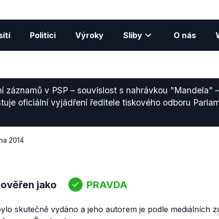
ítí
Politici
Výroky
Sliby
O nás
ní záznamů v PSP – souvislost s nahrávkou "Mandela" –
je oficiální vyjádření ředitele tiskového odboru Parlame
dna 2014
 ověřen jako
PRAVDA
ylo skutečně vydáno a jeho autorem je podle mediálních zdr