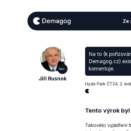
Ze s
Na to (k pořizová
Demagog.cz) existu
komentuje.
Nez.
Jiří Rusnok
Hyde Park ČT24
,
2. le
Tento výrok byl
Takovéto vyjádření b