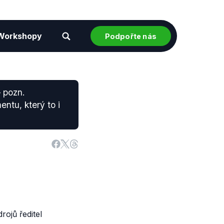
Workshopy
Podpořte nás
 pozn.
ntu, který to i
ojů ředitel