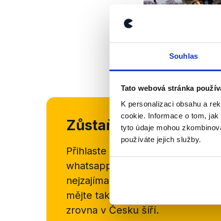
Souhlas
Tato webová stránka použív
K personalizaci obsahu a re
cookie. Informace o tom, jak
Zůstaňme v kontaktu
tyto údaje mohou zkombinovat
používáte jejich služby.
Přihlaste se k odběru našeho
new
whatsappového kanálu, kde pravi
nejzajímavějších článků a analýz.
mějte tak přehled o tom, jaké d
zrovna v Česku šíří.