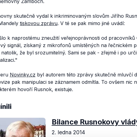
Sněmovny Žamboch.
ovny skutečně vydal k inkriminovaným slovům Jiřího Rus
 Mandely
tiskovou zprávu
. V té se pak mimo jiné uvádí:
lo k naprostému zneužití veřejnoprávnosti od pracovníků Č
ový signál, získaný z mikrofonů umístěných na řečnickém pu
i natolik, že byl srozumitelný. Sami se pak - zřejmě i po urč
lizaci."
veru
Novinky.cz
byl autorem této zprávy skutečně mluvčí
vize pak manipulaci se záznamem odmítla. To ovšem nic ne
o kterém hovoří Rusnok, existuje.
nili
Bilance Rusnokovy vlád
2. ledna 2014