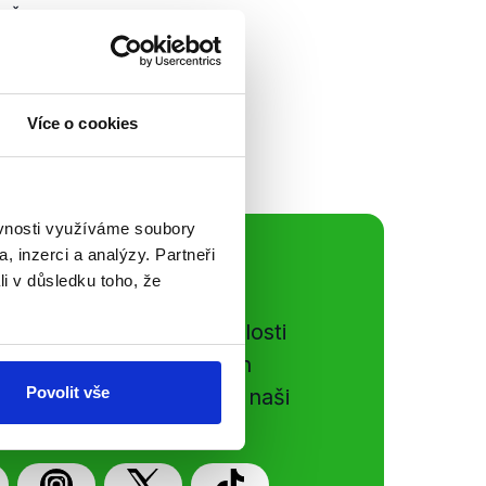
 ČT24 vystoupil
vlády Jiří Rusnok.
epoužívaných
nou slevu či...
Více o cookies
ěvnosti využíváme soubory
, inzerci a analýzy. Partneři
ální sítě
li v důsledku toho, že
e si ujít nejnovější události
gog.cz. Sdílením našich
Povolit vše
vků přátelům podpoříte naši