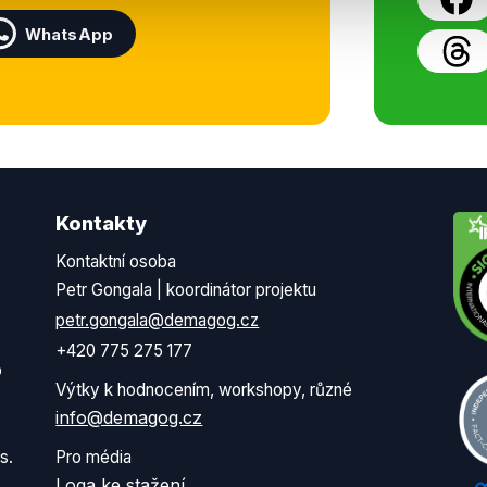
WhatsApp
Kontakty
Kontaktní osoba
Petr Gongala | koordinátor projektu
petr.gongala@demagog.cz
+420 775 275 177
o
Výtky k hodnocením, workshopy, různé
info@demagog.cz
s.
Pro média
Loga ke stažení