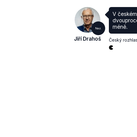
V českém 
dvouprocen
méně.
Nez.
Jiří Drahoš
Český rozhla