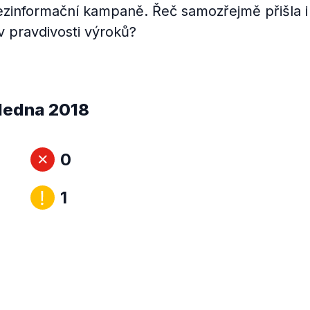
ezinformační kampaně. Řeč samozřejmě přišla i
 v pravdivosti výroků?
 ledna 2018
0
1