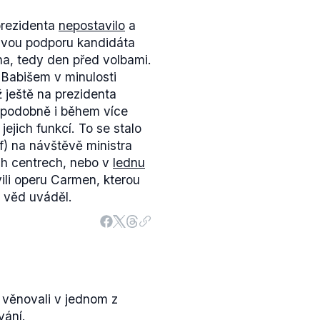
prezidenta
nepostavilo
a
 svou podporu kandidáta
na, tedy den před volbami.
 Babišem v minulosti
 ještě na prezidenta
ěpodobně i během více
 jejich funkcí. To se stalo
f) na návštěvě ministra
ch centrech, nebo v
lednu
vili operu Carmen, kterou
 věd uváděl.
 věnovali v jednom z
vání
.