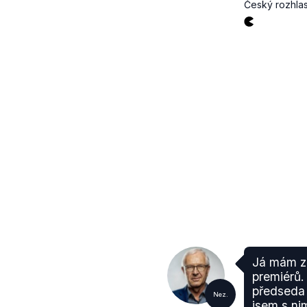
Český rozhla
Já mám zk
premiérů.
předseda 
Nez.
jsem s nim