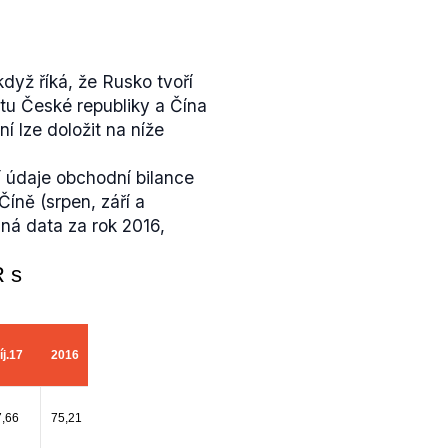
když říká, že Rusko tvoří
tu České republiky a Čína
í lze doložit na níže
 údaje obchodní bilance
íně (srpen, září a
nná data za rok 2016,