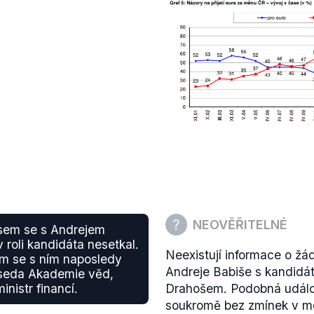
NEOVĚŘITELNÉ
jsem se s Andrejem
 roli kandidáta nesetkal.
Neexistují informace o žá
em se s ním naposledy
Andreje Babiše s kandidát
dseda Akademie věd,
inistr financí.
Drahošem. Podobná událo
soukromě bez zmínek v mé