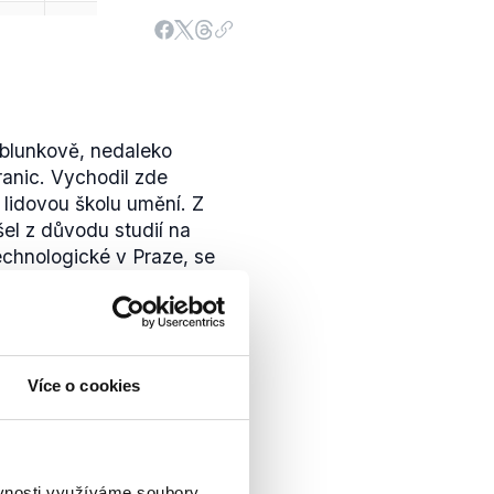
Jablunkově, nedaleko
anic. Vychodil zde
o lidovou školu umění. Z
l z důvodu studií na
chnologické v Praze, se
hemii. Všechny informace
še
.
Více o cookies
u funkce prezidenta
 ukazují, že Česká
esty spíše do zemí
ěvnosti využíváme soubory