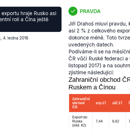
PRAVDA
exportu hraje Rusko asi
tní roli a Čína ještě
Jiří Drahoš mluví pravdu, 
asi 2 % z celkového expor
dokonce méně. Toto tvrzen
s
,
4. ledna 2018
uvedených datech.
Podíváme-li se na měsíční
ČR vůči Ruské federaci a Č
listopad 2017) a na souhr
zjistíme následující: