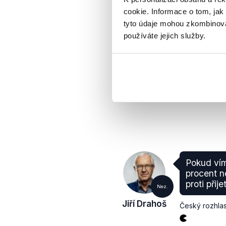
prezident
Jiří Drahoš
letech to
cookie. Informace o tom, jak
tyto údaje mohou zkombinovat
Český rozhla
používáte jejich služby.
Pokud ví
procent ne
proti přije
Nez.
Jiří Drahoš
Český rozhla