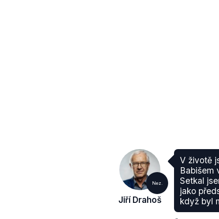
V životě 
Babišem v
Setkal js
Nez.
jako pře
Jiří Drahoš
když byl m