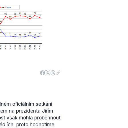
dném oficiálním setkání
em na prezidenta Jiřím
st však mohla proběhnout
diích, proto hodnotíme