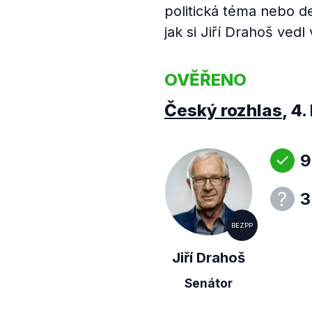
politická téma nebo d
jak si Jiří Drahoš vedl
OVĚŘENO
Český rozhlas
,
4.
9
3
BEZPP
Jiří Drahoš
Senátor