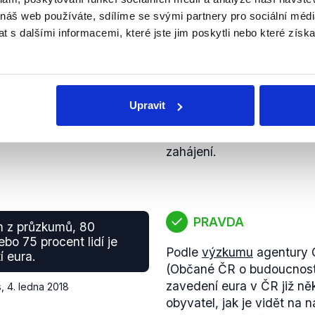
 v posledních čtyřech
republika měla v prezento
hle teritorium zanedbává.
Visegrádské čtyřky, Evro
 náš web používáte, sdílíme se svými partnery pro sociální média
rok 2016 jak s Ruskem, ta
Nejčastěji navštěvovanou 
 s dalšími informacemi, které jste jim poskytli nebo které získa
obchodní bilanci.
s
,
4. ledna 2018
kvůli zde se konajícím s
S pomocí zachycených da
čtyřky a NATO. Dále několi
jednotlivá období (
srpen
,
většinou cestoval za účel
jsme následně vypočítali 
Latinskou Ameriku navštívil
zemí na celkovém exportu
Upravit
příležitosti konání Letníc
Souhrnné objemy jsme nejp
Janeiru (OH 2016), kde se
korun a poté zaokrouhlili 
zahájení.
dvě desetinná místa.
Z výpočtů vyplynulo, že 
dosahuje zhruba dvou pr
České republiky, zatímco 
PRAVDA
pohybuje mírně nad jední
m z průzkumů, 80
bo 75 procent lidí je
Podle
výzkumu
agentury 
tí eura.
(Občané ČR o budoucnosti 
zavedení eura v ČR již něk
s
,
4. ledna 2018
obyvatel, jak je vidět na n