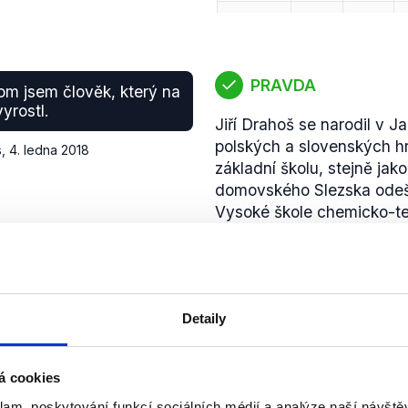
PRAVDA
om jsem člověk, který na
yrostl.
Jiří Drahoš se narodil v 
polských a slovenských hr
s
,
4. ledna 2018
základní školu, stejně jak
domovského Slezska odeše
Vysoké škole chemicko-te
zaměřením na fyzikální c
dokládá
web Jiřího Draho
Detaily
PRAVDA
 Brazílii, v Argentině, v
 přátel a ti se mě ptali
á cookies
Miloš Zeman během výkon
Data zachycená v tabulce
rát, proč český
směřoval
své zahraniční c
klam, poskytování funkcí sociálních médií a analýze naší návšt