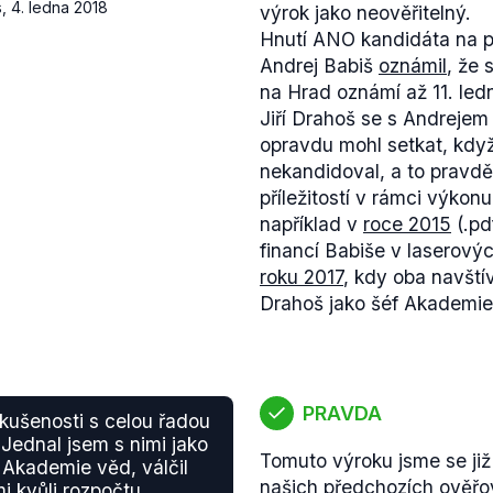
s
,
4. ledna 2018
výrok jako neověřitelný.
Hnutí ANO kandidáta na 
Andrej Babiš
oznámil
, že
na Hrad oznámí až 11. led
Jiří Drahoš se s Andrejem
opravdu mohl setkat, když
nekandidoval, a to pravd
příležitostí v rámci výkonu
například v
roce 2015
(.pd
financí Babiše v laserový
roku 2017
, kdy oba navští
Drahoš jako šéf Akademie
PRAVDA
ušenosti s celou řadou
 Jednal jsem s nimi jako
Tomuto výroku jsme se již
Akademie věd, válčil
našich předchozích
ověřo
i kvůli rozpočtu.