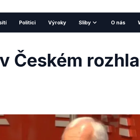
ítí
Politici
Výroky
Sliby
O nás
v Českém rozhlas