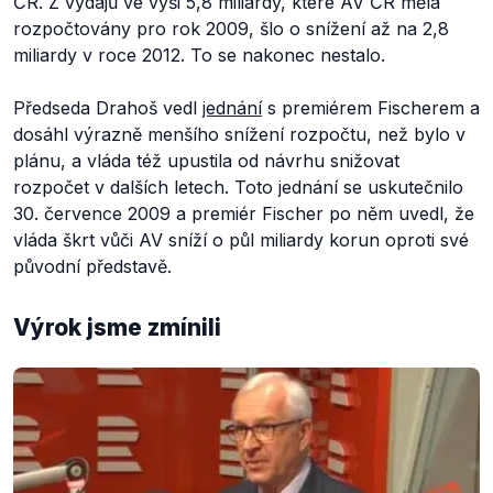
ČR. Z výdajů ve výši 5,8 miliardy, které AV ČR měla
rozpočtovány pro rok 2009, šlo o snížení až na 2,8
miliardy v roce 2012. To se nakonec nestalo.
Předseda Drahoš vedl
jednání
s premiérem Fischerem a
dosáhl výrazně menšího snížení rozpočtu, než bylo v
plánu, a vláda též upustila od návrhu snižovat
rozpočet v dalších letech. Toto jednání se uskutečnilo
30. července 2009 a premiér Fischer po něm uvedl, že
vláda škrt vůči AV sníží o půl miliardy korun oproti své
původní představě.
Výrok jsme zmínili