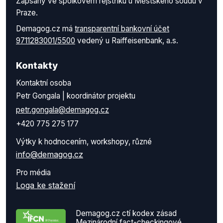
Zapsaný ve spolkovém rejstříku u Městského soudu v
Praze.
Demagog.cz má
transparentní bankovní účet
9711283001/5500
vedený u Raiffeisenbank, a.s.
Kontakty
Kontaktní osoba
Petr Gongala | koordinátor projektu
petr.gongala@demagog.cz
+420 775 275 177
Výtky k hodnocením, workshopy, různé
info@demagog.cz
Pro média
Loga ke stažení
Demagog.cz ctí kodex zásad
Mezinárodní fact-checkingové