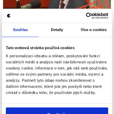
Souhlas
Detaily
Více o cookies
OVĚŘENO
Debata v Českém rozhlase: Jiří
Tato webová stránka používá cookies
Drahoš
K personalizaci obsahu a reklam, poskytování funkcí
4. ledna 2018
sociálních médií a analýze naší návštěvnosti využíváme
Jiří Drahoš byl jako další prezidentský kandidát
soubory cookie. Informace o tom, jak náš web používáte,
hostem Radiožurnálu. Moderátor Jan Pokorný s ním
sdílíme se svými partnery pro sociální média, inzerci a
probral širokou paletu témata, ať už jde o euro a
analýzy. Partneři tyto údaje mohou zkombinovat s
některá zahreničně-politická téma nebo...
dalšími informacemi, které jste jim poskytli nebo které
získali v důsledku toho, že používáte jejich služby.
Číst dál