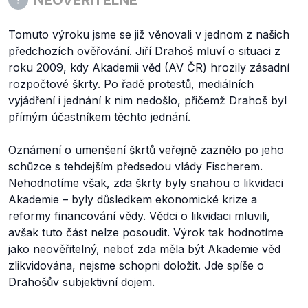
Tomuto výroku jsme se již věnovali v jednom z našich
předchozích
ověřování
. Jiří Drahoš mluví o situaci z
roku 2009, kdy Akademii věd (AV ČR) hrozily zásadní
rozpočtové škrty. Po řadě protestů, mediálních
vyjádření i jednání k nim nedošlo, přičemž Drahoš byl
přímým účastníkem těchto jednání.
Oznámení o umenšení škrtů veřejně zaznělo po jeho
schůzce s tehdejším předsedou vlády Fischerem.
Nehodnotíme však, zda škrty byly snahou o likvidaci
Akademie – byly důsledkem ekonomické krize a
reformy financování vědy. Vědci o likvidaci mluvili,
avšak tuto část nelze posoudit. Výrok tak hodnotíme
jako neověřitelný, neboť zda měla být Akademie věd
zlikvidována, nejsme schopni doložit. Jde spíše o
Drahošův subjektivní dojem.