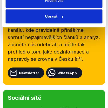
Povolit vše
Zůstaňme v kontaktu
Přihlaste se k odběru našeho
Upravit
newsletteru nebo
whatsappového
kanálu, kde pravidelně přinášíme
shrnutí nejzajímavějších článků a analýz.
Začněte nás odebírat, a mějte tak
přehled o tom, jaké dezinformace a
nepravdy se zrovna v Česku šíří.
Newsletter
WhatsApp
Sociální sítě