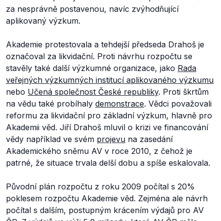
za nesprávně postavenou, navíc zvýhodňující
aplikovaný výzkum.
Akademie protestovala a tehdejší předseda Drahoš je
označoval za likvidační. Proti návrhu rozpočtu se
stavěly také další výzkumné organizace, jako
Rada
veřejných výzkumných institucí aplikovaného výzkumu
nebo
Učená společnost České republiky
. Proti škrtům
na vědu také probíhaly
demonstrace
. Vědci považovali
reformu za likvidační pro základní výzkum, hlavně pro
Akademii věd. Jiří Drahoš mluvil o krizi ve financování
vědy například ve svém
projevu
na zasedání
Akademického sněmu AV v roce 2010, z čehož je
patrné, že situace trvala delší dobu a spíše eskalovala.
Původní plán rozpočtu z roku 2009 počítal s 20%
poklesem rozpočtu Akademie věd. Zejména ale návrh
počítal s dalším, postupným krácením výdajů pro AV