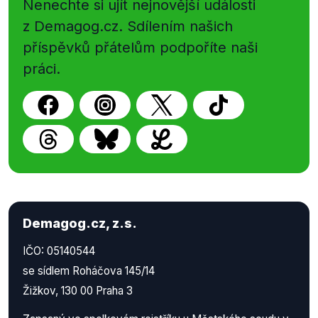
Nenechte si ujít nejnovější události
z Demagog.cz. Sdílením našich
příspěvků přátelům podpoříte naši
práci.
Demagog.cz, z.s.
IČO: 05140544
se sídlem Roháčova 145/14
Žižkov, 130 00 Praha 3