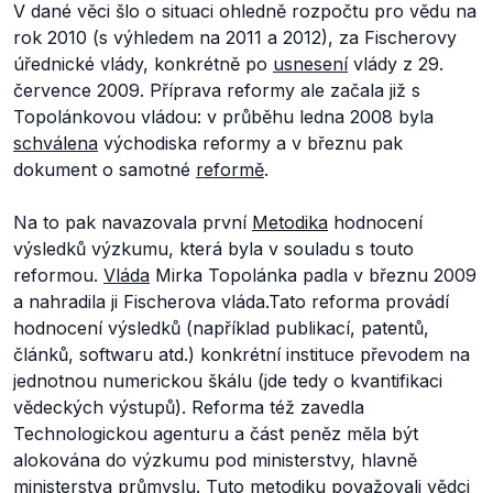
V dané věci šlo o situaci ohledně rozpočtu pro vědu na
rok 2010 (s výhledem na 2011 a 2012), za Fischerovy
úřednické vlády, konkrétně po
usnesení
vlády z 29.
července 2009. Příprava reformy ale začala již s
Topolánkovou vládou: v průběhu ledna 2008 byla
schválena
východiska reformy a v březnu pak
dokument o samotné
reformě
.
Na to pak navazovala první
Metodika
hodnocení
výsledků výzkumu, která byla v souladu s touto
reformou.
Vláda
Mirka Topolánka padla v březnu 2009
a nahradila ji Fischerova vláda.Tato reforma provádí
hodnocení výsledků (například publikací, patentů,
článků, softwaru atd.) konkrétní instituce převodem na
jednotnou numerickou škálu (jde tedy o kvantifikaci
vědeckých výstupů). Reforma též zavedla
Technologickou agenturu a část peněz měla být
alokována do výzkumu pod ministerstvy, hlavně
ministerstva průmyslu. Tuto metodiku považovali vědci