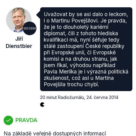
Uvažovat by se asi dalo o leckom,
i o Martinu Povejšilovi. Je pravda,
že je to dlouholetý kariérní
SOCDEM
diplomat, čili z tohoto hlediska
Jiří
kvalifikaci má, nyní šéfuje tedy
Dienstbier
stálé zastoupení České republiky
při Evropské unii, či Evropské
komisi a na druhou stranu, jak
jsem říkal, výhodou například
Pavla Merlíka je i výrazná politická
zkušenost, což asi u Martina
Povejšila trochu chybí.
20 minut Radiožurnálu
,
24. června 2014
PRAVDA
Na základě veřejně dostupných informací