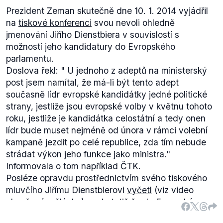
Prezident Zeman skutečně dne 10. 1. 2014 vyjádřil
na
tiskové konferenci
svou nevoli ohledně
jmenování Jiřího Dienstbiera v souvislostí s
možností jeho kandidatury do Evropského
parlamentu.
Doslova řekl: "
U jednoho z adeptů na ministerský
post jsem namítal, že má-li být tento adept
současně lídr evropské kandidátky jedné politické
strany, jestliže jsou evropské volby v květnu tohoto
roku, jestliže je kandidátka celostátní a tedy onen
lídr bude muset nejméně od února v rámci volební
kampaně jezdit po celé republice, zda tím nebude
strádat výkon jeho funkce jako ministra
."
Informovala o tom například
ČTK
.
Posléze opravdu prostřednictvím svého tiskového
mluvčího Jiřímu Dienstbierovi
vyčetl
(viz video
obsažené v článku) opak, totiž že do Evropskému
parlamentu nekandidoval. Podle něj tímto "
utekl z