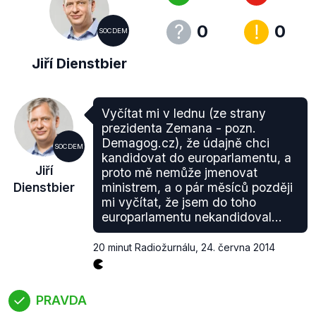
0
0
SOCDEM
Jiří Dienstbier
Vyčítat mi v lednu (ze strany
prezidenta Zemana - pozn.
Demagog.cz), že údajně chci
SOCDEM
kandidovat do europarlamentu, a
Jiří
proto mě nemůže jmenovat
Dienstbier
ministrem, a o pár měsíců později
mi vyčítat, že jsem do toho
europarlamentu nekandidoval...
20 minut Radiožurnálu
,
24. června 2014
PRAVDA