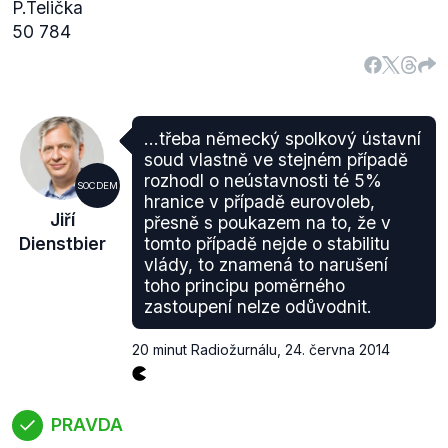
P.Telička
50 784
...třeba německý spolkový ústavní
soud vlastně ve stejném případě
rozhodl o neústavnosti té 5%
SOCDEM
hranice v případě eurovoleb,
Jiří
přesně s poukazem na to, že v
Dienstbier
tomto případě nejde o stabilitu
vlády, to znamená to narušení
toho principu poměrného
zastoupení nelze odůvodnit.
20 minut Radiožurnálu
,
24. června 2014
PRAVDA