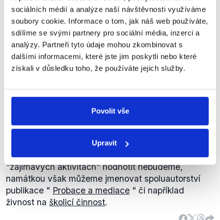
proti korupci.
uzavírací klauzule by nově mandáty připadly také
sociálních médií a analýze naší návštěvnosti využíváme
Straně zelených a Pirátům, a to na úkor ČSSD a
soubory cookie. Informace o tom, jak náš web používáte,
20 minut Radiožurnálu
,
24. června 2014
KDU-ČSL. Pokud se blíže podíváme na
přidělení
sdílíme se svými partnery pro sociální média, inzerci a
mandátů
jednotlivým poslancům, zjistíme, že v
analýzy. Partneři tyto údaje mohou zkombinovat s
případě
ČSSD
by mandát ztratil Miroslav Poche. V
dalšími informacemi, které jste jim poskytli nebo které
PRAVDA
případě
KDU-ČSL
by se pak jednalo o poslance
získali v důsledku toho, že používáte jejich služby.
Tomáše Zdechovského.
Výrok hodnotíme jako pravdivý s výhradou.
Pavel Štern
byl ředitelem
Probační a mediační
služby v průběhu 14 let (leden 2001 - leden 2014),
Povolit vše
avšak tento časový úsek dosáhl jen 13 let.
Druhá část výroku je pravdivá. Dle
dostupných
informací
byl Pavel Štern členem petičního výboru
Upravit
manifestu Veřejnost proti korupci. Účast na dalších
"zajímavých aktivitách" hodnotit nebudeme,
namátkou však můžeme jmenovat spoluautorství
publikace "
Probace a mediace
" či například
živnost na
školicí činnost
.