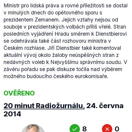
Ministr pro lidská práva a rovné příležitosti se dostal
v minulých dnech do opětovného sporu s
prezidentem Zemanem. Jejich vztahy nejsou od
souboje v prezidentských volbách příliš vřelé. Stran
posledních vyjádření Hradu směrem k Dienstbierovi
se odehrávala také část rozhovoru ministra v
Českém rozhlase. Jiří Dienstbier také komentoval
aktuální vývoj okolo žaloby neúspěšných stran z
nedávných voleb k Nejvyššímu správnímu soudu. V
závěru pořadu se pak diskuze točila nad výběrem
možného budoucího českého eurokomisaře.
OVĚŘENO
20 minut Radiožurnálu
,
24. června
2014
8
0