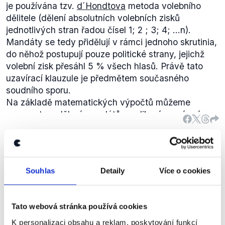
je používána tzv.
d´Hondtova
metoda volebního
dělitele (dělení absolutních volebních zisků
jednotlivých stran řadou čísel 1; 2 ; 3; 4; ...n).
Mandáty se tedy přidělují v rámci jednoho skrutinia,
do něhož postupují pouze politické strany, jejichž
volební zisk přesáhl 5 % všech hlasů. Právě tato
uzavírací klauzule je předmětem současného
soudního sporu.
Na základě matematických výpočtů můžeme
porovnat rozdělení mandátů s aplikací uzavírací
klauzule a bez ní.
Politická stranaPočet mandátů s 5% klauzulíPočet
mandátů bez 5% klauzuleANO 201144TOP
Má za sebou (exnáměstek min.
0944ČSSD43KSČM33ODS22KDU-
spravedlnosti Pavel Štern - pozn.
Souhlas
Detaily
Více o cookies
ČSL32SVOBODNÍ11SZ01PIRÁTI01Data:
volby.cz
Demagog.cz) 14 let v čele
SOCDEM
Software pro výpočty:
ElectMach
Mediační a probační služby (...) a
Jiří
navíc i nad rámec své profese se
Stejnému tématu se pak na svém
blogu
věnoval
Tato webová stránka používá cookies
Dienstbier
angažoval v celé řadě zajímavých
také ústavní právník Marek Antoš.
aktivit, například ve veřejnosti
Z předkládaného srovnání je jasně patrné, že bez
K personalizaci obsahu a reklam, poskytování funkcí