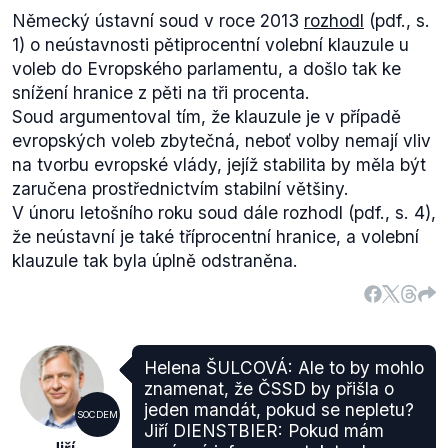
Německý ústavní soud v roce 2013
rozhodl
(pdf., s.
1) o neústavnosti pětiprocentní volební klauzule u
voleb do Evropského parlamentu, a došlo tak ke
snížení hranice z pěti na tři procenta.
Soud argumentoval tím, že klauzule je v případě
evropských voleb zbytečná, neboť volby nemají vliv
na tvorbu evropské vlády, jejíž stabilita by měla být
zaručena prostřednictvím stabilní většiny.
V únoru letošního roku soud dále rozhodl (pdf., s. 4),
že neústavní je také tříprocentní hranice, a volební
klauzule tak byla úplně odstraněna.
Helena ŠULCOVÁ: Ale to by mohlo
znamenat, že ČSSD by přišla o
jeden mandát, pokud se nepletu?
SOCDEM
Jiří DIENSTBIER: Pokud mám