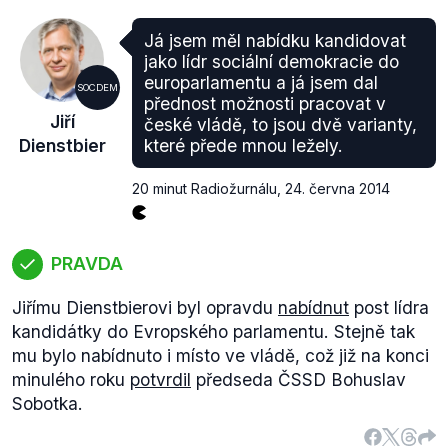
boje".
Výrok Jiřího Dienstbiera je tedy pravdivý.
Já jsem měl nabídku kandidovat
jako lídr sociální demokracie do
europarlamentu a já jsem dal
SOCDEM
přednost možnosti pracovat v
Jiří
české vládě, to jsou dvě varianty,
Dienstbier
které přede mnou ležely.
20 minut Radiožurnálu
,
24. června 2014
PRAVDA
Jiřímu Dienstbierovi byl opravdu
nabídnut
post lídra
kandidátky do Evropského parlamentu. Stejně tak
mu bylo nabídnuto i místo ve vládě, což již na konci
minulého roku
potvrdil
předseda ČSSD Bohuslav
Sobotka.