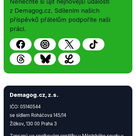
Nenechte si ujít nejnovější události
z Demagog.cz. Sdílením našich
příspěvků přátelům podpoříte naši
práci.
Demagog.cz, z.s.
IČO: 05140544
se sídlem Roháčova 145/14
Žižkov, 130 00 Praha 3
Zapsaný ve spolkovém rejstříku u Městského soudu v