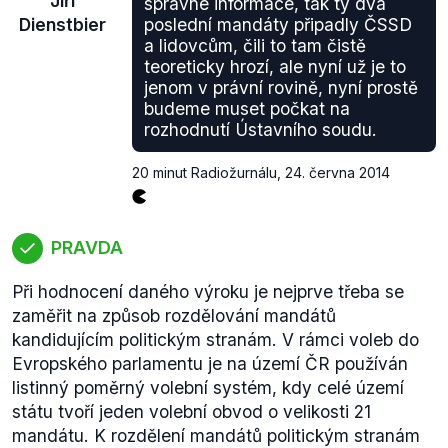
Jiří
správné informace, tak ty dva
Dienstbier
poslední mandáty připadly ČSSD
a lidovcům, čili to tam čistě
teoreticky hrozí, ale nyní už je to
jenom v právní rovině, nyní prostě
budeme muset počkat na
rozhodnutí Ústavního soudu.
20 minut Radiožurnálu
,
24. června 2014
PRAVDA
Při hodnocení daného výroku je nejprve třeba se
zaměřit na způsob rozdělování mandátů
kandidujícím politickým stranám. V rámci voleb do
Evropského parlamentu je na území ČR používán
listinný poměrný volební systém, kdy celé území
státu tvoří jeden volební obvod o velikosti 21
mandátu. K rozdělení mandátů politickým stranám