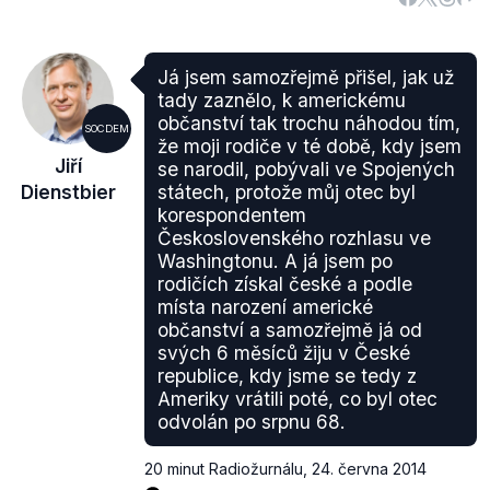
Já jsem samozřejmě přišel, jak už
tady zaznělo, k americkému
občanství tak trochu náhodou tím,
SOCDEM
že moji rodiče v té době, kdy jsem
Jiří
se narodil, pobývali ve Spojených
Dienstbier
státech, protože můj otec byl
korespondentem
Československého rozhlasu ve
Washingtonu. A já jsem po
rodičích získal české a podle
místa narození americké
občanství a samozřejmě já od
svých 6 měsíců žiju v České
republice, kdy jsme se tedy z
Ameriky vrátili poté, co byl otec
odvolán po srpnu 68.
20 minut Radiožurnálu
,
24. června 2014