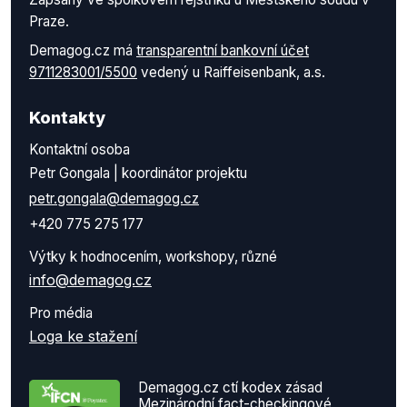
Praze.
Demagog.cz má
transparentní bankovní účet
9711283001/5500
vedený u Raiffeisenbank, a.s.
Kontakty
Kontaktní osoba
Petr Gongala | koordinátor projektu
petr.gongala@demagog.cz
+420 775 275 177
Výtky k hodnocením, workshopy, různé
info@demagog.cz
Pro média
Loga ke stažení
Demagog.cz ctí kodex zásad
Mezinárodní fact-checkingové