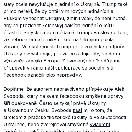
státy zcela nevylučuje z jednání o Ukrajině. Trump také
přímo neřekl, že by chtěl v mírových jednáních s
Ruskem vynechat Ukrajinu, zmínil však, že není nutné,
aby se prezident Zelenskyj dalších jednání o míru
účastnil. Smyšlená jsou i údajná Trumpova slova o tom,
že nebude jednat s nikým, kdo na Ukrajinu posílá
zbraně. Ve skutečnosti Trump proti vojenské podpoře
Ukrajiny nevystupuje, pouze požaduje, aby se do ní
výrazněji zapojila Evropa. Z uvedených důvodů jsme
příspěvek v rámci naší spolupráce se sociální sítí
Facebook označili jako nepravdivý.
Doplňme, že autorem nepravdivého příspěvku je Aleš
Svoboda, který na svém facebooku smyšlené zprávy
šíří
opakovaně
. Často se týkají právě Ukrajiny
a Ukrajinců v Česku. Svoboda
psal
mj. o tom, že
střelcem z pražské filozofické fakulty je ve skutečnosti
Ukrajinec, nebo zveřejňoval smyšlená
vyjádření
českých politiků či mediální
zmínky
týkající se české