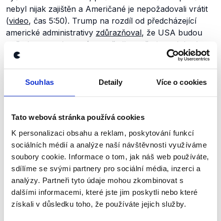
nebyl nijak zajištěn a Američané je nepožadovali vrátit
(
video
, čas 5:50). Trump na rozdíl od předcházející
americké administrativy
zdůrazňoval
, že USA budou
požadovat poskytnuté prostředky zpět, jen tak budou
Ukrajinu i nadále podporovat.
Administrativa amerického prezidenta kromě toho na
Souhlas
Detaily
Více o cookies
začátku února krátce
pozastavila
dodávky zbraní
na
Ukrajinu
, konkrétně v době, kdy se rozhodovalo
o budoucnosti americké pomoci Kyjevu. Trump
Tato webová stránka používá cookies
poté
navrhl
, aby Ukrajina poskytla Spojeným státům
K personalizaci obsahu a reklam, poskytování funkcí
přístup k těžbě vzácných nerostných surovin výměnou
sociálních médií a analýze naší návštěvnosti využíváme
za vojenskou a finanční pomoc. Tento návrh byl
soubory cookie. Informace o tom, jak náš web používáte,
později ukrajinským prezidentem Zelenským odmítnut
sdílíme se svými partnery pro sociální média, inzerci a
kvůli nedostatečným bezpečnostním zárukám
analýzy. Partneři tyto údaje mohou zkombinovat s
a podmínkám dohody.
dalšími informacemi, které jste jim poskytli nebo které
získali v důsledku toho, že používáte jejich služby.
Trump také později kritizoval