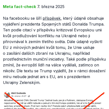
Meta fact-check
7. března 2025
Na facebooku se šíří
příspěvek
, který údajně obsahuje
vyjádření prezidenta Spojených států Donalda Trumpa.
Ten podle citací v příspěvku kritizoval Evropskou unii
kvůli prodlužování konfliktu na Ukrajině nebo ji
přirovnával k zemím třetího světa. Dále údajně vyškrtl
EU z mírových jednání kvůli tomu, že Unie usiluje
o zasílání dalších zbraní na Ukrajinu, například
prostřednictvím muniční iniciativy. Také podle příspěvku
zmínil, že evropští lídři na válce vydělali, zatímco on
nikoliv. Dle textu se Trump vyjádřil, že v rámci dosažení
míru nebude jednat ani s EU, ani s prezidentem
Ukrajiny Zelenským.