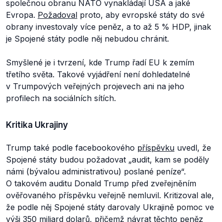
společnou obranu NATO vynakládají USA a jaké
Evropa.
Požadoval
proto, aby evropské státy do své
obrany investovaly více peněz, a to až 5 % HDP, jinak
je Spojené státy podle něj nebudou chránit.
Smyšlené je i tvrzení, kde Trump řadí EU k zemím
třetího světa. Takové vyjádření není dohledatelné
v Trumpových veřejných projevech ani na jeho
profilech na sociálních sítích.
Kritika Ukrajiny
Trump také podle facebookového
příspěvku
uvedl, že
Spojené státy budou požadovat „
audit, kam se poděly
námi (bývalou administrativou) poslané peníze“.
O takovém auditu Donald Trump před zveřejněním
ověřovaného příspěvku veřejně nemluvil. Kritizoval ale,
že podle něj Spojené státy darovaly Ukrajině pomoc ve
výši 350 miliard dolarů, přičemž návrat těchto peněz