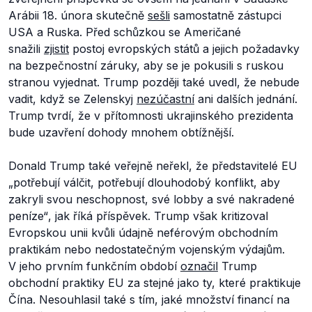
Arábii 18. února skutečně
sešli
samostatně zástupci
USA a Ruska. Před schůzkou se Američané
snažili
zjistit
postoj evropských států a jejich požadavky
na bezpečnostní záruky, aby se je pokusili s ruskou
stranou vyjednat. Trump později také uvedl, že nebude
vadit, když se Zelenskyj
nezúčastní
ani dalších jednání.
Trump tvrdí, že v přítomnosti ukrajinského prezidenta
bude uzavření dohody mnohem obtížnější.
Donald Trump také veřejně neřekl, že představitelé EU
„potřebují válčit, potřebují dlouhodobý konflikt, aby
zakryli svou neschopnost, své lobby a své nakradené
peníze“
, jak říká příspěvek.
Trump však kritizoval
Evropskou unii kvůli údajně neférovým obchodním
praktikám nebo nedostatečným vojenským výdajům.
V jeho prvním funkčním období
označil
Trump
obchodní praktiky EU za stejné jako ty, které praktikuje
Čína. Nesouhlasil také s tím, jaké množství financí na