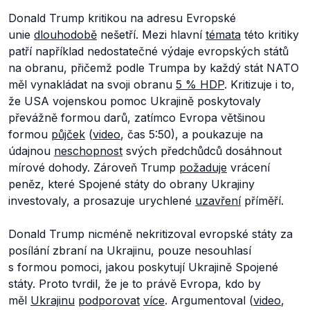
Donald Trump kritikou na adresu Evropské
unie
dlouhodobě
nešetří. Mezi hlavní
témata
této kritiky
patří například nedostatečné výdaje evropských států
na obranu, přičemž podle Trumpa by každý stát NATO
měl vynakládat na svoji obranu
5 % HDP
. Kritizuje i to,
že USA vojenskou pomoc Ukrajině poskytovaly
převážně formou darů, zatímco Evropa většinou
formou
půjček
(
video
, čas 5:50), a poukazuje na
údajnou
neschopnost
svých předchůdců dosáhnout
mírové dohody. Zároveň Trump
požaduje
vrácení
peněz, které Spojené státy do obrany Ukrajiny
investovaly, a prosazuje urychlené
uzavření
příměří.
Donald Trump nicméně nekritizoval evropské státy za
posílání zbraní na Ukrajinu, pouze nesouhlasí
s formou pomoci, jakou poskytují Ukrajině Spojené
státy. Proto tvrdil, že je to právě Evropa, kdo by
měl
Ukrajinu
podporovat
více
. Argumentoval (
video
,