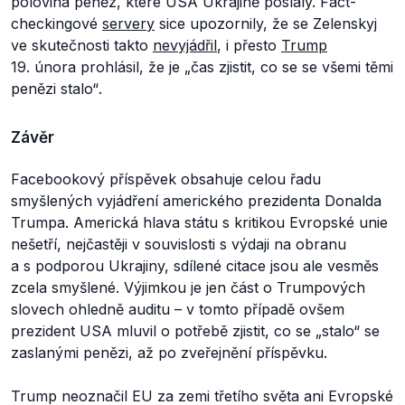
polovina peněz, které USA Ukrajině poslaly. Fact-
checkingové
servery
sice upozornily, že se Zelenskyj
ve skutečnosti takto
nevyjádřil
, i přesto
Trump
19. února prohlásil, že je
„čas zjistit, co se se všemi těmi
penězi stalo“
.
Závěr
Facebookový příspěvek obsahuje celou řadu
smyšlených vyjádření amerického prezidenta Donalda
Trumpa. Americká hlava státu s kritikou Evropské unie
nešetří, nejčastěji v souvislosti s výdaji na obranu
a s podporou Ukrajiny, sdílené citace jsou ale vesměs
zcela smyšlené. Výjimkou je jen část o Trumpových
slovech ohledně auditu – v tomto případě ovšem
prezident USA mluvil o potřebě zjistit, co se „stalo“ se
zaslanými penězi, až po zveřejnění příspěvku.
Trump neoznačil EU za zemi třetího světa ani Evropské