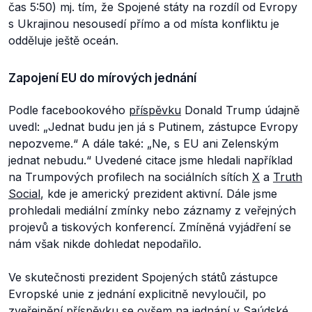
čas 5:50) mj. tím, že Spojené státy na rozdíl od Evropy
s Ukrajinou nesousedí přímo a od místa konfliktu je
odděluje ještě oceán.
Zapojení EU do mírových jednání
Podle facebookového
příspěvku
Donald Trump údajně
uvedl: „
Jednat budu jen já s Putinem, zástupce Evropy
nepozveme.“
A dále také:
„Ne, s EU ani Zelenským
jednat nebudu.“
Uvedené citace jsme hledali například
na Trumpových profilech na sociálních sítích
X
a
Truth
Social
, kde je americký prezident aktivní. Dále jsme
prohledali mediální zmínky nebo záznamy z veřejných
projevů a tiskových konferencí. Zmíněná vyjádření se
nám však nikde dohledat nepodařilo.
Ve skutečnosti prezident Spojených států zástupce
Evropské unie z jednání explicitně nevyloučil, po
zveřejnění příspěvku se ovšem na jednání v Saúdské