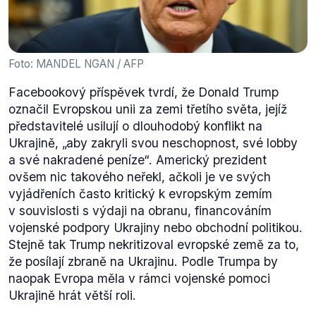
Foto: MANDEL NGAN / AFP
Facebookový příspěvek tvrdí, že Donald Trump
označil Evropskou unii za zemi třetího světa, jejíž
představitelé usilují o dlouhodobý konflikt na
Ukrajině, „aby zakryli svou neschopnost, své lobby
a své nakradené peníze“. Americký prezident
ovšem nic takového neřekl, ačkoli je ve svých
vyjádřeních často kritický k evropským zemím
v souvislosti s výdaji na obranu, financováním
vojenské podpory Ukrajiny nebo obchodní politikou.
Stejně tak Trump nekritizoval evropské země za to,
že posílají zbraně na Ukrajinu. Podle Trumpa by
naopak Evropa měla v rámci vojenské pomoci
Ukrajině hrát větší roli.