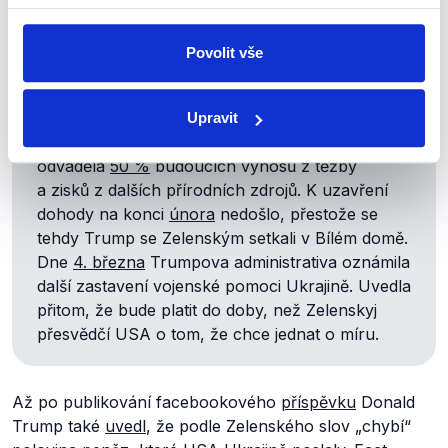
Volodymyra
Zelenského
právě kvůli potížím
s dohodou o nerostném bohatství, která po
Povolit vše
zveřejnění příspěvku prošla několika
úpravami
.
Na konci února Trumpova administrativa
plánovala, že vznikne
fond
vlastněný z části
Upravit
USA
a z části Kyjevem, do kterého by Ukrajina
odváděla
50 %
budoucích výnosů z těžby
a zisků z dalších přírodních zdrojů. K uzavření
dohody na konci
února
nedošlo, přestože se
tehdy Trump se Zelenským setkali v Bílém domě.
Dne
4. března
Trumpova administrativa oznámila
další zastavení vojenské pomoci Ukrajině. Uvedla
přitom, že bude platit do doby, než Zelenskyj
přesvědčí USA o tom, že chce jednat o míru.
Až po publikování facebookového
příspěvku
Donald
Trump také
uvedl
, že podle Zelenského slov „chybí“