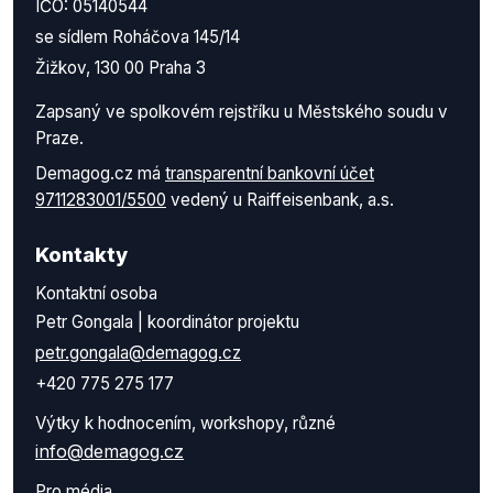
IČO: 05140544
se sídlem Roháčova 145/14
Žižkov, 130 00 Praha 3
Zapsaný ve spolkovém rejstříku u Městského soudu v
Praze.
Demagog.cz má
transparentní bankovní účet
9711283001/5500
vedený u Raiffeisenbank, a.s.
Kontakty
Kontaktní osoba
Petr Gongala | koordinátor projektu
petr.gongala@demagog.cz
+420 775 275 177
Výtky k hodnocením, workshopy, různé
info@demagog.cz
Pro média