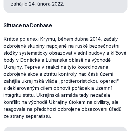
zahájilo
24. února 2022.
Situace na Donbase
Krátce po anexi Krymu, během dubna 2014, začaly
ozbrojené skupiny
napojené
na ruské bezpečnostní
složky systematicky
obsazovat
vládní budovy a klíčové
body v Doněcké a Luhanské oblasti na východě
Ukrajiny. Teprve v
reakci
na tyto koordinované
ozbrojené akce a ztrátu kontroly nad částí území
zahájila
ukrajinská vláda „
protiteroristickou operaci
“
s deklarovaným cílem obnovit pořádek a územní
integritu státu. Ukrajinská armáda tedy nezačala
konflikt na východě Ukrajiny útokem na civilisty, ale
reagovala na předchozí ozbrojené obsazování úřadů
ze strany separatistů.