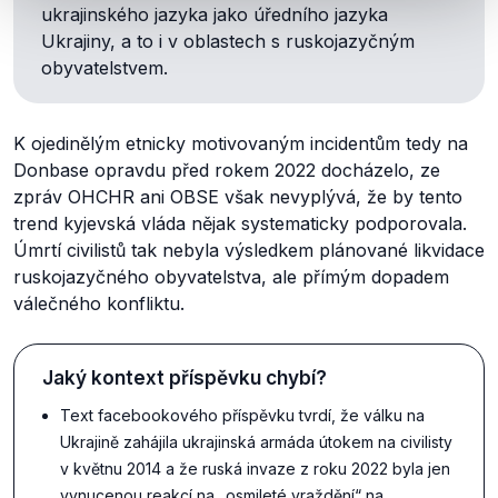
ukrajinského jazyka jako úředního jazyka
Ukrajiny, a to i v oblastech s ruskojazyčným
obyvatelstvem.
K ojedinělým etnicky motivovaným incidentům tedy na
Donbase opravdu před rokem 2022 docházelo, ze
zpráv OHCHR ani OBSE však nevyplývá, že by tento
trend kyjevská vláda nějak systematicky podporovala.
Úmrtí civilistů tak nebyla výsledkem plánované likvidace
ruskojazyčného obyvatelstva, ale přímým dopadem
válečného konfliktu.
Jaký kontext příspěvku chybí?
Text facebookového příspěvku tvrdí, že válku na
Ukrajině zahájila ukrajinská armáda útokem na civilisty
v květnu 2014 a že ruská invaze z roku 2022 byla jen
vynucenou reakcí na „osmileté vraždění“ na