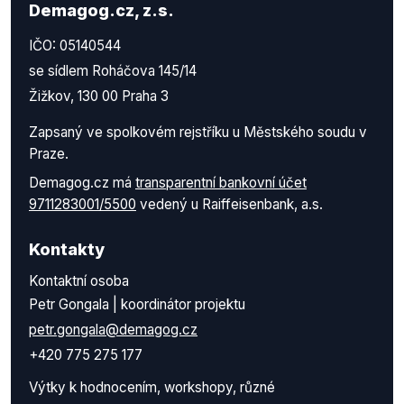
Demagog.cz, z.s.
IČO: 05140544
se sídlem Roháčova 145/14
Žižkov, 130 00 Praha 3
Zapsaný ve spolkovém rejstříku u Městského soudu v
Praze.
Demagog.cz má
transparentní bankovní účet
9711283001/5500
vedený u Raiffeisenbank, a.s.
Kontakty
Kontaktní osoba
Petr Gongala | koordinátor projektu
petr.gongala@demagog.cz
+420 775 275 177
Výtky k hodnocením, workshopy, různé