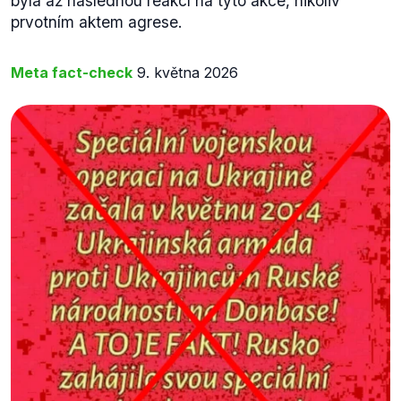
byla až následnou reakcí na tyto akce, nikoliv
prvotním aktem agrese.
Meta fact-check
9. května 2026