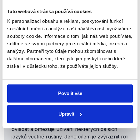
naopak konzistentně uvádějí, že civilní oběti byly až
důsledkem ozbrojeného konfliktu.
Tato webová stránka používá cookies
K personalizaci obsahu a reklam, poskytování funkcí
Kromě nepodložených obvinění z genocidy se objevují
sociálních médií a analýze naší návštěvnosti využíváme
i
tvrzení
o diskriminaci ruskojazyčného obyvatelstva.
soubory cookie. Informace o tom, jak náš web používáte,
Zpráva
Úřadu Vysokého komisaře OSN pro lidská
sdílíme se svými partnery pro sociální média, inzerci a
práva (OHCHR) zahrnující období od listopadu 2019 do
analýzy. Partneři tyto údaje mohou zkombinovat s
října 2021 sice zmiňuje ojedinělé incidenty výhrůžek
dalšími informacemi, které jste jim poskytli nebo které
směřovaných například proti lidem, kteří veřejně
získali v důsledku toho, že používáte jejich služby.
kritizovali tzv.
jazykový zákon
, ale další etnicky
motivované útoky již neuvádí.
Povolit vše
Jazykový zákon
o ukrajinštině jakožto jediném
státním jazyce byl
přijat
ukrajinskou Nejvyšší
radou v dubnu 2019. Tato právní norma ukládá
Upravit
každému občanovi země ukrajinský jazyk
ovládat a omezuje užívání některých dalších
jazyků včetně ruštiny. Jeho cílem je zvýraznit roli