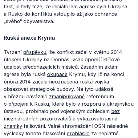
fakt, je tedy teze, že iniciátorem agrese byla Ukrajina
a Rusko do konfliktu vstoupilo až jako ochránce
„svého“ obyvatelstva.
Ruská anexe Krymu
Tvrzení
příspěvku
, že konflikt začal v květnu 2014
útokem Ukrajiny na Donbas, však opomíjí klíčové
události předcházejících měsíců. Zásadním aktem
agrese byla ruská
okupace
Krymu, kdy již na konci
února 2014 začala
neoznačená
ruská vojska
obsazovat strategické budovy. Na tyto události
v březnu navázalo
zmanipulované
referendum
o připojení k Rusku, které bylo v
rozporu
s ukrajinskou
ústavou, probíhalo pod vojenským dohledem
bez
mezinárodních pozorovatelů a vykazovalo jasné
známky
falšování. Valné shromáždění OSN následně
výsledky tohoto hlasování
prohlásilo
za neplatné.