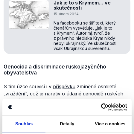
Jak je to s Krymem… ve
skutečnosti
15. února 2024
Na facebooku se šíří text, který
čtenářům vysvětluje, „jak je to
s Krymem“. Autor mj. tvrdí, že
z právního hlediska Krym nikdy
nebyl ukrajinský. Ve skutečnosti
však Ukrajinskou suverenitu...
Genocida a diskriminace ruskojazyčného
obyvatelstva
S tím úzce souvisí i v
příspěvku
zmíněné osmileté
„vraždění“, což je narativ o údajné genocidě ruských
občanů, který začal aktivně
šířit
sám Vladimir Putin pro
ospravedlnění
ruské invaze. Pro tvrzení o cíleném
vyhlazování civilistů však
neexistují
žádné důkazy.
Zprávy
OSN
i
OBSE
, které situaci na Ukrajině
Souhlas
Detaily
Více o cookies
monitorují, se o žádné genocidě nezmiňují. Tyto zprávy