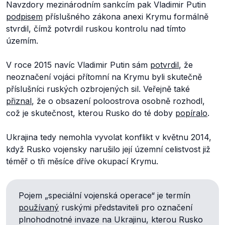
Navzdory mezinárodním sankcím pak Vladimir Putin
podpisem
příslušného zákona anexi Krymu formálně
stvrdil, čímž potvrdil ruskou kontrolu nad tímto
územím.
V roce 2015 navíc Vladimir Putin sám
potvrdil
, že
neoznačení vojáci přítomní na Krymu byli skutečně
příslušníci ruských ozbrojených sil. Veřejně také
přiznal
, že o obsazení poloostrova osobně rozhodl,
což je skutečnost, kterou Rusko do té doby
popíralo
.
Ukrajina tedy nemohla vyvolat konflikt v květnu 2014,
když Rusko vojensky narušilo její územní celistvost již
téměř o tři měsíce dříve okupací Krymu.
Pojem „speciální vojenská operace“ je termín
používaný
ruskými představiteli pro označení
plnohodnotné invaze na Ukrajinu, kterou Rusko