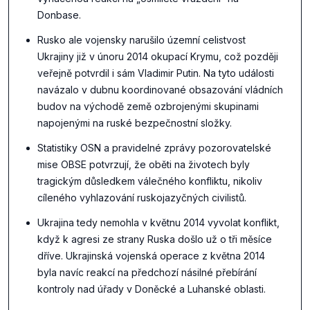
Donbase.
Rusko ale vojensky narušilo územní celistvost
Ukrajiny již v únoru 2014 okupací Krymu, což později
veřejně potvrdil i sám Vladimir Putin. Na tyto události
navázalo v dubnu koordinované obsazování vládních
budov na východě země ozbrojenými skupinami
napojenými na ruské bezpečnostní složky.
Statistiky OSN a pravidelné zprávy pozorovatelské
mise OBSE potvrzují, že oběti na životech byly
tragickým důsledkem válečného konfliktu, nikoliv
cíleného vyhlazování ruskojazyčných civilistů.
Ukrajina tedy nemohla v květnu 2014 vyvolat konflikt,
když k agresi ze strany Ruska došlo už o tři měsíce
dříve. Ukrajinská vojenská operace z května 2014
byla navíc reakcí na předchozí násilné přebírání
kontroly nad úřady v Doněcké a Luhanské oblasti.