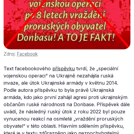
Zdroj:
Facebook
Text facebookového
příspěvku
tvrdí, že „speciální
vojenskou operaci“ na Ukrajině nezahájila ruská
invaze, ale útok Ukrajinské armády v květnu 2014.
Podle autora příspěvku to byla právě Ukrajinská
armáda, kdo jako první zahájil agresi proti ukrajinským
občanům ruské národnosti na Donbase. Příspěvek dále
uvádí, že následný ruský útok z roku 2022 byl pouze
vynucenou reakcí na osmileté „vraždění proruských
obyvatel“ v této oblasti. Hlavním sdělením příspěvku,
které je v textu zdůrazněno jako nezpochybnitelný