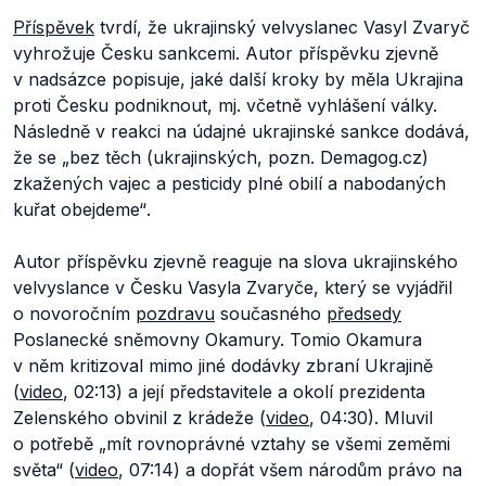
Příspěvek
tvrdí, že ukrajinský velvyslanec Vasyl Zvaryč
vyhrožuje Česku sankcemi. Autor příspěvku zjevně
v nadsázce popisuje, jaké další kroky by měla Ukrajina
proti Česku podniknout, mj. včetně vyhlášení války.
Následně v reakci na údajné ukrajinské sankce dodává,
že se
„bez těch (ukrajinských, pozn. Demagog.cz)
zkažených vajec a pesticidy plné obilí a nabodaných
kuřat obejdeme“
.
Autor příspěvku zjevně reaguje na slova ukrajinského
velvyslance v Česku Vasyla Zvaryče, který se vyjádřil
o novoročním
pozdravu
současného
předsedy
Poslanecké sněmovny Okamury. Tomio Okamura
v něm kritizoval mimo jiné dodávky zbraní Ukrajině
(
video
, 02:13) a její představitele a okolí prezidenta
Zelenského obvinil z krádeže (
video
, 04:30). Mluvil
o potřebě
„mít rovnoprávné vztahy se všemi zeměmi
světa“
(
video
, 07:14) a dopřát všem národům právo na