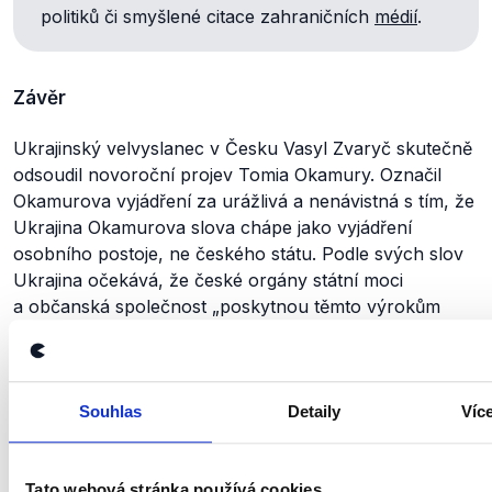
politiků či smyšlené citace zahraničních
médií
.
Závěr
Ukrajinský velvyslanec v Česku Vasyl Zvaryč skutečně
odsoudil novoroční projev Tomia Okamury. Označil
Okamurova vyjádření za urážlivá a nenávistná s tím, že
Ukrajina Okamurova slova chápe jako vyjádření
osobního postoje, ne českého státu. Podle svých slov
Ukrajina očekává, že české orgány státní moci
a občanská společnost
„poskytnou těmto výrokům
náležité hodnocení“
, žádnými sankcemi ale nehrozil.
Nic o sankcích neřekl ani předseda ukrajinského
parlamentu Stefančuk, ani ukrajinský ministr zahraničí
Andrij Sybiha, který se postavil za Vasyla Zvaryče.
Souhlas
Detaily
Víc
V rámci naší spolupráce s Facebookem jsme proto
příspěvek označili jako nepravdivý.
Tato webová stránka používá cookies