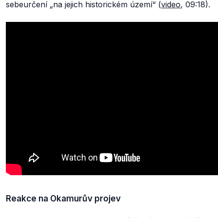
sebeurčení
„na jejich historickém území“
(
video
, 09:18).
Reakce na Okamurův projev