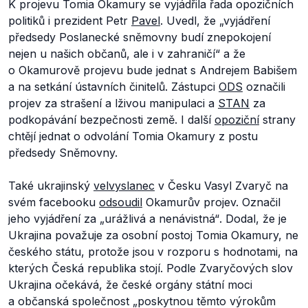
K projevu Tomia Okamury se vyjádřila řada opozičních
politiků i prezident Petr
Pavel
. Uvedl, že
„vyjádření
předsedy Poslanecké sněmovny budí znepokojení
nejen u našich občanů, ale i v zahraničí“
a že
o Okamurově projevu bude jednat s Andrejem Babišem
a na setkání ústavních činitelů. Zástupci
ODS
označili
projev za strašení a lživou manipulaci a
STAN
za
podkopávání bezpečnosti země. I další
opoziční
strany
chtějí jednat o odvolání Tomia Okamury z postu
předsedy Sněmovny.
Také ukrajinský
velvyslanec
v Česku Vasyl Zvaryč na
svém facebooku
odsoudil
Okamurův projev. Označil
jeho vyjádření za
„urážlivá a nenávistná“
. Dodal, že je
Ukrajina považuje za osobní postoj Tomia Okamury, ne
českého státu, protože jsou v rozporu s hodnotami, na
kterých Česká republika stojí. Podle Zvaryčových slov
Ukrajina očekává, že české orgány státní moci
a občanská společnost
„poskytnou těmto výrokům