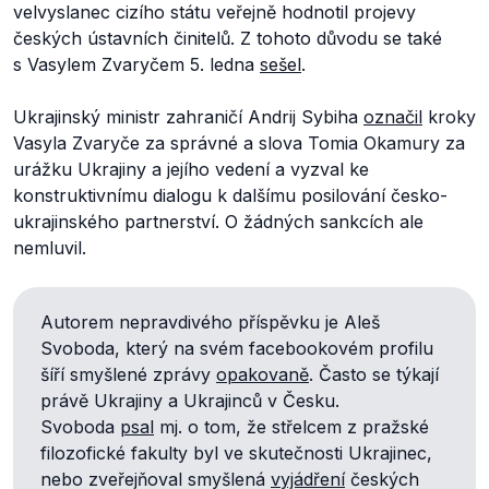
velvyslanec cizího státu veřejně hodnotil projevy
českých ústavních činitelů. Z tohoto důvodu se také
s Vasylem Zvaryčem 5. ledna
sešel
.
Ukrajinský ministr zahraničí Andrij Sybiha
označil
kroky
Vasyla Zvaryče za správné a slova Tomia Okamury za
urážku Ukrajiny a jejího vedení a vyzval ke
konstruktivnímu dialogu k dalšímu posilování česko-
ukrajinského partnerství. O žádných sankcích ale
nemluvil.
Autorem nepravdivého příspěvku je Aleš
Svoboda, který na svém facebookovém profilu
šíří smyšlené zprávy
opakovaně
. Často se týkají
právě Ukrajiny a Ukrajinců v Česku.
Svoboda
psal
mj. o tom, že střelcem z pražské
filozofické fakulty byl ve skutečnosti Ukrajinec,
nebo zveřejňoval smyšlená
vyjádření
českých