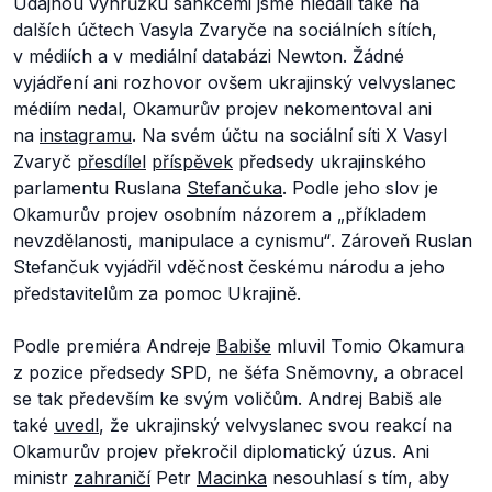
Údajnou výhrůžku sankcemi jsme hledali také na
dalších účtech Vasyla Zvaryče na sociálních sítích,
v médiích a v mediální databázi Newton. Žádné
vyjádření ani rozhovor ovšem ukrajinský velvyslanec
médiím nedal, Okamurův projev nekomentoval ani
na
instagramu
. Na svém účtu na sociální síti X Vasyl
Zvaryč
přesdílel
příspěvek
předsedy ukrajinského
parlamentu Ruslana
Stefančuka
. Podle jeho slov je
Okamurův projev osobním názorem a „
příkladem
nevzdělanosti, manipulace a cynismu“
. Zároveň Ruslan
Stefančuk vyjádřil vděčnost českému národu a jeho
představitelům za pomoc Ukrajině.
Podle premiéra Andreje
Babiše
mluvil Tomio Okamura
z pozice předsedy SPD, ne šéfa Sněmovny, a obracel
se tak především ke svým voličům. Andrej Babiš ale
také
uvedl
, že ukrajinský velvyslanec svou reakcí na
Okamurův projev překročil diplomatický úzus. Ani
ministr
zahraničí
Petr
Macinka
nesouhlasí s tím, aby