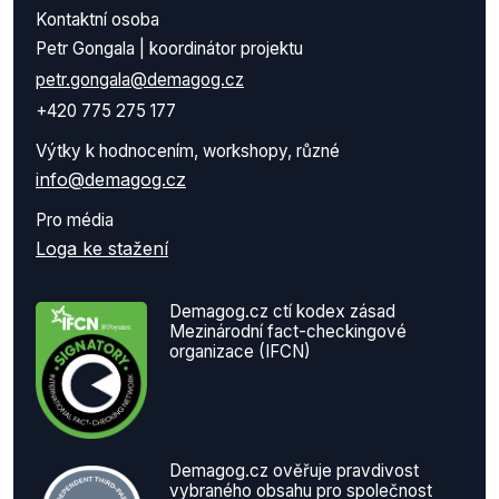
Kontaktní osoba
Petr Gongala | koordinátor projektu
petr.gongala@demagog.cz
+420 775 275 177
Výtky k hodnocením, workshopy, různé
info@demagog.cz
Pro média
Loga ke stažení
Demagog.cz ctí kodex zásad
Mezinárodní fact-checkingové
organizace (IFCN)
Demagog.cz ověřuje pravdivost
vybraného obsahu pro společnost