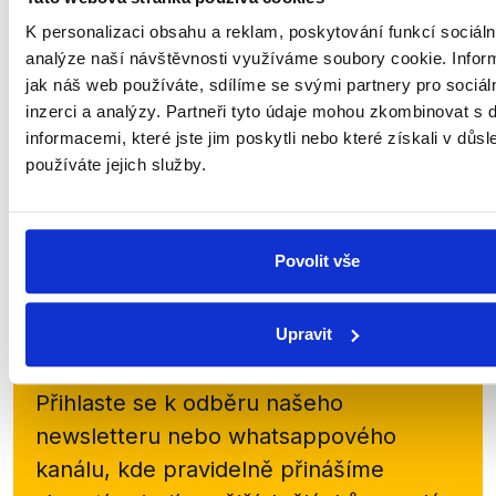
K personalizaci obsahu a reklam, poskytování funkcí sociáln
Okamura překrucuje
Rakušanova slova o
analýze naší návštěvnosti využíváme soubory cookie. Infor
kriminalitě Ukrajinců
jak náš web používáte, sdílíme se svými partnery pro sociál
16. září 2025
inzerci a analýzy. Partneři tyto údaje mohou zkombinovat s 
Předseda SPD Tomio Okamura na
informacemi, které jste jim poskytli nebo které získali v důsl
svém facebooku sdílel
používáte jejich služby.
sponzorované video, ve kterém
uvádí, že Vít Rakušan urazil české
občany, když řekl, že se Ukrajinci
chovají lépe než Češi. Rakušan
se...
Povolit vše
Upravit
Zůstaňme v kontaktu
Přihlaste se k odběru našeho
newsletteru nebo
whatsappového
kanálu, kde pravidelně přinášíme