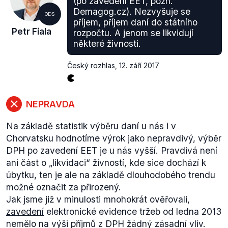
(po zavedení EET, pozn.
chodí podnikatelé. A my nechceme nikoho
klesající zájem o takové obory. Nově přijatých bylo
Demagog.cz). Nezvyšuje se
ODS
pronásledovat. Víme, že budou mít nárůsty tržeb o
příjem, příjem daní do státního
ve školním roce 2016/2017 o více čtvrtinu méně než
Petr Fiala
rozpočtu. A jenom se likvidují
stovky procent.
(...)
Rozdíl je, že určitě ne 5 milionů
před deseti lety. Se znatelně klesajícím počtem
některé živnosti.
korun, protože samozřejmě EET ukáže ty skutečné
nově přijatých se v posledních letech vyrovnávají i
tržby. A o tom jsem přesvědčen, že tak jak to bylo v
technické a přírodovědné obory na vysokých
Český rozhlas
,
12. září 2017
jiných zemích, že došlo k nárůstu stovek procent
školách.
tržeb, tak to bude i u nás
.“
Babiš tedy veřejně hovořil o stovkách procent tržeb
NEPRAVDA
v souvislosti se zavedením celého systému EET.
Nemluvil tedy pouze o pohostinství a
Na základě statistik výběru daní u nás i v
restauratérství.
Chorvatsku hodnotíme výrok jako nepravdivý, výběr
Během letošního roku Andrej Babiš
opakovaně
DPH po zavedení EET je u nás vyšší. Pravdivá není
prohlásil, že se tržby v pohostinství a restauračních
ani část o
„likvidaci“
živností, kde sice dochází k
zařízeních zvedly meziročně o 100 %. Toto
úbytku, ten je ale na základě dlouhodobého trendu
prohlášení ovšem nebylo konstruováno tak, jak Fiala
možné označit za přirozený.
uvádí. Předseda ODS říká, že Babiš popsal vazbu
Jak jsme již v minulosti mnohokrát ověřovali,
„když se zavede, zvýší se o to 100 %“
.
zavedení
elektronické evidence tržeb od ledna 2013
V
Olomouci
18. ledna 2017 nicméně Babiš na
nemělo na výši příjmů z DPH žádný zásadní vliv.