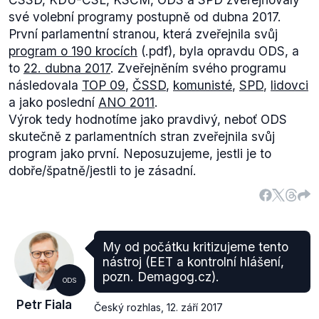
silikátů.
své volební programy postupně od dubna 2017.
První parlamentní stranou, která zveřejnila svůj
program o 190 krocích
(.pdf), byla opravdu ODS, a
to
22. dubna 2017
. Zveřejněním svého programu
následovala
TOP 09
,
ČSSD
,
komunisté
,
SPD
,
lidovci
a jako poslední
ANO 2011
.
Výrok tedy hodnotíme jako pravdivý, neboť ODS
skutečně z parlamentních stran zveřejnila svůj
program jako první. Neposuzujeme, jestli je to
dobře/špatně/jestli to je zásadní.
My od počátku kritizujeme tento
nástroj (EET a kontrolní hlášení,
pozn. Demagog.cz).
ODS
Petr Fiala
Počty nově přijatých studentů do prvních ročníků
Český rozhlas
,
12. září 2017