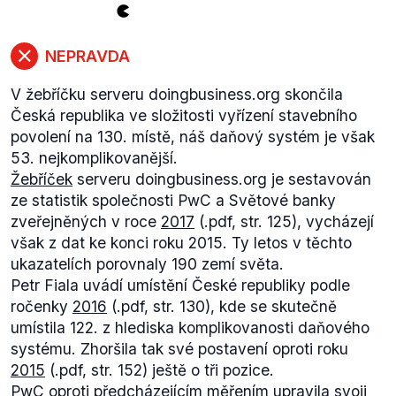
tržbách z EET.
“ (citováno z
tiskové zprávy
ČSÚ
vydané 9. února 2017)
Rozporem v publikovaných údajích se rovněž
NEPRAVDA
zabývala
vláda na svém jednání 27. února 2017.
Údaje o předpokládaném nárůstu tržeb jsou
V žebříčku serveru doingbusiness.org skončila
obsaženy i v důvodové zprávě vládního
Česká republika ve složitosti vyřízení stavebního
návrhu
zákona
(.pdf, str. 29) o evidenci tržeb, ale
povolení na 130. místě, náš daňový systém je však
nejedná se o stovky procent, jak Babiš dříve
53. nejkomplikovanější.
popisoval.
Žebříček
serveru doingbusiness.org je sestavován
ze statistik společnosti PwC a Světové banky
zveřejněných v roce
2017
(.pdf, str. 125), vycházejí
však z dat ke konci roku 2015. Ty letos v těchto
ukazatelích porovnaly 190 zemí světa.
Petr Fiala uvádí umístění České republiky podle
ročenky
2016
(.pdf, str. 130), kde se skutečně
umístila 122. z hlediska komplikovanosti daňového
systému. Zhoršila tak své postavení oproti roku
2015
(.pdf, str. 152) ještě o tři pozice.
PwC oproti předcházejícím měřením upravila svoji