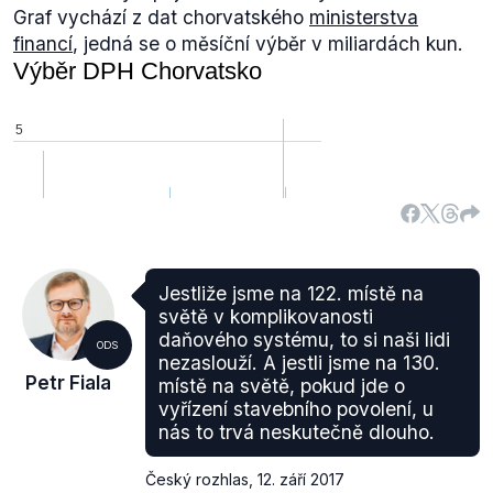
kongresu maloobchodního trhu Samoška a o den
Graf vychází z dat chorvatského
ministerstva
později na tiskové
konferenci
ministerstva financí
financí
, jedná se o měsíční výběr v miliardách kun.
uvedl, že se tržby zvedly o zmíněných 100 procent.
Před tiskovou konferencí toto tvrzení rovněž
pronesla i v Českém rozhlase Plus tehdejší
náměstkyně ministra financí Alena Schillerová.
Všechna tato vyjádření ovšem padla až po
analýze
vydané Finanční správou, respektive MFČR.
Provedená analýza ze strany ministerstva byla
přijata s
rozpačitostí
, neboť Český statistický úřad
dospěl k odlišným (podstatně nižším)
výsledkům
a
zároveň v téže vydané tiskové zprávě uvedl, že vliv
Jestliže jsme na 122. místě na
světě v komplikovanosti
zavedení EET nelze z prezentovaných dat přímo
daňového systému, to si naši lidi
odvodit.
ODS
nezaslouží. A jestli jsme na 130.
„
Aktuální data ČSÚ potvrzují, že tržby v ubytování,
Petr Fiala
místě na světě, pokud jde o
stravování a pohostinství rostou už delší dobu. Vliv
vyřízení stavebního povolení, u
zavedení EET na jejich základě nelze potvrdit ani
nás to trvá neskutečně dlouho.
vyloučit. Tržby v ubytování, stravování a
pohostinství totiž metodicky neodpovídají datům o
Český rozhlas
,
12. září 2017