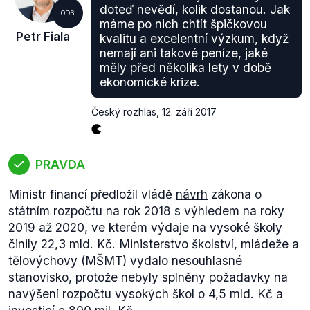
doteď nevědí, kolik dostanou. Jak
ODS
máme po nich chtít špičkovou
Petr Fiala
kvalitu a excelentní výzkum, když
nemají ani takové peníze, jaké
měly před několika lety v době
ekonomické krize.
Výrok na základě dat a výsledků šetření PISA
Český rozhlas
,
12. září 2017
hodnotíme jako pravdivý. Je ale nutno zmínit, že
toto šetření je často středem kritiky kvůli relevanci
jeho výsledků a možné nereprezentativnosti.
PRAVDA
Výsledky například mohou být zkresleny chováním
žáků. Každopádně se ale jedná o jediný tak velký
Ministr financí předložil vládě
návrh
zákona o
projekt, který umožňuje sledovat vývoj výsledků
státním rozpočtu na rok 2018 s výhledem na roky
nejen mezi zeměmi, ale také v čase.
2019 až 2020, ve kterém výdaje na vysoké školy
činily 22,3 mld. Kč. Ministerstvo školství, mládeže a
tělovýchovy (MŠMT)
vydalo
nesouhlasné
stanovisko, protože nebyly splněny požadavky na
navýšení rozpočtu vysokých škol o 4,5 mld. Kč a