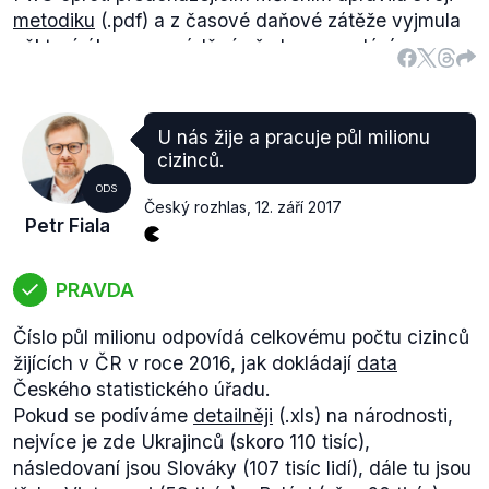
metodiku
(.pdf) a z časové daňové zátěže vyjmula
některé úkony prováděné před a po podání
daňového přiznání. V této nové metodice se Česká
republika umístila na zmíněném 53. místě (a po
upravení dat z roku 2016 podle této nové metodiky
U nás žije a pracuje půl milionu
bychom byli též na 53. místě).
cizinců.
Předseda ODS uvádí data z roku 2016. Jelikož tyto
ODS
ekonomické ukazatele neporovnává žádný jiný
Český rozhlas
,
12. září 2017
Petr Fiala
žebříček a aktuální data jsou na internetu přístupná
více než devět měsíců, hodnotíme výrok jako
nepravdivý.
PRAVDA
Pro Českou republiku zatím nemáme k dispozici
Číslo půl milionu odpovídá celkovému počtu cizinců
dostatečně dlouhou časovou řadu, elektronická
žijících v ČR v roce 2016, jak dokládají
data
evidence tržeb byla
spuštěna
v prosinci 2016 (první
Českého statistického úřadu.
vlna, další následovala v březnu 2017). Podíváme-li
Pokud se podíváme
detailněji
(.xls) na národnosti,
se na měsíční data (vlastní dopočet z měsíčně
nejvíce je zde Ukrajinců (skoro 110 tisíc),
zveřejňovaných
údajů o pokladním plnění, celostátní
následovaní jsou Slováky (107 tisíc lidí), dále tu jsou