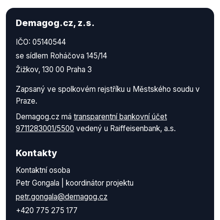
Demagog.cz, z.s.
IČO: 05140544
se sídlem Roháčova 145/14
Žižkov, 130 00 Praha 3
Zapsaný ve spolkovém rejstříku u Městského soudu v
Praze.
Demagog.cz má
transparentní bankovní účet
9711283001/5500
vedený u Raiffeisenbank, a.s.
Kontakty
Kontaktní osoba
Petr Gongala | koordinátor projektu
petr.gongala@demagog.cz
+420 775 275 177