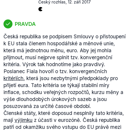
Český rozhlas
,
12. září 2017
PRAVDA
Česká republika se podpisem Smlouvy o přistoupení
k EU stala členem hospodářské a měnové unie,
která má jednotnou měnu, euro. Aby jej mohla
přijmout, musí nejprve splnit tzv. konvergenční
kritéria. Výrok tak hodnotíme jako pravdivý.
Poslanec Fiala hovoří o tzv. konvergenčních
kritériích
, která jsou nezbytnými předpoklady pro
přijetí eura. Tato kritéria se týkají stabilní míry
inflace, schodku veřejných rozpočtů, kurzu měny a
výše dlouhodobých úrokových sazeb a jsou
posuzovaná za určité časové období.
Členské státy, které doposud nesplnily tato kritéria,
mají
výjimku
z účasti v eurozóně. Česká republika
patří od okamžiku svého vstupu do EU právě mezi