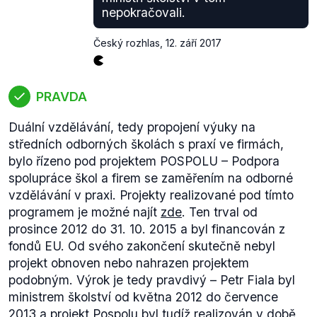
počty na úřadech práce a České správě
nepokračovali.
sociálního zabezpečení.
Další nárůsty jsou již o 140 lidí (ministerstvo
Český rozhlas
,
12. září 2017
průmyslu a obchodu) a nižší.
Obecně lze tedy říct, že vláda navyšuje počet
PRAVDA
státních zaměstnanců. Nejde pouze o úředníky, jsou
mezi nimi i učitelé, policisté, vojáci, hasiči aj.
Duální vzdělávání, tedy propojení výuky na
středních odborných školách s praxí ve firmách,
bylo řízeno pod projektem POSPOLU – Podpora
spolupráce škol a firem se zaměřením na odborné
vzdělávání v praxi. Projekty realizované pod tímto
programem je možné najít
zde
. Ten trval od
prosince 2012 do 31. 10. 2015 a byl financován z
fondů EU. Od svého zakončení skutečně nebyl
projekt obnoven nebo nahrazen projektem
Počty nově přijatých žáků do prvního ročníku
podobným. Výrok je tedy pravdivý – Petr Fiala byl
středních škol s výučním listem v posledních deseti
ministrem školství od května 2012 do července
letech vytrvale klesají, což lze vyčíst v grafu.
2013 a projekt Pospolu byl tudíž realizován v době,