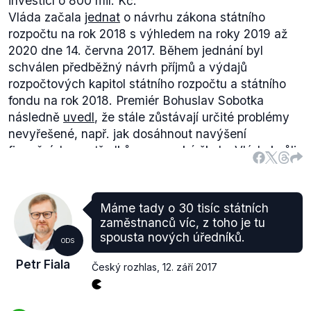
investicí o 800 mil. Kč.
Vláda začala
jednat
o návrhu zákona státního
rozpočtu na rok 2018 s výhledem na roky 2019 až
2020 dne 14. června 2017. Během jednání byl
schválen předběžný návrh příjmů a výdajů
rozpočtových kapitol státního rozpočtu a státního
fondu na rok 2018. Premiér Bohuslav Sobotka
následně
uvedl
, že stále zůstávají určité problémy
nevyřešené, např. jak dosáhnout navýšení
finančních prostředků pro vysoké školy. Vláda kvůli
tomu měla opětovně zasedat po skončení letních
prázdnin. Zasedání vlády se konalo 11. září, přičemž
jednání bylo přerušeno do 25. září.
Máme tady o 30 tisíc státních
Výrok označujeme za pravdivý. Výdaje na vysoké
zaměstnanců víc, z toho je tu
školy ze státního rozpočtu v posledních letech
spousta nových úředníků.
ODS
stagnují a nedosahují hodnot z krizových let. Do
Petr Fiala
tabulky nebyl zahrnut rok 2018 kvůli aktuálnímu
Český rozhlas
,
12. září 2017
jednání o konečné podobě rozpočtu.