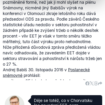
pozměněné formě, než jak ji mohl slyšet na plénu
podnikatele s ročním obratem nižším než 1 milion
Sněmovny, nicméně jiný Babišův výrok na
korun.
konferenci v Olomouci zkraje letošního roku dává
O samotném zákomu se v Poslanecké sněmovně
předsedovi ODS za pravdu. Podle závěrů Českého
hlasovalo dvakrát (ve
3. čtení
a po
vrácení zákona
statistické úřadu nedošlo v sektoru pohostinství v
Senátem
), v obou případech pak byla ODS proti.
žádném případě ke zvýšení tržeb o několik desítek
procent - vliv EET je však v tomto směru těžko
měřitelný, tuto část výroku proto nehodnotíme.
Níže přiložená důvodová zpráva předložená vládou
navíc odhadovala, že zavedením EET dojde v
sektoru stravování a pohostinství k nárůstu tržeb jen
o 27 %.
Andrej Babiš 30. listopadu 2016 v
Poslanecké
sněmovně
prohlásil:
„
... zítra, po 25 letech, konečně budeme mít
evidenci tržeb. Poslední v Evropě! A funguje to.
Z výše popsaných údajů vyplývá, že počty nově
Funguje to. Každou hodinu nabíhají další
přijatých do prvních ročníků středních škol s
podnikatelé, kteří vítají narovnání trhu. A to, že z
výučním listem, na nichž se nejčastěji vyučují
Děje se totéž, co v Chorvatsku
toho vypadnou daně. Samozřejmě. Už dnes za námi
řemeslné obory, v posledních deseti letech vykazují