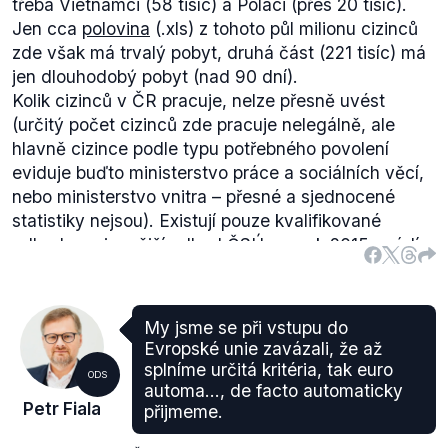
výběr DPH), můžeme zatím konstatovat, že výběr
třeba Vietnamci (58 tisíc) a Poláci (přes 20 tisíc).
DPH se v jednotlivých měsících roku 2017
Jen cca
polovina
(.xls) z tohoto půl milionu cizinců
meziročně zvýšil (byť je také nutné přiznat, že výběr
zde však má trvalý pobyt, druhá část (221 tisíc) má
DPH roste každoročně v souvislosti s růstem
jen dlouhodobý pobyt (nad 90 dní).
ekonomiky i růstem cen).
Kolik cizinců v ČR pracuje, nelze přesně uvést
(určitý počet cizinců zde pracuje nelegálně, ale
hlavně cizince podle typu potřebného povolení
eviduje buďto ministerstvo práce a sociálních věcí,
nebo ministerstvo vnitra – přesné a sjednocené
statistiky nejsou). Existují pouze kvalifikované
odhady: nejnovější odhad
ČSÚ
pro rok 2015 uvádí
323 tisíc cizinců na úřadech práce a téměř 80 tisíc
cizinců s platným živnostenským oprávněním (což
samozřejmě neznamená, že živnost provozují).
My jsme se při vstupu do
Evropské unie zavázali, že až
splníme určitá kritéria, tak euro
ODS
automa..., de facto automaticky
Petr Fiala
přijmeme.