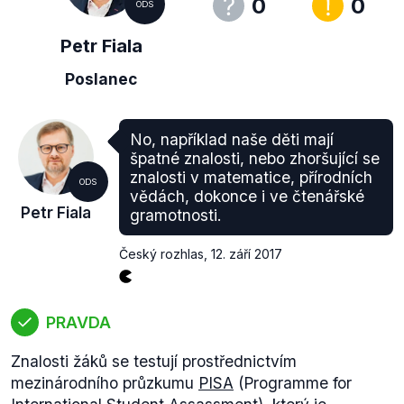
0
0
ODS
Petr Fiala
Poslanec
No, například naše děti mají
špatné znalosti, nebo zhoršující se
znalosti v matematice, přírodních
ODS
vědách, dokonce i ve čtenářské
Petr Fiala
gramotnosti.
Český rozhlas
,
12. září 2017
PRAVDA
Znalosti žáků se testují prostřednictvím
mezinárodního průzkumu
PISA
(Programme for