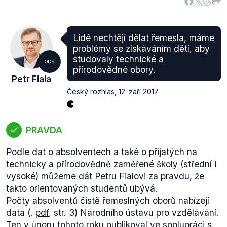
Lidé nechtějí dělat řemesla, máme
problémy se získáváním dětí, aby
Budeme-li vycházet ze schválených zákonů o
studovaly technické a
ODS
státním rozpočtu na období 2015–2017 (tedy z těch
přírodovědné obory.
navržených současnou vládou), zjistíme následující:
Petr Fiala
Pro rok
2015
(.pdf, str. 40, sešit B) vláda posílila o
Český rozhlas
,
12. září 2017
600 míst úřady práce a Generální finanční
ředitelství. Rovněž ale přibylo 800 pedagogů v
kapitole MŠMT.
PRAVDA
V roce
2016
(.pdf, str. 45–46, sešit B) pak přijala
dalších zhruba 500 lidí na ministerstvo financí a
Podle dat o absolventech a také o přijatých na
Generální finanční ředitelství v souvislosti s
technicky a přírodovědně zaměřené školy (střední i
rozjezdem EET, přes 700 nových lidí posílilo úřady
vysoké) můžeme dát Petru Fialovi za pravdu, že
práce a desítky nových míst pak přibyly v České
takto orientovaných studentů ubývá.
inspekci životního prostředí, Státní zemědělské a
Počty absolventů čistě řemeslných oborů nabízejí
potravinářské inspekci, Energetickém regulačním
data (.
pdf
, str. 3) Národního ústavu pro vzdělávání.
úřadu a České obchodní inspekci. Ovšem přibylo
Ten v únoru tohoto roku publikoval ve spolupráci s