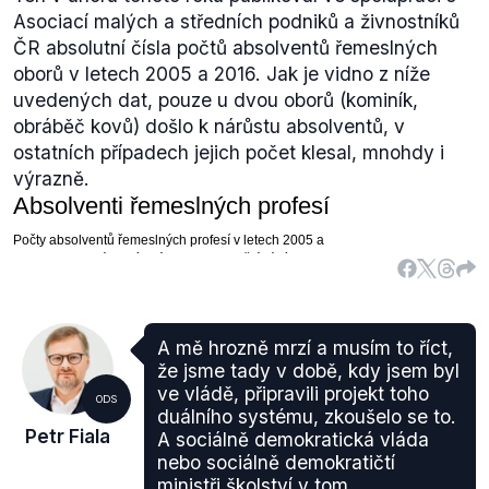
také necelých 1000 vojáků a zhruba podobný počet
Asociací malých a středních podniků a živnostníků
míst vznikl u Policie České republiky a v Hasičském
ČR absolutní čísla počtů absolventů řemeslných
záchranném sboru.
oborů v letech 2005 a 2016. Jak je vidno z níže
Pokud se podíváme na
meziroční nárůst
(.pdf, str.
uvedených dat, pouze u dvou oborů (kominík,
48–51) pro rok 2017, jde o zhruba 7000 míst.
obráběč kovů) došlo k nárůstu absolventů, v
Konkrétně:
ostatních případech jejich počet klesal, mnohdy i
2796 z nich přibývá v rámci kapitoly ministerstva
výrazně.
školství.
Nově má být přijato 2001 vojáků.
Ministerstvo financí na své nejrůznější agendy
(EET, kontrolní hlášení, kontrolní oddělení,
prokazování majetku, kontrola hazardního zákona)
chce nabrat 607 lidí.
A mě hrozně mrzí a musím to říct,
543 lidí chce získat ministerstvo spravedlnosti.
že jsme tady v době, kdy jsem byl
Mají působit jako vychovatelé či vězeňská
ve vládě, připravili projekt toho
ODS
ostraha.
duálního systému, zkoušelo se to.
Petr Fiala
Ministerstvo práce a sociálních věcí má v plánu
A sociálně demokratická vláda
nebo sociálně demokratičtí
posílit své řady o 284 lidí, zejména chce navýšit
ministři školství v tom