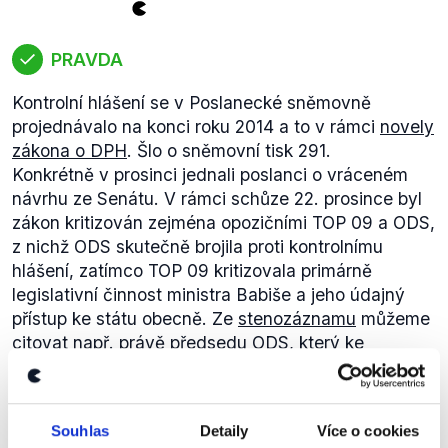
technického oboru na vysokých školách byly
dlouhou dobu poměrně stabilní. Změny však nastaly
v posledních třech letech, kdy začaly počty nově
PRAVDA
přijatých studentů technických oborů znatelně
klesat. Zatímco ve školním roce 2013/2014 bylo
Kontrolní hlášení se v Poslanecké sněmovně
nově přijato takřka 23 tisíc studentů, v posledním
projednávalo na konci roku 2014 a to v rámci
novely
roce 2016/2017 jich bylo již pouze 17,8 tisíc.
zákona o DPH
. Šlo o sněmovní tisk 291.
Konkrétně v prosinci jednali poslanci o vráceném
návrhu ze Senátu. V rámci schůze 22. prosince byl
zákon kritizován zejména opozičními TOP 09 a ODS,
z nichž ODS skutečně brojila proti kontrolnímu
hlášení, zatímco TOP 09 kritizovala primárně
legislativní činnost ministra Babiše a jeho údajný
přístup ke státu obecně. Ze
stenozáznamu
můžeme
citovat např. právě předsedu ODS, který
ke
kontrolnímu hlášení uvedl
:
„Já bych připomenul v několika bodech naše hlavní
argumenty proti povinnému kontrolnímu hlášení.
Souhlas
Detaily
Více o cookies
Opravdu jenom velmi stručně:
1. Zasáhne to čtvrt