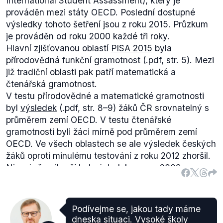
International Student Assassment), který je
prováděn mezi státy OECD. Poslední dostupné
výsledky tohoto šetření jsou z roku 2015. Průzkum
je prováděn od roku 2000 každé tři roky.
Hlavní zjišťovanou oblastí
PISA 2015
byla
přírodovědná funkční gramotnost (.pdf, str. 5). Mezi
již tradiční oblasti pak patří matematická a
čtenářská gramotnost.
V testu přírodovědné a matematické gramotnosti
byl
výsledek
(.pdf, str. 8–9) žáků ČR srovnatelný s
průměrem zemí OECD. V testu čtenářské
gramotnosti byli žáci mírně pod průměrem zemí
OECD. Ve všech oblastech se ale výsledek českých
žáků oproti minulému testování z roku 2012 zhoršil.
Nicméně nejhorší byl výsledek v roce 2009.
Podívejme se, jakou tady máme
dneska situaci. Vysoké školy