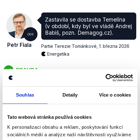
Zastavila se dostavba Temelína
(v období, kdy byl ve vládě Andrej
Babiš, pozn. Demagog.cz).
ODS
Petr Fiala
Partie Terezie Tománkové
,
1. března 2026
Energetika
PRAVDA
Sobotkova vláda s ministrem financí Babišem
odmítla garantovat minimální výkupní ceny elektřiny
Souhlas
Detaily
Více o cookies
pro plánovaný nový blok jaderné elektrárny Temelín,
načež ČEZ v dubnu 2014 zrušil tendr na jeho
výstavbu.
Tato webová stránka používá cookies
zobrazit celé odůvodnění
K personalizaci obsahu a reklam, poskytování funkcí
sociálních médií a analýze naší návštěvnosti využíváme