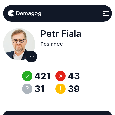
Petr Fiala
Poslanec
ODS
421
43
31
39