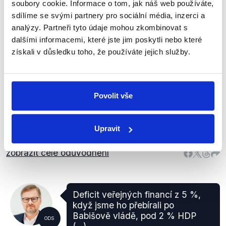
soubory cookie. Informace o tom, jak náš web používáte,
Jsme druhá nejvíce investující
sdílíme se svými partnery pro sociální média, inzerci a
země v Evropské unii.
analýzy. Partneři tyto údaje mohou zkombinovat s
ODS
dalšími informacemi, které jste jim poskytli nebo které
Partie Terezie Tománkové
,
1. března 2026
Petr Fiala
získali v důsledku toho, že používáte jejich služby.
Ekonomika
PRAVDA
Povolit vše
V žebříčku míry investic vůči HDP je Česká
republika mezi členskými státy EU dokonce na
prvním místě. Podle nejnovějších dat Eurostatu
Upravit
dosáhl podíl investic v roce 2024 26,5 % HDP.
zobrazit celé odůvodnění
Deficit veřejných financí z 5 %,
když jsme ho přebírali po
Babišově vládě, pod 2 % HDP
ODS