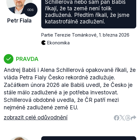
Schillerová nebo sám pan Babiš
říkají, že ta země není tolik
ODS
zadlužená. Předtím říkali, že jsme
Petr Fiala
katastrofálně zadlužení.
Partie Terezie Tománkové
,
1. března 2026
Ekonomika
PRAVDA
Andrej Babiš i Alena Schillerová opakovaně říkali, že
vláda Petra Fialy Česko rekordně zadlužuje.
Začátkem února 2026 ale Babiš uvedl, že Česko je
stále málo zadlužené a je potřeba investovat.
Schillerová obdobně uvedla, že ČR patří mezi
nejméně zadlužené země EU.
zobrazit celé odůvodnění