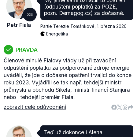
My jsme sami označili to opatření
(odpuštění poplatků za POZE,
pozn. Demagog.cz) za dočasné.
ODS
Petr Fiala
Partie Terezie Tománkové
,
1. března 2026
Energetika
PRAVDA
Členové minulé Fialovy vlády už při zavádění
odpuštění poplatku za podporované zdroje energie
uváděli, že jde o dočasné opatření trvající do konce
roku 2023. Vyjádřili se tak např. tehdejší ministr
průmyslu a obchodu Síkela, ministr financí Stanjura
nebo i tehdejší premiér Fiala.
zobrazit celé odůvodnění
Teď už dokonce i Alena