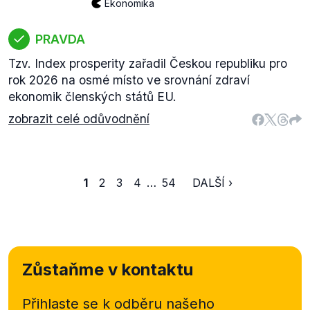
Ekonomika
PRAVDA
Tzv. Index prosperity zařadil Českou republiku pro
rok 2026 na osmé místo ve srovnání zdraví
ekonomik členských států EU.
zobrazit celé odůvodnění
1
2
3
4
…
54
DALŠÍ ›
Zůstaňme v kontaktu
Přihlaste se k odběru našeho