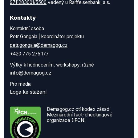
9711283001/5500
vedený u Raiffeisenbank, a.s.
Kontakty
Kontaktní osoba
Petr Gongala | koordinátor projektu
petr.gongala@demagog.cz
+420 775 275 177
Výtky k hodnocením, workshopy, různé
info@demagog.cz
Pro média
Loga ke stažení
Demagog.cz ctí kodex zásad
Mezinárodní fact-checkingové
organizace (IFCN)