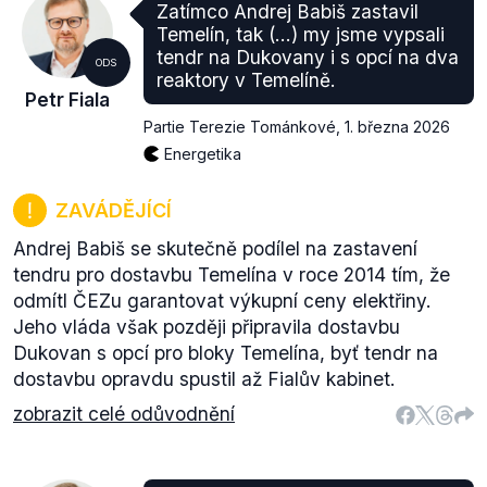
Zatímco Andrej Babiš zastavil
Temelín, tak (...) my jsme vypsali
tendr na Dukovany i s opcí na dva
ODS
reaktory v Temelíně.
Petr Fiala
Partie Terezie Tománkové
,
1. března 2026
Energetika
ZAVÁDĚJÍCÍ
Andrej Babiš se skutečně podílel na zastavení
tendru pro dostavbu Temelína v roce 2014 tím, že
odmítl ČEZu garantovat výkupní ceny elektřiny.
Jeho vláda však později připravila dostavbu
Dukovan s opcí pro bloky Temelína, byť tendr na
dostavbu opravdu spustil až Fialův kabinet.
zobrazit celé odůvodnění