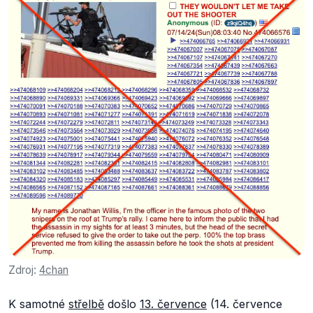
Zdroj:
4chan
K samotné
střelbě
došlo
13. července
(14. července