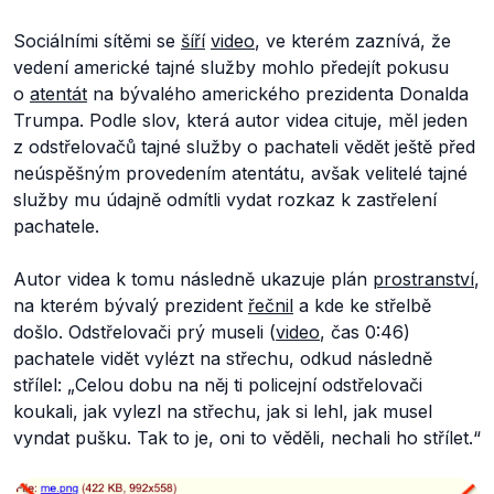
Sociálními sítěmi se
šíří
video
, ve kterém zaznívá, že
vedení americké tajné služby mohlo předejít pokusu
o
atentát
na bývalého amerického prezidenta Donalda
Trumpa. Podle slov, která autor videa cituje, měl jeden
z odstřelovačů tajné služby o pachateli vědět ještě před
neúspěšným provedením atentátu, avšak velitelé tajné
služby mu údajně odmítli vydat rozkaz k zastřelení
pachatele.
Autor videa k tomu následně ukazuje plán
prostranství
,
na kterém bývalý prezident
řečnil
a kde ke střelbě
došlo. Odstřelovači prý museli (
video
, čas 0:46)
pachatele vidět vylézt na střechu, odkud následně
střílel: „
Celou dobu na něj ti policejní odstřelovači
koukali, jak vylezl na střechu, jak si lehl, jak musel
vyndat pušku. Tak to je, oni to věděli, nechali ho střílet.“