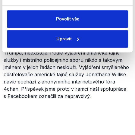
checkingové organizace
PolitiFact
,
Factheck.org
,
Snopes
,
Newtral
,
Maldita
či agentury
AP
a
AFP
.
Povolit vše
Závěr
Údajný odstřelovač Jonathan Willis, který podle
Upravit
facebookového videa mohl předejít střelbě na Donalda
Trumpa, neexistuje. Podle vyjádření americké tajné
služby i místního policejního sboru nikdo s takovým
jménem v jejich řadách neslouží. Vyjádření smyšleného
odstřelovače americké tajné služby Jonathana Willise
navíc pochází z anonymního internetového fóra
4chan. Příspěvek jsme proto v rámci naší spolupráce
s Facebookem označili za nepravdivý.