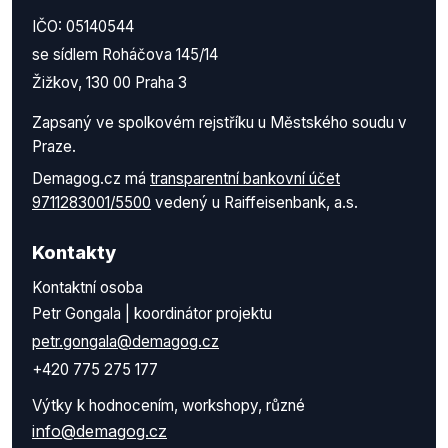
IČO: 05140544
se sídlem Roháčova 145/14
Žižkov, 130 00 Praha 3
Zapsaný ve spolkovém rejstříku u Městského soudu v
Praze.
Demagog.cz má
transparentní bankovní účet
9711283001/5500
vedený u Raiffeisenbank, a.s.
Kontakty
Kontaktní osoba
Petr Gongala | koordinátor projektu
petr.gongala@demagog.cz
+420 775 275 177
Výtky k hodnocením, workshopy, různé
info@demagog.cz