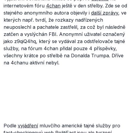
internetovém fóru
4chan
ještě v den střelby. Zde se od
stejného anonymního autora objevily i
další zprávy
, ve
kterých např. tvrdí, že rozkazy nadřízených
neuposlechl a pachatele zastřelil, za což byl následně
zatčen a vyslýchán FBI. Anonymní uživatel označený
jako
z9qiQ4hq
, který se vydával za odstřelovače tajné
služby, na fórum 4chan přidal pouze 4 příspěvky,
všechny krátce po střelbě na Donalda Trumpa. Dříve
na 4chanu aktivní nebyl.
Podle
vyjádření
mluvčího americké tajné služby pro
fact-checkingový web PolitiFact jsou ale tvrzení