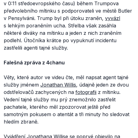
v 0:11 středoevropského času) během Trumpova
předvolebního mítinku s podporovateli ve městě Butler
v Pensylvánii. Trump byl při útoku zraněn,
vyvázl
s lehkým poraněním ucha. Střelba však zasáhla
některé diváky na mítinku a jeden z nich zraněním
podlehl. Útočníka krátce po vypuknutí incidentu
zastřelili agenti tajné služby.
Falešná zpráva z 4chanu
Věty, které autor ve videu čte, měl napsat agent tajné
služby jménem
Jonathan Willis
, údajně jeden ze dvou
odstřelovačů zachycených na
fotografii
z mítinku.
Vedení tajné služby mu prý znemožnilo zastřelit
pachatele, kterého měl zpozorovat ještě před
samotným pokusem o atentát a tři minuty ho sledovat
hledím zbraně.
Vyjádření
Jonathana Willise
se poprvé
objevilo
na