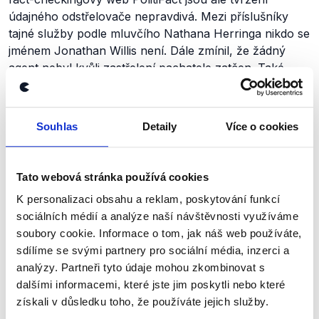
údajného odstřelovače nepravdivá. Mezi příslušníky
tajné služby podle mluvčího Nathana Herringa nikdo se
jménem
Jonathan Willis
není. Dále zmínil, že žádný
agent nebyl kvůli zastřelení pachatele zatčen. Také
pensylvánská policie, která se
podílela
na zajištění
bezpečnosti na mítinku Donalda Trumpa, pro The
Dispatch Fact Check
popřela
, že by v jejích řadách
Souhlas
Detaily
Více o cookies
sloužil někdo se jménem
Jonathan Willis
.
Nepravdivé tvrzení z příspěvku na 4chanu následně
Tato webová stránka používá cookies
přebírali další lidé, kteří jej
sdíleli
na
sociálních
sítích
, mj.
K personalizaci obsahu a reklam, poskytování funkcí
na síti X (dříve Twitter), kde jeden z
příspěvků
vidělo
sociálních médií a analýze naší návštěvnosti využíváme
přes 11 milionů uživatelů. Samotné fórum 4chan je
soubory cookie. Informace o tom, jak náš web používáte,
kompletně
anonymní
, a nelze tak zaručit, že identita
sdílíme se svými partnery pro sociální média, inzerci a
místních přispěvatelů odpovídá té, za kterou se
analýzy. Partneři tyto údaje mohou zkombinovat s
vydávají. V minulosti se na fóru navíc hojně
šířily
dalšími informacemi, které jste jim poskytli nebo které
konspirační teorie. Doplňme, že vyjádření smyšleného
získali v důsledku toho, že používáte jejich služby.
odstřelovače z 4chanu již vyvracely mj. fact-