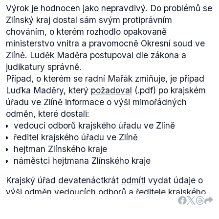
Výrok je hodnocen jako nepravdivý. Do problémů se
Zlínský kraj dostal sám svým protiprávním
chováním, o kterém rozhodlo opakovaně
ministerstvo vnitra a pravomocně Okresní soud ve
Zlíně. Luděk Maděra postupoval dle zákona a
judikatury správně.
Případ, o kterém se radní Mařák zmiňuje, je případ
Luďka Maděry, který
požadoval
(.pdf) po krajském
úřadu ve Zlíně informace o výši mimořádných
odměn, které dostali:
vedoucí odborů krajského úřadu ve Zlíně
ředitel krajského úřadu ve Zlíně
hejtman Zlínského kraje
náměstci hejtmana Zlínského kraje
Krajský úřad devatenáctkrát
odmítl
vydat údaje o
výši odměn vedoucích odborů a ředitele krajského
úřadu ve Zlíně. Luděk Maděra se pokaždé odvolal k
ministerstvu vnitra, které vždy
rozhodlo
(.pdf, str. 1)