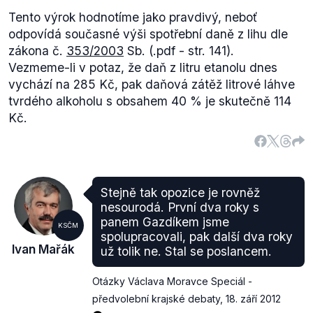
Tento výrok hodnotíme jako pravdivý, neboť
odpovídá současné výši spotřební daně z lihu dle
zákona č.
353/2003
Sb. (.pdf - str. 141).
Vezmeme-li v potaz, že daň z litru etanolu dnes
vychází na 285 Kč, pak daňová zátěž litrové láhve
tvrdého alkoholu s obsahem 40 % je skutečně 114
Kč.
Stejně tak opozice je rovněž
nesourodá. První dva roky s
panem Gazdíkem jsme
KSČM
spolupracovali, pak další dva roky
Ivan Mařák
už tolik ne. Stal se poslancem.
Otázky Václava Moravce Speciál -
předvolební krajské debaty
,
18. září 2012