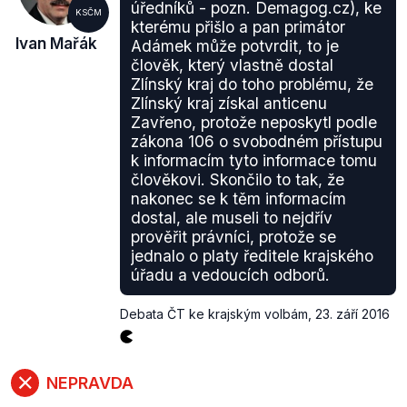
úředníků - pozn. Demagog.cz), ke
KSČM
kterému přišlo a pan primátor
Ivan Mařák
Adámek může potvrdit, to je
člověk, který vlastně dostal
Zlínský kraj do toho problému, že
Zlínský kraj získal anticenu
Zavřeno, protože neposkytl podle
zákona 106 o svobodném přístupu
k informacím tyto informace tomu
člověkovi. Skončilo to tak, že
nakonec se k těm informacím
dostal, ale museli to nejdřív
prověřit právníci, protože se
jednalo o platy ředitele krajského
úřadu a vedoucích odborů.
Debata ČT ke krajským volbám
,
23. září 2016
NEPRAVDA