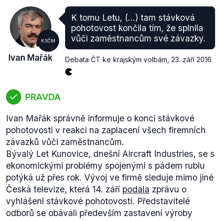
o zrušení rozhodnutí krajského úřadu a předalo mu
K tomu Letu, (...) tam stávková
věc k novému projednání.
pohotovost končila tím, že splnila
Vzhledem k tomu, že ministerstvo vnitra
nemohlo
vůči zaměstnancům své závazky.
KSČM
rozhodnutí krajského úřadu změnit a krajský úřad se
rozhodnutím ministerstva odmítl řídit, se situace
Ivan Mařák
Debata ČT ke krajským volbám
,
23. září 2016
dostala do mrtvého bodu. Luděk Maděra se poté
rozhodl
podat žalobu na vydání informace (dle
Práva ve veřejném zájmu), ale úřad nakonec
PRAVDA
informace
vydal
.
Kromě žaloby na vydání informace Luděk Maděra
Ivan Mařák správně informuje o konci stávkové
podal zároveň žalobu na zadostiučinění za
pohotovosti v reakci na zaplacení všech firemních
nesprávný úřední postup Zlínského kraje. Okresní
závazků vůči zaměstnancům.
soud ve Zlíně shledal postup kraje za protiprávní a
Bývalý Let Kunovice, dnešní Aircraft Industries, se s
uložil
(.pdf, str. 1) mu k zaplacení částku 46 571 Kč
ekonomickými problémy spojenými s pádem rublu
na účet Luďka Maděry. Totéž potvrdil odvolací
potýká už přes rok. Vývoj ve firmě sleduje mimo jiné
Krajský soud v Brně, který pouze
zvýšil
(.pdf, str. 1)
Česká televize, která 14. září
podala
zprávu o
částku za uhrazení nákladů z 6400 na 30 774 Kč.
vyhlášení stávkové pohotovosti. Představitelé
Poskytováním informací o platech úředníků se
odborů se obávali především zastavení výroby