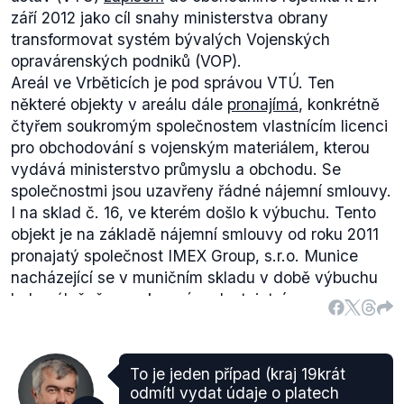
září 2012 jako cíl snahy ministerstva obrany
transformovat systém bývalých Vojenských
opravárenských podniků (VOP).
Areál ve Vrběticích je pod správou VTÚ. Ten
některé objekty v areálu dále
pronajímá
, konkrétně
čtyřem soukromým společnostem vlastnícím licenci
pro obchodování s vojenským materiálem, kterou
vydává ministerstvo průmyslu a obchodu. Se
společnostmi jsou uzavřeny řádné nájemní smlouvy.
I na sklad č. 16, ve kterém došlo k výbuchu. Tento
objekt je na základě nájemní smlouvy od roku 2011
pronajatý společnost IMEX Group, s.r.o. Munice
nacházející se v muničním skladu v době výbuchu
byla výlučně v
soukromém vlastnictví
.
Výrok hodnotíme jako pravdivý, protože od roku
2012 je správcem skladu jako právní zástupce VOP
právě Vojenský technický ústav.
To je jeden případ (kraj 19krát
odmítl vydat údaje o platech