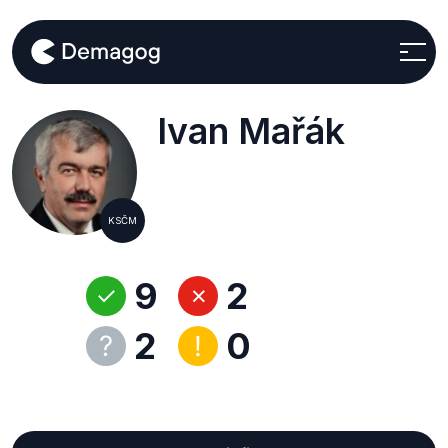
Ivan Mařák
KSČM
9
2
2
0