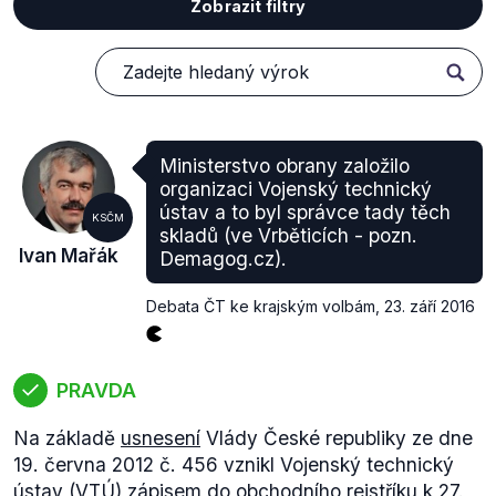
Zobrazit filtry
Ministerstvo obrany založilo
organizaci Vojenský technický
ústav a to byl správce tady těch
KSČM
skladů (ve Vrběticích - pozn.
Ivan Mařák
Demagog.cz).
Debata ČT ke krajským volbám
,
23. září 2016
PRAVDA
Na základě
usnesení
Vlády České republiky ze dne
19. června 2012 č. 456 vznikl Vojenský technický
ústav (VTÚ)
zápisem
do obchodního rejstříku k 27.