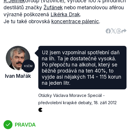
R.Jelinek
Group (Vizovice), výrobce 100% přírodních
destilátů značky
Žufánek
nebo metanolovou aférou
výrazně poškozená
Likérka Drak
.
Je tu také obrovská
koncentrace pálenic
.
Už jsem vzpomínal spotřební daň
na líh. Ta je dostatečně vysoká.
Po přepočtu na alkohol, který se
KSČM
běžně prodává na ten 40%, to
Ivan Mařák
vyjde asi nějakých 114 - 115 korun
na jeden litr.
Otázky Václava Moravce Speciál -
předvolební krajské debaty
,
18. září 2012
PRAVDA