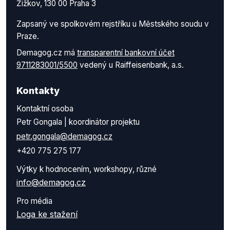
Žižkov, 130 00 Praha 3
Zapsaný ve spolkovém rejstříku u Městského soudu v
Praze.
Demagog.cz má
transparentní bankovní účet
9711283001/5500
vedený u Raiffeisenbank, a.s.
Kontakty
Kontaktní osoba
Petr Gongala | koordinátor projektu
petr.gongala@demagog.cz
+420 775 275 177
Výtky k hodnocením, workshopy, různé
info@demagog.cz
Pro média
Loga ke stažení