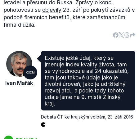
zabýval
(.pdf, str. 7) Nejvyšší správní soud v květnu
letadel a přesunu do Ruska. Zprávy o konci
2011, přičemž došel k závěru, že příjemcem
pohotovosti se
objevily
23. září po pokrytí závazků v
veřejných prostředků je jakákoliv osoba, které je
podobě firemních benefitů, které zaměstnancům
vyplacena byť i minimální částka z veřejných
firma dlužila.
rozpočtů. Mezi takové osoby tedy patří i ředitel či
vedoucí odborů krajského úřadu. Zároveň výše
těchto prostředků patří dle NSS mezi údaje, které
povinný subjekt musí na požádání poskytnout.
Existuje ještě údaj, který se
Krajský soud měl už od května 2011 povinnost při
jmenuje index kvality života, tam
svém rozhodování zohlednit judikaturu, což při
se vyhodnocuje asi 24 ukazatelů,
KSČM
sporu s Luďkem Maděrou neudělal.
tam jsou takové údaje jako je
Zlínský kraj dostal hlavní
anticenu
Zavřeno za rok
Ivan Mařák
životní úroveň, jako je udržitelný
2015 za rozsáhlé obstrukce v oblasti přístupu k
rozvoj atd., a podle tady tohoto
informacím. O několik let dříve, konkrétně v letech
údaje jsme na 9. místě Zlínský
kraj.
2008–2012, se Luděk Maděra
dostal do sporu
s
Magistrátem města Zlín, jehož primátorem je od
Debata ČT ke krajským volbám
,
23. září 2016
roku 2010 Miroslav Adámek, který je zároveň
zastupitelem Zlínského kraje.