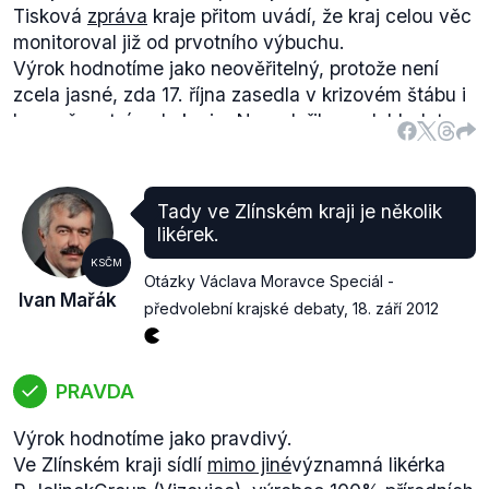
Tisková
zpráva
kraje přitom uvádí, že kraj celou věc
monitoroval již od prvotního výbuchu.
Výrok hodnotíme jako neověřitelný, protože není
zcela jasné, zda 17. října zasedla v krizovém štábu i
bezpečnostní rada kraje. Nepodařilo se dohledat
žádný relevantní zdroj, který by potvrdil svolání
bezpečnostní rady kraje do 48 hodin.
Tady ve Zlínském kraji je několik
likérek.
KSČM
Otázky Václava Moravce Speciál -
Ivan Mařák
předvolební krajské debaty
,
18. září 2012
PRAVDA
Výrok hodnotíme jako pravdivý.
Ve Zlínském kraji sídlí
mimo jiné
významná likérka