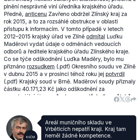
plnění nesprávně viní úředníka krajského úřadu.
Předně,
anticenu
Zavřeno obdržel Zlínský kraj za
rok 2015, a to za rozsáhlé obstrukce v oblasti
přístupu k informacím. V tomto případě v letech
2012–2015 krajský úřad ve Zlíně
odmítal
Luďku
Maděrovi vydat údaje o odměnách vedoucích
odborů a ředitele krajského úřadu Zlínského kraje.
Co se týče odškodnění Luďka Maděry, bylo mu
přiznáno
rozsudkem
(.pdf) Okresního soudu ve Zlíně
v dubnu 2015 a v prosinci téhož roku jej
potvrdil
(.pdf) Krajský soud v Brně. Maděrovi soudy přiznaly
částku 40.171,23 Kč jako odškodnění za
nemateriální újmu způsobenou v důsledku průtahů v
řízení a s nimi spojeným, pro žalobce nepříznivým,
stavem nejistoty (str. 13–14). Více o případu
naleznete
zde
. V této věci není zpráv o tom, že by
Areál muničního skladu ve
kdy došlo k exekuci.
Vrběticích nepatří kraji. Kraj tam
Mařák tak patrně zaměnil dva případy, přičemž
neměl žádné kompetence.
KSČM