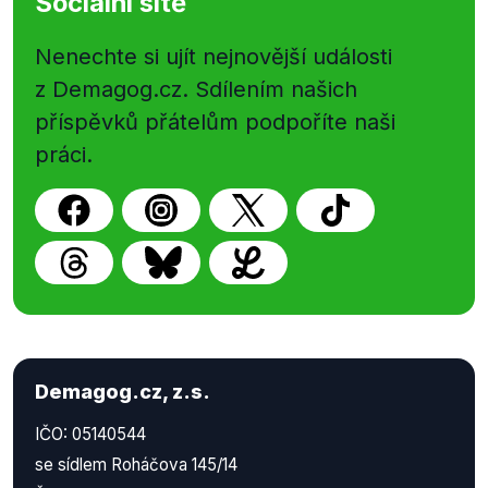
Sociální sítě
Nenechte si ujít nejnovější události
z Demagog.cz. Sdílením našich
příspěvků přátelům podpoříte naši
práci.
Demagog.cz, z.s.
IČO: 05140544
se sídlem Roháčova 145/14