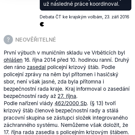
už následné práce koordinoval.
Tato nejasnost je důvodem k výhradě udělené
stalo chybou jednoho úředníka byla skutečnost, že
výroku Ivana Mařáka, jinak je však skutečnost
Maděra musel tyto náklady získat přes exekuci.
Debata ČT ke krajským volbám
,
23. září 2016
popisována korektně.
Nakolik je zásadní chybou úředníka to, že navýší
dlužnou částku o 50 % tím, že včas dluh nezaplatí,
to ponecháváme mimo hodnocení.
NEOVĚŘITELNÉ
Není však pravda, že by odškodnění, resp. náhradu
nákladů, dostal Maděra vinou pochybení úředníka -
První výbuch v muničním skladu ve Vrběticích byl
dostal by jej tak jako tak. Důsledkem pochybení
ohlášen
16. října 2014 před 10. hodinou ranní. Druhý
byla pouze nutnost sáhnout k exekučnímu řízení,
den ráno
zasedal
policejní krizový štáb. Podle
což je právem každého úspěšného žalobce s
policejní zprávy na něm byl přítomen i hasičský
vykonatelným rozsudkem.
sbor, není však jasné, zda byla přítomna i
bezpečnostní rada kraje. Kraj informoval o zasedání
bezpečnostní rady až
27. října
.
Podle nařízení vlády
462/2000 Sb
. (§ 13) tvoří
krizový štáb členové bezpečnostní rady a stálá
pracovní skupina se zástupci složek integrovaného
záchranného systému. Nemůžeme však doložit, že
17. října rada zasedla s policejním krizovým štábem.