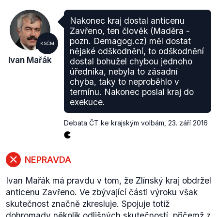
Nakonec kraj dostal anticenu
Zavřeno, ten člověk (Maděra -
pozn. Demagog.cz) měl dostat
KSČM
nějaké odškodnění, to odškodnění
Ivan Mařák
dostal bohužel chybou jednoho
úředníka, nebyla to zásadní
chyba, taky to neproběhlo v
termínu. Nakonec poslal kraj do
exekuce.
Debata ČT ke krajským volbám
,
23. září 2016
NEPRAVDA
Ivan Mařák má pravdu v tom, že Zlínský kraj obdržel
anticenu Zavřeno. Ve zbývající části výroku však
skutečnost značně zkresluje. Spojuje totiž
dohromady několik odlišných skutečností, přičemž z