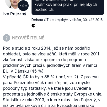
479
kvalifikovanou praxi při nejakých
KSČM
3
podnicích.
Ivo Pojezný
Integrovaná střední škola, Sokolnice 496
Debata ČT ke krajským volbám
,
30. září 2016
4
Střední odborná škola a Střední odborné učiliště
stavební, Brno - Bosonohy, Pražská 38b
5
NEOVĚŘITELNÉ
Střední odborná škola a Střední odborné učiliště
Podle
studie
z roku 2014, jež se nám podařilo
strojírenské a elektrotechnické, Brno, Trnkova 113
dohledat, bylo nejvíce učňů, kteří měli v roce 2011
6
zkušenosti získané zapojením do programu
Střední odborná škola průmyslová Edvarda Beneše
prázdninových praxí u jednotlivých firem v rámci
a Střední odborné učiliště, Břeclav, nábř.
EU, v Dánsku (45 %).
Komenského 1
V případě ČR to bylo 35 % (.pdf, str. 2). Z projevu
7
pana Pojezného však není zřejmé, zda myslel
Střední odborná škola a Střední odborné učiliště -
podobný typ statistiky, ve které jsou uvedena
MŠP, Letovice, Tyršova 500
procenta za jednotlivé členské státy Evropské unie.
8
Statistiku z roku 2013, o které mluvil Ivo Pojezný, v
Střední odborná škola a Střední odborné učiliště,
níž by byla celková čísla za Evropskou unii jako
Blansko, Bezručova 33