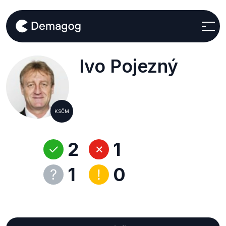
Ivo Pojezný
KSČM
2
1
1
0