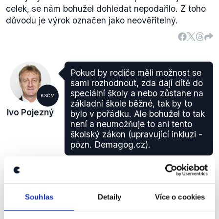
celek, se nám bohužel dohledat nepodařilo. Z toho
9
důvodu je výrok označen jako neověřitelný.
Střední odborná škola a Střední odborné učiliště,
Hustopeče, Masarykovo nám. 1
10
Střední odborná škola a Střední odborné učiliště,
Vyškov, Sochorova 15
Pokud by rodiče měli možnost se
11
sami rozhodnout, zda dají dítě do
Střední odborná škola a Střední odborné učiliště,
speciální školy a nebo zůstane na
KSČM
základní škole běžné, tak by to
Znojmo, Dvořákova 19
Ivo Pojezný
bylo v pořádku. Ale bohužel to tak
12
není a neumožňuje to ani tento
Střední odborná škola technická a Střední odborné
školský zákon (upravující inkluzi -
učiliště, Znojmo, Uhelná 6
pozn. Demagog.cz).
13
Střední odborné učiliště, Kyjov, Havlíčkova 1223/17
Debata ČT ke krajským volbám
,
30. září 2016
14
Střední škola polytechnická, Brno, Jílová 36g
Souhlas
Detaily
Více o cookies
15
NEPRAVDA
Střední škola potravinářská a služeb, Brno,