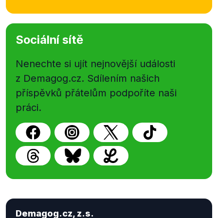
problémů následující: V první fázi se snaží škola a
školské zařízení vždy
dohodnout
(další dotazy,
otázka č. 14) s rodičem. Rodič může s doporučením
školského poradenského zařízení nesouhlasit a v
Sociální sítě
takovém případě může
podat
žádost o revizi. Pokud
rodič nebude se školským zařízením spolupracovat,
Nenechte si ujít nejnovější události
škola či poradenské se zařízení se
obrátí
(stejně
z Demagog.cz. Sdílením našich
jako před novelou) na orgán sociálně-právní
příspěvků přátelům podpoříte naši
ochrany dětí.
práci.
Demagog.cz, z.s.