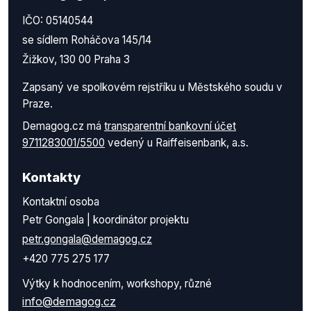
IČO: 05140544
se sídlem Roháčova 145/14
Žižkov, 130 00 Praha 3
Zapsaný ve spolkovém rejstříku u Městského soudu v
Praze.
Demagog.cz má
transparentní bankovní účet
9711283001/5500
vedený u Raiffeisenbank, a.s.
Kontakty
Kontaktní osoba
Petr Gongala | koordinátor projektu
petr.gongala@demagog.cz
+420 775 275 177
Výtky k hodnocením, workshopy, různé
info@demagog.cz