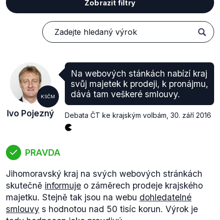
Zobrazit filtry
Na webových stánkách nabízí kraj
svůj majetek k prodeji, k pronájmu,
dává tam veškeré smlouvy.
KSČM
Ivo Pojezný
Debata ČT ke krajským volbám
,
30. září 2016
PRAVDA
Jihomoravský kraj na svých webových stránkách
skutečně
informuje
o záměrech prodeje krajského
majetku. Stejně tak jsou na webu
dohledatelné
smlouvy
s hodnotou nad 50 tisíc korun. Výrok je