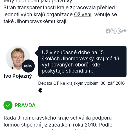
tedy hodnocen jako pravdivý.
Stran transparentnosti kraje zpracovala přehled
jednotlivých krajů organizace
Oživení
, věnuje se
také Jihomoravskému kraji.
Už v současné době na 15
školách Jihomoravský kraj má 13
vytipovaných oborů, kde
KSČM
poskytuje stipendium.
Ivo Pojezný
Debata ČT ke krajským volbám
,
30. září 2016
PRAVDA
Rada Jihomoravského kraje schválila podporu
formou stipendií již začátkem roku 2010. Podle