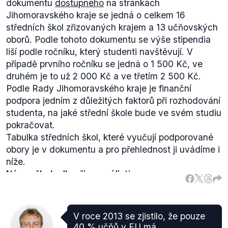
dokumentu
dostupného
na stránkách
Jihomoravského kraje se jedná o celkem 16
středních škol zřizovaných krajem a 13 učňovských
oborů. Podle tohoto dokumentu se výše stipendia
liší podle ročníku, který studenti navštěvují. V
případě prvního ročníku se jedná o 1 500 Kč, ve
druhém je to už 2 000 Kč a ve třetím 2 500 Kč.
Podle Rady Jihomoravského kraje je finanční
podpora jedním z důležitých faktorů při rozhodování
studenta, na jaké střední škole bude ve svém studiu
pokračovat.
Tabulka středních škol, které vyučují podporované
obory je v dokumentu a pro přehlednost ji uvádíme i
níže.
Název školy dle zřizovací listiny
1
Integrovaná střední škola, Hodonín, Lipová alej 21
2
V roce 2013 se zjistilo, že pouze
Integrovaná střední škola, Slavkov u Brna, Tyršova
40 % učňů v EU má