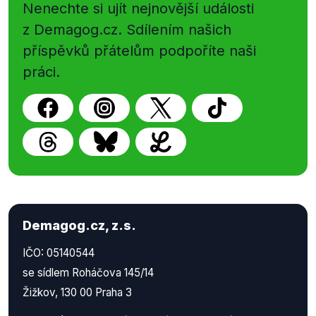
Nenechte si ujít nejnovější události
z Demagog.cz. Sdílením našich
příspěvků přátelům podpoříte naši
práci.
Demagog.cz, z.s.
IČO: 05140544
se sídlem Roháčova 145/14
Žižkov, 130 00 Praha 3