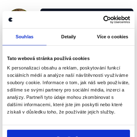
Když je vyhlášeno mimořádné
zastupitelstvo na téma hazard,
ODS zařídí to, aby se o hazardu
Vp!T
vůbec nemluvilo, aby to vypadlo z
Souhlas
Detaily
Více o cookies
Jakub
programu a místo toho tam přijde
Mráček
s debatou o případném návrhu na
zákaz zahalování obličejů.
Tato webová stránka používá cookies
Jiné
,
6. října 2014
K personalizaci obsahu a reklam, poskytování funkcí
sociálních médií a analýze naší návštěvnosti využíváme
soubory cookie. Informace o tom, jak náš web používáte,
PRAVDA
sdílíme se svými partnery pro sociální média, inzerci a
analýzy. Partneři tyto údaje mohou zkombinovat s
Na konci srpna 2014 bylo vyhlášeno v Teplicích
dalšími informacemi, které jste jim poskytli nebo které
mimořádné zasedání
zastupitelstva, na němž se
získali v důsledku toho, že používáte jejich služby.
mělo jednat o vyhlášce, která by hazard ve městě
zakázala, a následně také o referendu v otázce
hazardu. Hazard se přesto na zasedání