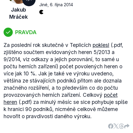
Jiné
,
6. října 2014
Jakub
Mráček
PRAVDA
Za poslední rok skutečně v Teplicích
poklesl
(.pdf,
zjištěno součtem evidovaných heren 5/2013 a
9/2014, viz odkazy a jejich porovnání, to samé u
počtu herních zařízení) počet povolených heren o
více jak 10 %. Jak je také ve výroku uvedeno,
většina ze stávajících podniků přitom ale doznala
značného rozšíření, a to především co do počtu
provozovaných herních zařízení. Celkový
počet
heren
(.pdf) za minulý měsíc se sice pohybuje spíše
k hranici 90 podniků, nicméně celkově můžeme
hovořit o pravdivosti daného výroku.