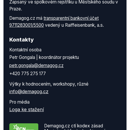
Zapsaný ve spolkovém rejstříku u Městského soudu v
Praze.
Demagog.cz má
transparentní bankovní účet
9711283001/5500
vedený u Raiffeisenbank, a.s.
Kontakty
Kontaktní osoba
Petr Gongala | koordinátor projektu
petr.gongala@demagog.cz
+420 775 275 177
Výtky k hodnocením, workshopy, různé
info@demagog.cz
Pro média
Loga ke stažení
Demagog.cz ctí kodex zásad