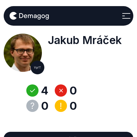
Jakub Mráček
Vp!T
4
0
0
0