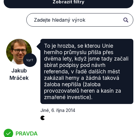
Zobrazit filtry
To je hrozba, se kterou Unie
herního průmyslu přišla přes
dvěma lety, když jsme tady začali
Vp!T
sbírat podpisy pod návrh
Jakub
referenda, v řadě dalších měst
Mráček
zakázali herny a žádná taková
žaloba nepřišla (žaloba
provozovatelů heren a kasín za
zmařené investice).
Jiné
,
6. října 2014
PRAVDA