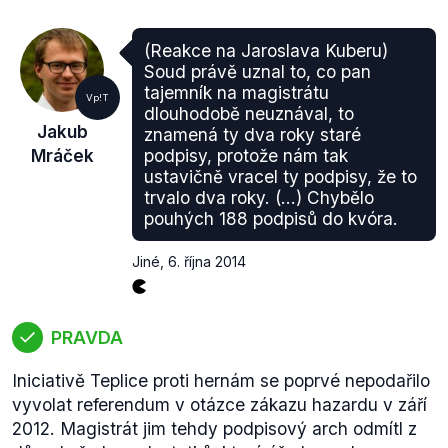
ustanovení § 4 odst. 4 loterijního zákona (
loterie
může provozovat pouze společnost se sídlem v ČR
(Reakce na Jaroslava Kuberu)
– poznámka Demagog.cz)
vyloučeno
“. To, že státu
Soud právě uznal to, co pan
nehrozí arbitráže tvrdí mj. i
Transparency
tajemník na magistrátu
Vp!T
International
.
dlouhodobě neuznával, to
Jakub
znamená ty dva roky staré
I přesto prezident Sdružení provozovatelů
Mráček
podpisy, protože nám tak
centrálních loterijních systémů a dalších her Petr
ustavičně vracel ty podpisy, že to
Vrzáň
tvrdil
: „
Je tady ústavou garantováno právo
trvalo dva roky. (...) Chybělo
na ochranu investic, tudíž určitě vzneseme nároky
pouhých 188 podpisů do kvóra.
za majetkové škody“.
O den později, 12. dubna
2013, se k němu
připojil
také majitel loterijní
Jiné
,
6. října 2014
společnosti Synot, Ivo Valenta: „
My jsme měli
desetileté licence a budeme usilovat o to, abychom
je měli nadále, abychom se soudně těchto licencí
PRAVDA
domohli zpátky
.
Pokud nebude vyhnutí a ty dopady
na naše společnosti by byly likvidační, tak se
Iniciativě Teplice proti hernám se poprvé nepodařilo
budeme určitě soudit v rámci České republiky, a
vyvolat referendum v otázce zákazu hazardu v září
pokud to nepomůže, pak budeme chtít zahájit
2012. Magistrát jim tehdy podpisový arch odmítl z
soudní řízení i přes Brusel a budeme se domáhat