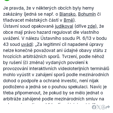
Je pravda, že v některých obcích byly herny
zakázány (jedná se např. o
Blansko
,
Bohumín
či
třiadvacet městských částí v
Brně
).
Ústavní soud opakovaně
judikoval
(dříve
zde
), že
obce mají právo hazard regulovat dle vlastního
uvážení. V nálezu Ústavního soudu Pl. 6/13 v bodu
43 soud
uvádí
: „
Za legitimní cíl napadené úpravy
nelze konečně považovat ani údajné obavy státu z
hrozících arbitrážních sporů. Tvrzení, podle něhož
by rušení (či změna) vydaných povolení k
provozování interaktivních videoloterijních terminálů
mohlo vyústit v zahájení sporů podle mezinárodních
dohod o podpoře a ochraně investic, není nijak
podloženo a jedná se o pouhou spekulaci. Navíc je
třeba připomenout, že pokud by se mělo jednat o
arbitráže zahájené podle mezinárodních smluv na
ochranu investic, mohli by řízení iniciovat toliko
zahraniční provozovatelé, což je však s ohledem na