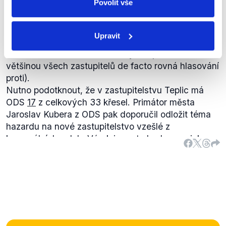
Povolit vše
neprojednával, jelikož většina zastupitelů se
rozhodla hlasovat proti tomuto jednání, případně se
část zastupitelů zdržela hlasování (což se v
Upravit
systému komunálního zastupitelstva, kde je
hlasovací kvórum tvořeno vždy nadpoloviční
většinou všech zastupitelů de facto rovná hlasování
proti).
Nutno podotknout, že v zastupitelstvu Teplic má
ODS
17
z celkových 33 křesel. Primátor města
Jaroslav Kubera z ODS pak doporučil odložit téma
hazardu na nové zastupitelstvo vzešlé z
komunálních voleb. Výrok je proto hodnocen jako
pravdivý.