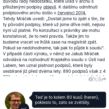
důvodu řady nedostatků, které úřad v archu s
svých práv
“.
přiloženými podpisy
objevil
. K dalšímu odmítnutí
Navzdory těmto proklamacím zástupců loterijního
podpisového archu došlo v
červenci 2014.
průmyslu není evidována žádná arbitráž vedená
Tehdy Mráček uvedl:
„Dostali jsme to zpět s tím, že
proti České republice v důsledku regulace hazardu.
ty původní podpisy, které už jsme dříve měli, nejsou
nyní už platné. Po konzultaci s právníky ale mohu
konstatovat, že to není pravda. Takže jim to
budeme vracet ve lhůtě zase na magistrát zpět.
Pokud se nedohodneme, tak pak to půjde k soudu".
V případě části výroku, v němž se Jakub Mráček
odvolává na rozhodnutí Krajského soudu v Ústí nad
Labem, ten uznal platnost podpisů, které byly
sesbírané již před dvěma lety. 890 podpisů však z 4
776 odevzdaných označil za neplatné. Iniciativě tak
ve výsledku chybělo, jak správně uvádí Jakub
Mráček, 188 podpisů k dosažení 4 074 potřebných
podpisů k vyvolání
referenda.
Teď je to kolem 80 kusů (heren),
pokleslo to, zato se zvětšily.
Vp!T