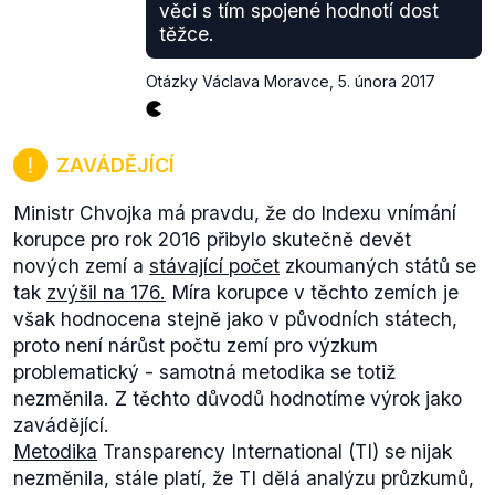
věci s tím spojené hodnotí dost
věcí typu ukrývání majetku mě příliš nenapadá, co
těžce.
by svěřenské fondy řešily z problémů, které nejdou
řešit jiným právním způsobem."
Stejně tak
Otázky Václava Moravce
,
5. února 2017
upozorňoval na chybějící evidenci svěřenských
fondů.
Je potřeba doplnit, že
novelou
občanského
ZAVÁDĚJÍCÍ
zákoníku, která konkrétně v částech o svěřenských
fondech nabude účinnosti k 1. lednu 2018, je
Ministr Chvojka má pravdu, že do
Indexu vnímání
stanovena povinnost evidovat svěřenské fondy
korupce
pro rok 2016 přibylo skutečně devět
založené po tomto datu. Fondy založené před tímto
nových zemí a
stávající počet
zkoumaných států se
datem musí o evidenci požádat do 1. července
tak
zvýšil na 176.
Míra korupce v těchto zemích je
2018, jinak zaniknou.
však hodnocena stejně jako v původních státech,
Jelikož Jan Chvojka popisuje skutečnosti pravdivě,
proto není nárůst počtu zemí pro výzkum
je tedy tento výrok na základě výše uvedeného
problematický - samotná metodika se totiž
odůvodnění hodnocen jako pravdivý.
nezměnila. Z těchto důvodů hodnotíme výrok jako
zavádějící.
Metodika
Transparency International (TI) se nijak
nezměnila, stále platí, že TI dělá analýzu průzkumů,