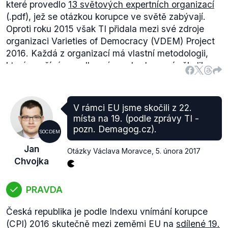
které provedlo
13 světových expertních organizací
(.pdf), jež se otázkou korupce ve světě zabývají.
Oproti roku 2015 však TI přidala mezi své zdroje
organizaci
Varieties of Democracy (VDEM) Project
2016
. Každá z organizací má vlastní metodologii,
která spočívá na odborném vyhodnocení několika
tematických otázek pro každou zemi, a to vlastními
experty a odborníky.
Transparency International pak sbírá všechna
V rámci EU jsme skočili z 22.
získaná data a na jejich základě vytvoří
Index
místa na 19. (podle zprávy TI -
vnímání korupce
(CPI)
, nicméně pouze u zemí,
pozn. Demagog.cz).
SOCDEM
kterými se
zabývaly alespoň tři
(.pdf) organizace.
Jan
Bodový index (rozpětí 0–100 bodů, kdy 0 je nejhorší
Otázky Václava Moravce
,
5. února 2017
Chvojka
hodnocení korupce) stále ukazuje absolutní skóre
země. ČR za rok 2016 získala skóre 49 a minulý rok
48 (maxima dosáhla v roce 2013 s 56 body).
PRAVDA
Lze tedy pouze sledovat, zda se změnilo relativní
Česká republika je podle Indexu vnímání korupce
postavení naší země na žebříčku v závislosti na
(CPI) 2016 skutečně mezi zeměmi EU na
sdílené 19.
tom, že přibylo devět nových zemí. Z nich nás