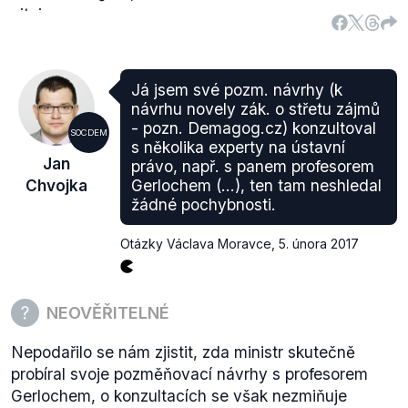
citujeme:
2. a 29. srpnem 2016.
„
Návrh na zrušení zákona nebo jeho jednotlivých
Z výše uvedeného odůvodnění vyplývá, že Jan
ustanovení (...) je oprávněn podat
Chvojka popisuje jak proběhnuté fáze procesu, tak
a) prezident republiky,
rozdílnost návrhů Andreje Babiše a vlády správně, a
Já jsem své pozm. návrhy (k
b) skupina nejméně 41 poslanců nebo skupina
stejně tak je tedy hodnocen i celý výrok.
návrhu novely zák. o střetu zájmů
nejméně 17 senátorů,
- pozn. Demagog.cz) konzultoval
SOCDEM
c) senát Ústavního soudu v souvislosti s
s několika experty na ústavní
Jan
právo, např. s panem profesorem
rozhodováním o ústavní stížnosti,
Chvojka
Gerlochem (...), ten tam neshledal
d) vláda (...)
“
Každý občan má pak právo na podání
žádné pochybnosti.
ústavní stížnosti. To ovšem může využít, vyčerpá-li
možnosti k domáhání se spravdlnosti u obecných
Otázky Václava Moravce
,
5. února 2017
soudů. Více o samotném průběhu řízení se dozvíte
přímo na webových
stránkách
Ústavního soudu.
NEOVĚŘITELNÉ
Nepodařilo se nám zjistit, zda ministr skutečně
probíral svoje pozměňovací návrhy s profesorem
Gerlochem, o konzultacích se však nezmiňuje