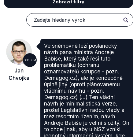
Zobrazit filtry
Ve sněmovně leží poslanecký
návrh pana ministra Andreje
Babiše, který také řeší tuto
SOCDEM
problematiku (ochranu
Jan
oznamovatelů korupce - pozn.
Chvojka
Demagog.cz), ale je koncepčně
úplně jiný (oproti plánovanému
vládnímu návrhu - pozn.
Demagog.cz) (...) Ten vládní
návrh je minimalistická verze,
prošel Legislativní radou vlády a
meziresortním řízením, návrh
Andreje Babiše je velmi složitý. On
to chce jinak, aby u NSZ vznikl
jednotný informační systém, kde