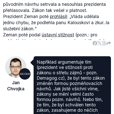
původním návrhu setrvala a nesouhlas prezidenta
přehlasovala. Zákon tak vešel v platnost.
Prezident Zeman poté
prohlásil
:
„Vláda udělala
jednu chybu, že podlehla panu Kalouskovi a zkur..la
služební zákon.“
Zeman poté podal
ústavní stížnost
(pozn.: pro
vyhledání je nutné v kolonce
„navrhovatel“
zadat
„prezident republiky“
a zvolit rozhodnutí Pl.ÚS 21/14)
k Ústavnímu soudu. Ten posoudil návrh prezidenta
na zrušení služebního zákona, popř. na zrušení
Například argumentuje tím
dvaceti jednotlivých ustanovení tohoto zákona.
(prezident ve stížnosti proti
Ústavní soud
nakonec vyhověl prezidentovi
zákonu o střetu zájmů - pozn.
SOCDEM
republiky pouze v návrhu na zrušení ustanovení,
Demagog.cz), že byl tento zákon
Jan
změněn formou pozměňovacích
které umožňuje vedoucím sedmi ústředních orgánů
Chvojka
návrhů. Jak jistě všichni víme,
státní správy oponovat vládě v jejím případném
zákony se mění velmi často
záměru snížit v rámci systematizace počet
formou pozm. návrhů. Nebo tím,
služebních míst nebo objem prostředků pro platy.
že tím, že byl schválen tento
Všechny ostatní návrhy byly zamítnuty.
zákon, zasahujeme do něčích