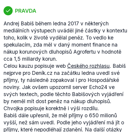
PRAVDA
Andrej Babiš během ledna 2017 v některých
mediálních výstupech uváděl jiné částky v kontextu
toho, kolik v životě vydělal peněz. To vedlo ke
spekulacím, zda měl v daný moment finance na
nákup korunových dluhopisů Agrofertu v hodnotě
cca 1,5 miliardy korun.
Celou kauzu popisuje web
Českého rozhlasu
. Babiš
nejprve pro Deník.cz na začátku ledna uvedl své
příjmy, ty následně zopakoval i pro Hospodářské
noviny. Jak ovšem upozornil server Echo24 ve
svých textech, podle těchto Babišových vyjádření
by neměl mít dost peněz na nákup dluhopisů.
Chvojka popisuje korektně i výši rozdílu.
Babiš dále upřesnil, že měl příjmy o 650 milionů
vyšší, než sám uvedl. Podle jeho vyjádření má jít o
příjmy, které nepodléhají zdanění. Na další otázky