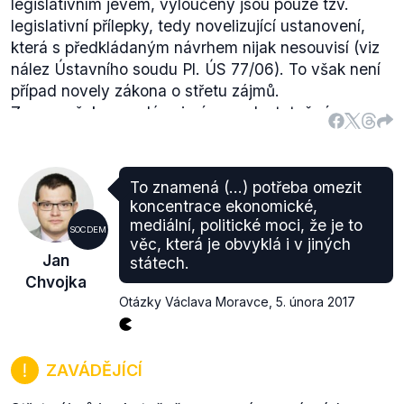
legislativním jevem, vyloučeny jsou pouze tzv.
legislativní přílepky, tedy novelizující ustanovení,
která s předkládaným návrhem nijak nesouvisí (viz
nález Ústavního soudu Pl. ÚS 77/06). To však není
případ novely zákona o střetu zájmů.
Zeman však napadá zejména nedostatečné
odůvodnění těchto pozměňovacích návrhů, což je
legitimní námitka. To je údajně
založeno na ničím
nepodložených domněnkách, postrádá jakékoli
To znamená (...) potřeba omezit
konkrétní argumenty a je zjevné, že při jejich
koncentrace ekonomické,
přijímání nebyla vzata v úvahu ta hlediska, která by
mediální, politické moci, že je to
SOCDEM
měla být v právním státě pro tvorbu a schvalování
věc, která je obvyklá i v jiných
Jan
státech.
každého zákona rozhodující.
Doplňme, že tento
Chvojka
výrok prezidenta sám o sobě nehodnotíme.
Otázky Václava Moravce
,
5. února 2017
V dalším bodě opravdu namítá zásah do svobody
jedince a jeho základních práv. Takováto námitka je
ovšem zcela legitimní a v ústavních stížnostech
ZAVÁDĚJÍCÍ
běžná, neboť každý zákon zpravidla práva jedince
omezuje. Stížnosti však vždy napadají neúměrnost