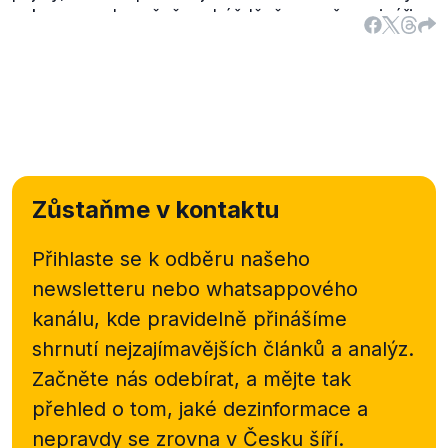
pak reagoval značně podrážděně a např. novináři z
pořadu
Reportéři ČT
jsou podle něj
„zkorumpovaná
pakáž“
. Toto označení si vysloužili tím, že se
ministra financí dotazovali na rozpor v jeho
prohlášeních.
Zůstaňme v kontaktu
Přihlaste se k odběru našeho
newsletteru nebo
whatsappového
kanálu, kde pravidelně přinášíme
shrnutí nejzajímavějších článků a analýz.
Začněte nás odebírat, a mějte tak
přehled o tom, jaké dezinformace a
nepravdy se zrovna v Česku šíří.