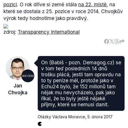
pozici
. O rok dříve si země stála
na 22. místě
, na
„předběhlo“
v hodnocení sedm. Oproti loňsku si
které se dostala z 25. pozice v roce 2014. Chvojkův
polepšila Kostarika, Kapverdy, Gruzie a Lotyšsko,
výrok tedy hodnotíme jako pravdivý.
které Českou republiku posunuly z 37. na sdílené 47.
místo.
zdroj:
Transparency International
On (Babiš - pozn. Demagog.cz) se
v tom teď posledních 14 dnů
zdroj:
Transparency International
trošku plácá, jestli tam opravdu na
Podle Chvojky je problematické v těchto nových
SOCDEM
to ty peníze měl, protože jako v
zemích hodnotit míru korupce. Pro všechny státy
Jan
Echu24 bylo, že 152 milionů tam
však platí stejná pravidla a jsou posuzovány
Chvojka
nějak mu nevycházelo, pak jako
stejným způsobem. Současně, jak již bylo zmíněno,
říkal, že to byly ještě nějaké
se do
Indexu
dostanou pouze země, u kterých
příjmy, které se nemusí danit.
posuzovaly korupci alespoň tři organizace, což
hovoří spíše proti komplikacím v posuzování. Výrok
Otázky Václava Moravce
,
5. února 2017
tedy hodnotíme jako zavádějící.