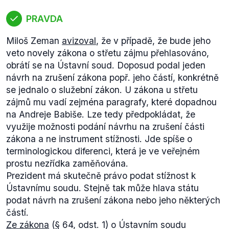
se vyžaduje souhlas úřadu práce. Pokud k právním
úkonům nedošlo v důsledku oznámení, dá k nim
PRAVDA
souhlas.
Miloš Zeman
avizoval
, že v případě, že bude jeho
Naopak
vládní návrh
(.docx) je opravdu koncepčně
veto novely zákona o střetu zájmu přehlasováno,
jiný a jednodušší. Nevytváří totiž nový zákon, pouze
obrátí se na Ústavní soud. Doposud podal jeden
do stávajících zákonů inkorporuje příslušná
návrh na zrušení zákona popř. jeho částí, konkrétně
ustanovení, která oznamovatele mají chránit. Vkládá
se jednalo o služební zákon. U zákona u střetu
tedy do již zmíněných zákonů o vojácích z povolání,
zájmů mu vadí zejména paragrafy, které dopadnou
státní službě nebo i do zákoníku práce zákazy
na Andreje Babiše. Lze tedy předpokládat, že
znevýhodňování či postihování zaměstnance, který
využije možnosti podání návrhu na zrušení části
protiprávní jednání oznámil. Na rozdíl od návrhu
zákona a ne instrument stížnosti. Jde spíše o
Andreje Babiše je pak ochrana poskytována
terminologickou diferenci, která je ve veřejném
automaticky a není tedy potřeba mít přiznaný status
prostu nezřídka zaměňována.
chráněného oznamovatele.
Prezident má skutečně právo podat stížnost k
Co se týká procesu přijímání tohoto zákona, vláda
Ústavnímu soudu. Stejně tak může hlava státu
na svém webu informovala, že Legislativní rada
podat návrh na zrušení zákona nebo jeho některých
vlády
schválila
návrh tohoto zákona. 31. ledna ho
částí.
pak měla
projednat
Protikorupční rada vlády. U
Ze zákona
(§ 64, odst. 1) o Ústavním soudu
meziresortního řízení byly
připomínky
zasílány mezi