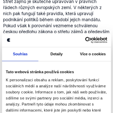
Střet zájmů je skutečně upravován v právních
či nevhodnost tohoto zásahu. Příkladně ve stížnosti
řádech různých evropských zemí. V některých z
na
služební zákon
(.pdf) šlo o namítané právo vlády
nich pak fungují také pravidla, která upravují
předložit k návrhu stanovisko. Tvrzený zásah do
podnikání politiků během období jejich mandátu.
práv je jednou z nezbytných
náležitostí
ústavní
Pokud však k porovnání vezmeme schválenou
stížnosti.
českou předlohu zákona o střetu zájmů a především
Chvojka tedy poněkud zavádí, když bagatelizuje
omezení členů vlády, jde v Evropě o poměrně
prezidentovy výtky k zákonu. Věcně sice správně
neobvyklý instrument. Výrok je z tohoto důvodu
vyjadřuje, v jakých bodech prezident se
hodnocen jako zavádějící. Dodejme ovšem, že v
zákonodárci nesouhlasí, nicméně nelze říci, že by
Souhlas
Detaily
Více o cookies
zemích s vysokou politickou kulturou pro řešení
argumentace byla tak triviální a bezpředmětná, jak
podobných otázek stačí nepsaná pravidla, proto
ministr naznačuje.
nemusí právní řády definovat střet zájmů tak
Tato webová stránka používá cookies
detailně a hluboce.
Zákon o střetu zájmů je v různých podobách
K personalizaci obsahu a reklam, poskytování funkcí
zaveden
v některých evropských zemích
. Příklady
sociálních médií a analýze naší návštěvnosti využíváme
uvádí
Institut pro politiku a veřejnost
. V Portugalsku
soubory cookie. Informace o tom, jak náš web používáte,
je nutné podávat prohlášení o soukromých zájmech
sdílíme se svými partnery pro sociální média, inzerci a
vzhledem k veřejným zakázkám, a to až tři roky
analýzy. Partneři tyto údaje mohou zkombinovat s
zpět. V Británii pak podobné prohlášení podávají
dalšími informacemi, které jste jim poskytli nebo které