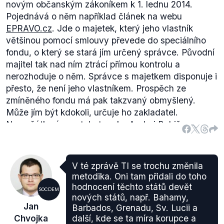
novým občanským zákoníkem k 1. lednu 2014.
premiérského křesla kvůli vlastnictví médií. V roce
Pojednává o něm například článek na webu
2001 přislíbil, že svůj konflikt zájmů vyřeší. V roce
EPRAVO.cz
. Jde o majetek, který jeho vlastník
2004 pak parlament schválil zákon o střetu zájmů,
většinou pomocí smlouvy převede do speciálního
podle kterého je v tomto střetu politik, který vlastní
fondu, o který se stará jím určený správce. Původní
mediální podnik a zároveň je v jeho čele. Tomuto
majitel tak nad ním ztrácí přímou kontrolu a
zákonu se ale Berlusconi vyhnul.
nerozhoduje o něm. Správce s majetkem disponuje i
Vlastnictví médií
je regulováno v řadě evropských
přesto, že není jeho vlastníkem. Prospěch ze
zemí. Ve Velké Británii, Německu a Rakousku není
zmíněného fondu má pak takzvaný obmyšlený.
možné, aby politické strany získaly licenci na
Může jím být kdokoli, určuje ho zakladatel.
provozování celoplošného rozhlasového nebo
Na začátku února tohoto roku Andrej Babiš
televizního vysílání.
skutečně
převedl
své firmy Agrofert a SynBiol do
Podle
mediálního odborníka
Václava Štětky je v
svěřenských fondů. Tento krok podnikl kvůli tomu,
Evropské unii unikátní, pokud zákon přímo zakazuje
aby vyhověl zákonu o střetu zájmů.
V té zprávě TI se trochu změnila
členům vlády vlastnit média. Podobný zákon platí
To, že Robert Pelikán o svěřenských fondech
metodika. Oni tam přidali do toho
pouze v Řecku s tím rozdílem, že se vztahuje na
nemluvil příliš kladně, můžeme zjistit například z
hodnocení těchto států devět
poslance a europoslance.
SOCDEM
rozhovoru
z roku 2014 na webu ministerstva financí,
nových států, např. Bahamy,
Jan
Barbados, Grenadu, Sv. Lucii a
v době, kdy se stal novým šéfem legislativního
Chvojka
další, kde se ta míra korupce a
odboru tohoto ministerstva. V něm zmiňuje: „
Kromě