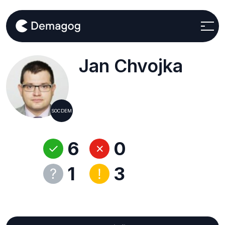
Jan Chvojka
SOCDEM
6
0
1
3