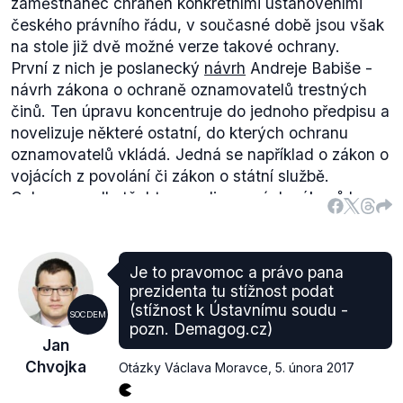
zaměstnanec chráněn konkrétními ustanoveními
českého právního řádu, v současné době jsou však
na stole již dvě možné verze takové ochrany.
První z nich je poslanecký
návrh
Andreje Babiše -
návrh zákona o ochraně oznamovatelů trestných
činů. Ten úpravu koncentruje do jednoho předpisu a
novelizuje některé ostatní, do kterých ochranu
oznamovatelů vkládá. Jedná se například o zákon o
vojácích z povolání či zákon o státní službě.
Ochrana podle těchto novelizovaných zákonů by
pak příslušela pouze těm osobám, které by byly
rozhodnutím příslušného státního zástupce
označeny jako chránění oznamovatelé.
Je to pravomoc a právo pana
Podle
§ 3
(.pdf, str. 2) tohoto návrhu by opravdu měl
prezidenta tu stížnost podat
u Nejvyššího státního zastupitelství vzniknout
(stížnost k Ústavnímu soudu -
SOCDEM
informační systém, jehož prostřednictvím by
pozn. Demagog.cz)
Jan
oznamovatel podával trestní oznámení. § 6 (str. 3)
Chvojka
Otázky Václava Moravce
,
5. února 2017
poté stanovuje, že zvláštní zákon stanoví, ke kterým
právním úkonům zaměstnavatele vůči oznamovateli