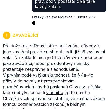
práv, což v podstatě dělá také
každý zákon.
Otázky Václava Moravce
,
5. února 2017
ZAVÁDĚJÍCÍ
Přestože text stížnosti stále
není znám
, důvody k
jeho zavržení prezident
shrnul
(.pdf) již při vyslovení
veta. Na základě nich je Chvojkův výrok hodnocen
jako zavádějící, neboť prezidentovy námitky
prezentuje nesprávně a zjednodušeně.
V prvním bodě vytýká skutečnost, že § 4a-4c
přibyly do novely až prostřednictvím
pozměňovacích návrhů
poslanců Chvojky a Plíška,
které nebyly součástí
vládního
(.pdf) návrhu.
Chvojka však správně konstatuje, že změna zákona
formou pozměňovacích zákonů je běžným