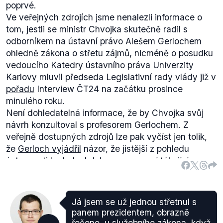
poprvé.
Ve veřejných zdrojích jsme nenalezli informace o
tom, jestli se ministr Chvojka skutečně radil s
odborníkem na ústavní právo Alešem Gerlochem
ohledně zákona o střetu zájmů, nicméně o posudku
vedoucího Katedry ústavního práva Univerzity
Karlovy mluvil předseda Legislativní rady vlády již v
pořadu
Interview ČT24 na začátku prosince
minulého roku.
Není dohledatelná informace, že by Chvojka svůj
návrh konzultoval s profesorem Gerlochem. Z
veřejně dostupných zdrojů lze pak vyčíst jen tolik,
že
Gerloch vyjádřil
názor, že jistější z pohledu
ústavnosti by bylo, kdyby se omezení týkající se
vlastnictví médií vztáhla až na nově jmenované
členy vlády. Z důvodu nedostatku informací o
konzultacích mezi předkladatelem a profesorem
Já jsem se už jednou střetnul s
Gerlochem, jakož i jeho názoru na danou
panem prezidentem, obrazně
problematiku, je výrok označen za neověřitelný.
řečeno, u služebního zákona, když