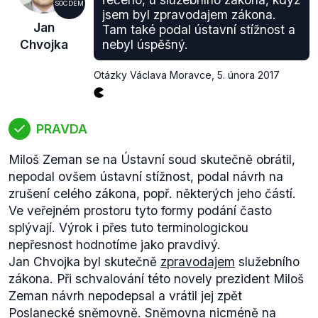
SOCDEM
jsem byl zpravodajem zákona.
Jan
Tam také podal ústavní stížnost a
Chvojka
nebyl úspěšný.
Otázky Václava Moravce
,
5. února 2017
PRAVDA
Miloš Zeman se na Ústavní soud skutečně obrátil,
nepodal ovšem ústavní stížnost, podal návrh na
zrušení celého zákona, popř. některých jeho částí.
Ve veřejném prostoru tyto formy podání často
splývají. Výrok i přes tuto terminologickou
nepřesnost hodnotíme jako pravdivý.
Jan Chvojka byl skutečně
zpravodajem
služebního
zákona. Při schvalování této novely prezident Miloš
Zeman návrh nepodepsal a vrátil jej zpět
Poslanecké sněmovně. Sněmovna nicméně na