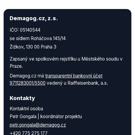
Demagog.cz, z.s.
IČO: 05140544
se sídlem Roháčova 145/14
Žižkov, 130 00 Praha 3
Zapsaný ve spolkovém rejstříku u Městského soudu v
Praze.
Demagog.cz má
transparentní bankovní účet
9711283001/5500
vedený u Raiffeisenbank, a.s.
Kontakty
Kontaktní osoba
Petr Gongala | koordinátor projektu
petr.gongala@demagog.cz
+420 775 275 177