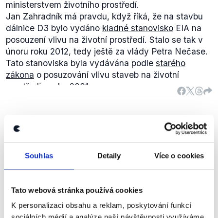
ministerstvem životního prostředí.
Jan Zahradník má pravdu, když říká, že na stavbu
dálnice D3 bylo vydáno
kladné stanovisko
EIA na
posouzení vlivu na životní prostředí. Stalo se tak v
únoru roku 2012, tedy ještě za vlády Petra Nečase.
Tato stanoviska byla vydávána podle
starého
zákona
o posuzování vlivu staveb na životní
prostředí z roku 2001.
Evropská komise však odmítla na začátku roku 2016
uznávat
stanoviska EIA udělená podle zákona
vzniklého před vstupem České republiky do EU, a to
Mezi podnikateli je přebytek
na základě formálního upozornění z dubna roku
kapitálu, v bankách je nulový úrok
2013 o zahájení řízení vůči České republice kvůli
v podstatě, nic z toho nemají.
ODS
Souhlas
Detaily
Více o cookies
nesprávné transpozici
směrnice EIA. To se dotýkalo
Jan
64 staveb, u kterých by se tedy celé řízení muselo
Debata ČT ke krajským volbám
,
27. září 2016
Zahradník
opakovat, což by znamenalo výrazné zdržení.
Tato webová stránka používá cookies
Na základě této výzvy připravilo ministerstvo
životního prostředí
novelu zákona
, která vyšla z
PRAVDA
K personalizaci obsahu a reklam, poskytování funkcí
vlády
Bohuslava Sobotky a nabyla účinnost 1.
sociálních médií a analýze naší návštěvnosti využíváme