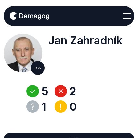
Jan Zahradník
ODS
5
2
1
0