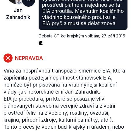
ODS
prostředí platné a najednou se ta
Jan
EIA zhroutila. Mávnutím koaličního
Zahradník
vládního kouzelného proutku je
EIA pryč a musí se dělat znova.
Debata ČT ke krajským volbám
,
27. září 2016
NEPRAVDA
Vina za nesprávnou transpozici směrnice EIA, která
zapříčinila pozdější neplatnost stanovisek EIA,
nemůže být připisována na vrub nynější koaliční
vlády, jak nekorektně činí Jan Zahradník.
EIA je procedura, při které se posuzuje vliv
plánovaných staveb na veřejné zdraví a životní
prostředí (vliv na živočichy, rostliny, ovzduší,
krajinu, přírodní zdroje, kulturní památky, atd.).
Tento proces je veden buď krajským úřadem, nebo