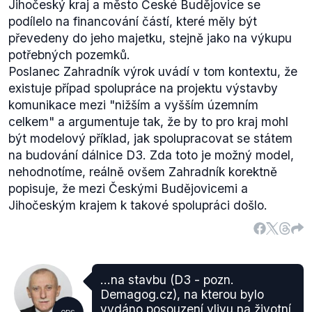
Jihočeský kraj a město České Budějovice se
podílelo na financování částí, které měly být
převedeny do jeho majetku, stejně jako na výkupu
potřebných pozemků.
Poslanec Zahradník výrok uvádí v tom kontextu, že
existuje případ spolupráce na projektu výstavby
komunikace mezi "nižším a vyšším územním
celkem" a argumentuje tak, že by to pro kraj mohl
být modelový příklad, jak spolupracovat se státem
na budování dálnice D3. Zda toto je možný model,
nehodnotíme, reálně ovšem Zahradník korektně
popisuje, že mezi Českými Budějovicemi a
Jihočeským krajem k takové spolupráci došlo.
...na stavbu (D3 - pozn.
Demagog.cz), na kterou bylo
vydáno posouzení vlivu na životní