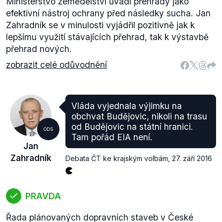
Ministerstvo zemědělství uvádí přehrady jako
efektivní nástroj ochrany před následky sucha. Jan
Zahradník se v minulosti vyjádřil pozitivně jak k
lepšímu využití stávajících přehrad, tak k výstavbě
přehrad nových.
zobrazit celé odůvodnění
Vláda vyjednala výjimku na
obchvat Budějovic, nikoli na trasu
od Budějovic na státní hranici.
ODS
Tam pořád EIA není.
Jan
Zahradník
Debata ČT ke krajským volbám
,
27. září 2016
PRAVDA
Řada plánovaných dopravních staveb v České