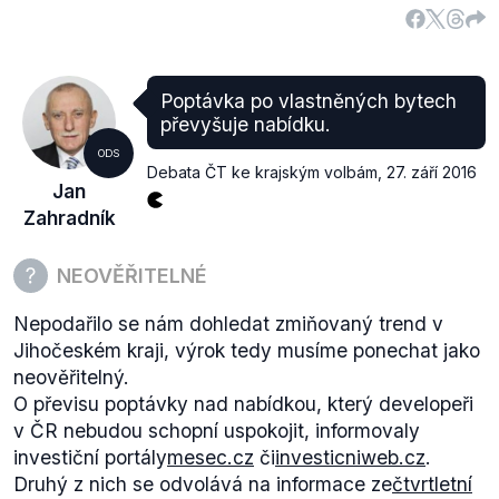
osočovat vládu Bohuslava Sobotky, která problém
zdědila.
Ani vláda Petra Nečase, za které se stanoviska
podle starého zákona vydávala, nezrušila EIA. Jak
Poptávka po vlastněných bytech
bylo uvedeno, stanoviska zrušena nebyla, Evropská
převyšuje nabídku.
komise pouze některá odmítla uznat.
ODS
Debata ČT ke krajským volbám
,
27. září 2016
Jan
Zahradník
NEOVĚŘITELNÉ
Nepodařilo se nám dohledat zmiňovaný trend v
Jihočeském kraji, výrok tedy musíme ponechat jako
neověřitelný.
O převisu poptávky nad nabídkou, který developeři
v ČR nebudou schopní uspokojit, informovaly
investiční portály
mesec.cz
či
investicniweb.cz
.
Druhý z nich se odvolává na informace ze
čtvrtletní