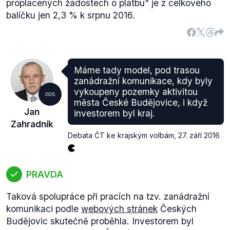
proplacených žádostech o platbu" je z celkového
balíčku jen 2,3 % k srpnu 2016.
Máme tady model, pod trasou
zanádražní komunikace, kdy byly
vykoupeny pozemky aktivitou
ODS
města České Budějovice, i když
Jan
investorem byl kraj.
Zahradník
Debata ČT ke krajským volbám
,
27. září 2016
PRAVDA
Taková spolupráce při pracích na tzv. zanádražní
komunikaci podle
webových stránek
Českých
Budějovic skutečně proběhla. Investorem byl