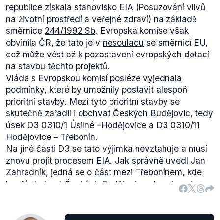
republice získala stanovisko EIA (Posuzování vlivů
na životní prostředí a veřejné zdraví) na základě
směrnice
244/1992 Sb
. Evropská komise však
obvinila ČR, že tato je v
nesouladu
se směrnicí EU,
což může vést až k pozastavení evropských dotací
na stavbu těchto projektů.
Vláda s Evropskou komisí posléze
vyjednala
podmínky, které by umožnily postavit alespoň
prioritní stavby. Mezi tyto prioritní stavby se
skutečně zařadil i
obchvat
Českých Budějovic, tedy
úsek D3 0310/1 Úsilné –Hodějovice a D3 0310/11
Hodějovice – Třebonín.
Na jiné části D3 se tato výjimka nevztahuje a musí
znovu projít procesem EIA. Jak správně uvedl Jan
Zahradník, jedná se o
část
mezi Třebonínem, kde
končí obchvat Českých Budějovic, a hranicemi s
Rakouskem.