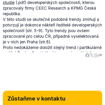
studie
(.pdf) developerských společností, kterou
zpracovaly firmy CEEC Research a KPMG Česká
republika.
V této studii se skutečně podobné trendy zmiňují a
potvrzují je dokonce někteří ředitelé developerských
společností (str. 5-9). Tyto trendy jsou ovšem
zpracované pro celou ČR, případně vyselektovaná
je v nich jen Praha (str.8).
Proto nedokážeme doložit stejný trend i partikulárně
na jižní Čechy. O vyjádření jsme proto požádali
několik developerských společností v jižních
Čechách a jejich vyjádření k výroku doplníme.
Zůstaňme v kontaktu