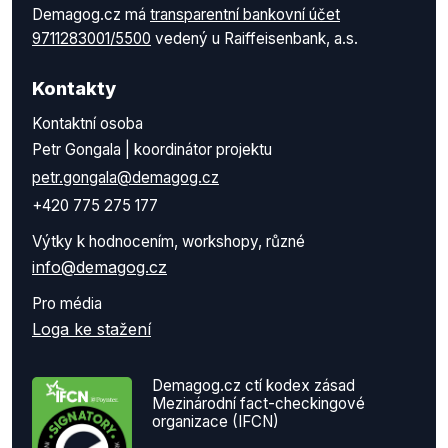
Demagog.cz má
transparentní bankovní účet
9711283001/5500
vedený u Raiffeisenbank, a.s.
Kontakty
Kontaktní osoba
Petr Gongala | koordinátor projektu
petr.gongala@demagog.cz
+420 775 275 177
Výtky k hodnocením, workshopy, různé
info@demagog.cz
Pro média
Loga ke stažení
Demagog.cz ctí kodex zásad
Mezinárodní fact-checkingové
organizace (IFCN)