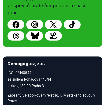
příspěvků přátelům podpoříte naši
práci.
Demagog.cz, z.s.
IČO: 05140544
se sídlem Roháčova 145/14
Žižkov, 130 00 Praha 3
Zapsaný ve spolkovém rejstříku u Městského soudu v
Praze.