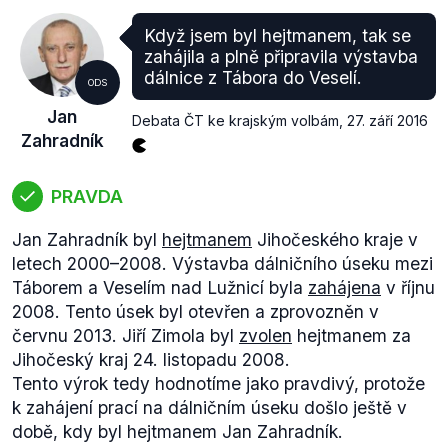
ale hrají roli vyšší rizikovost a nutnost finanční
ministerstvu připravit zákon pořádně, tak aby
gramotnosti investora.
neškodil českému hospodářství. Dovoluji si proto
Když jsem byl hejtmanem, tak se
navrhnout, abychom tento zákon v prvním čtení
zahájila a plně připravila výstavba
zamítli.
“
dálnice z Tábora do Veselí.
ODS
Vláda Bohuslava Sobotky v červnu tohoto roku
Jan
navrhla
novelu zákona
, která by nařízením vlády
Debata ČT ke krajským volbám
,
27. září 2016
Zahradník
zařadila prioritní stavby na seznam výjimek, jež by
mohly novým řízením EIA projít rychleji nebo v
průběhu prací. Ta byla
schválena
a v účinnost
PRAVDA
vstoupila 5. srpna 2016.
Jan Zahradník byl
hejtmanem
Jihočeského kraje v
Seznam těchto staveb byl vládou
schválen
25.
letech 2000–2008. Výstavba dálničního úseku mezi
srpna 2016 a z úseků dálnice D3 obsahuje pouze
Táborem a Veselím nad Lužnicí byla
zahájena
v říjnu
obchvat Českých Budějovic. U zbylých
tří úseků
,
2008. Tento úsek byl otevřen a zprovozněn v
které v tomto seznamu nefigurují a zároveň mají
červnu 2013. Jiří Zimola byl
zvolen
hejtmanem za
stanovisko EIA podle starého zákona, bude muset
Jihočeský kraj 24. listopadu 2008.
proběhnout nové řízení.
Tento výrok tedy hodnotíme jako pravdivý, protože
Výrok je hodnocen jako nepravdivý, jelikož
k zahájení prací na dálničním úseku došlo ještě v
stanoviska EIA se musí opakovat pouze u některých
době, kdy byl hejtmanem Jan Zahradník.
staveb a zároveň není možno z tohoto problému