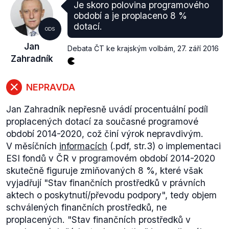
Je skoro polovina programového
období a je proplaceno 8 %
dotací.
ODS
Jan
Debata ČT ke krajským volbám
,
27. září 2016
Zahradník
NEPRAVDA
Jan Zahradník nepřesně uvádí procentuální podíl
proplacených dotací za současné programové
období 2014-2020, což činí výrok nepravdivým.
V měsíčních
informacích
(.pdf, str.3) o implementaci
ESI fondů v ČR v programovém období 2014-2020
skutečně figuruje zmiňovaných 8 %, které však
vyjadřují "Stav finančních prostředků v právních
aktech o poskytnutí/převodu podpory", tedy objem
schválených finančních prostředků, ne
proplacených. "Stav finančních prostředků v