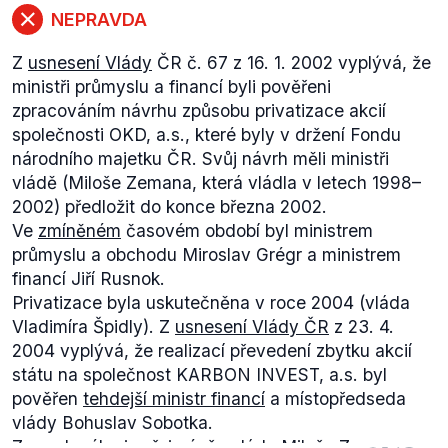
anonymně, policie má i tak povinnost se jimi
NEPRAVDA
zabývat. Pokud se k němu autor sám nepřihlásí,
Z
usnesení Vlády
ČR č. 67 z 16. 1. 2002 vyplývá, že
není možné zjistit, kdo jej podal, a analyzovat jeho
ministři průmyslu a financí byli pověřeni
pohnutky. Orgány činné v trestním řízení také
zpracováním návrhu způsobu privatizace akcií
mohou zahájit činnost z vlastní iniciativy. V tomto
společnosti OKD, a.s., které byly v držení Fondu
případě není autor oznámení znám.
národního majetku ČR. Svůj návrh měli ministři
Čunek tak líčí celou záležitost správně, nicméně
vládě (Miloše Zemana, která vládla v letech 1998–
nelze dokázat souvislost mezi jeho oblíbeností a
2002) předložit do konce března 2002.
následným obviněním z korupce.
Ve
zmíněném
časovém období byl ministrem
průmyslu a obchodu Miroslav Grégr a ministrem
financí Jiří Rusnok.
Privatizace byla uskutečněna v roce 2004 (vláda
Vladimíra Špidly). Z
usnesení Vlády ČR
z 23. 4.
2004 vyplývá, že realizací převedení zbytku akcií
státu na společnost KARBON INVEST, a.s. byl
pověřen
tehdejší ministr financí
a místopředseda
vlády Bohuslav Sobotka.
Z uvedeného je zřejmé, že vládu Miloše Zemana