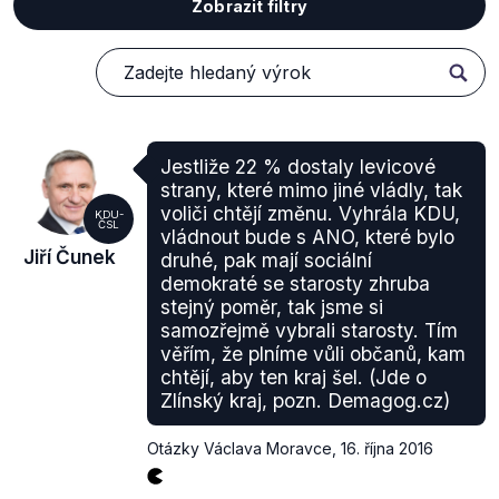
Zobrazit filtry
Jestliže 22 % dostaly levicové
strany, které mimo jiné vládly, tak
voliči chtějí změnu. Vyhrála KDU,
KDU-
ČSL
vládnout bude s ANO, které bylo
Jiří Čunek
druhé, pak mají sociální
demokraté se starosty zhruba
stejný poměr, tak jsme si
samozřejmě vybrali starosty. Tím
věřím, že plníme vůli občanů, kam
chtějí, aby ten kraj šel. (Jde o
Zlínský kraj, pozn. Demagog.cz)
Otázky Václava Moravce
,
16. října 2016