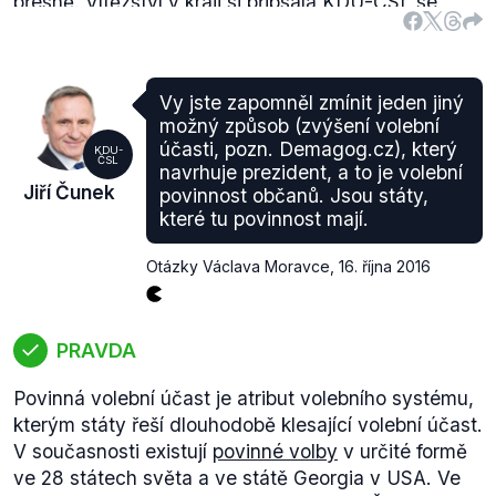
přesně. Vítězství v kraji si připsala KDU-ČSL se
ziskem 22,97 %, druhé ANO oslovilo 15,68 % voličů
a STAN získal 11,62 %. To je skutečně zisk
srovnatelný s výsledkem sociálních demokratů (co
Vy jste zapomněl zmínit jeden jiný
do počtu mandátů získaly oba subjekty shodně po 6
možný způsob (zvýšení volební
zastupitelích).
účasti, pozn. Demagog.cz), který
KDU-
Nově má v kraji
vládnout koalice
KDU-ČSL, ANO,
ČSL
navrhuje prezident, a to je volební
STAN a ODS. Jde o dva nejsilnější subjekty voleb
Jiří Čunek
povinnost občanů. Jsou státy,
doplněné stranami, které v kraji posledním období
které tu povinnost mají.
nevládly.
Otázky Václava Moravce
,
16. října 2016
PRAVDA
Povinná volební účast je atribut volebního systému,
kterým státy řeší dlouhodobě klesající volební účast.
V současnosti existují
povinné volby
v určité formě
ve 28 státech světa a ve státě Georgia v USA. Ve