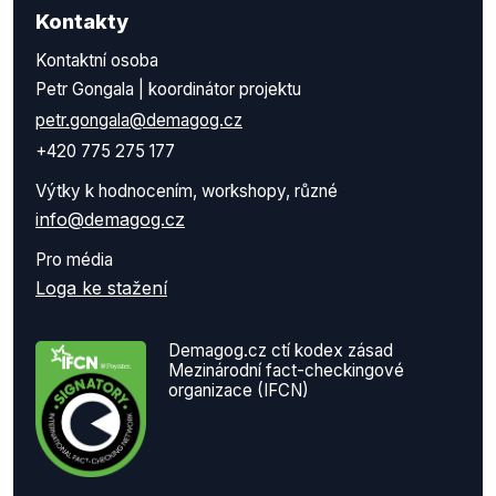
Kontakty
Kontaktní osoba
Petr Gongala | koordinátor projektu
petr.gongala@demagog.cz
+420 775 275 177
Výtky k hodnocením, workshopy, různé
info@demagog.cz
Pro média
Loga ke stažení
Demagog.cz ctí kodex zásad
Mezinárodní fact-checkingové
organizace (IFCN)