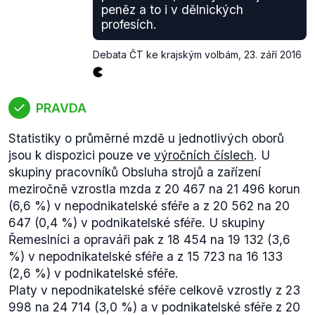
peněz a to i v dělnických
volební komisí."
profesích.
Pokud tedy vezmeme nejrychlejší možné svolání
krajského zastupitelstva, je třeba počítat s
Debata ČT ke krajským volbám
,
23. září 2016
desetidenní lhůtou pro podání návrhu na stížnost
voleb. Státní volební komise
oficiálně sdělila
výsledky voleb 10. října. Tedy do 20. října běží lhůta
PRAVDA
pro podání stížnosti.
Od tohoto dne je stávající hejtman Mišák povinen
Statistiky o průměrné mzdě u jednotlivých oborů
svolat schůzi zastupitelstva do 15 dnů. Podle
jsou k dispozici pouze ve
výročních číslech
. U
zákona o krajích
(§ 42 odst. 1) je ovšem třeba, aby o
skupiny pracovníků Obsluha strojů a zařízení
schůzi bylo předem informováno na úřední desce,
meziročně vzrostla mzda z 20 467 na 21 496 korun
občané musí mít nejméně 10 dní na seznámení se s
(6,6 %) v nepodnikatelské sféře a z 20 562 na 20
termínem a programem schůzky. Tedy jako nejbližší
647 (0,4 %) v podnikatelské sféře. U skupiny
možný termín pak vychází první pracovní den -
Řemeslníci a opraváři pak z 18 454 na 19 132 (3,6
pondělí 31. října, respektive středa 2. listopadu,
%) v nepodnikatelské sféře a z 15 723 na 16 133
vezmeme-li v potaz, že zasedání krajské rady
(2,6 %) v podnikatelské sféře.
probíhají ve středy. V každém případě půjde o první
Platy v nepodnikatelské sféře celkově vzrostly z 23
listopadový týden - tedy o interval pondělí 31. října
998 na 24 714 (3,0 %) a v podnikatelské sféře z 20