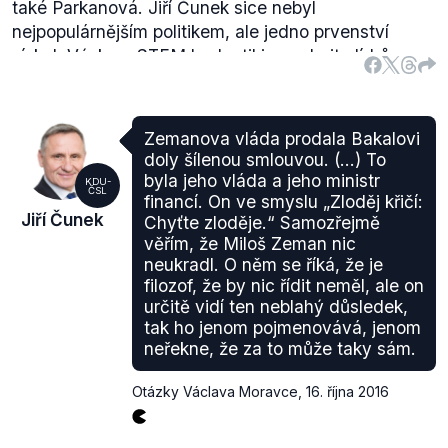
také Parkanová. Jiří Čunek sice nebyl
nejpopulárnějším politikem, ale jedno prvenství
získal. Výzkum STEM hodnotil i popularitu lídrů
politických stran, ve kterém byl Jiří Čunek na prvním
místě.
Již v lednu 2007 také odstartovala kauza týkající se
Zemanova vláda prodala Bakalovi
obvinění Jiřího Čunka z korupce. Čunek byl
obviněn
doly šílenou smlouvou. (…) To
(.pdf, str. 1) z převzetí půlmilionového úplatku od
byla jeho vláda a jeho ministr
KDU-
ČSL
realitní společnosti H&B Real, ke kterému mělo dojít
financí. On ve smyslu „Zloděj křičí:
Jiří Čunek
Chyťte zloděje.“ Samozřejmě
v únoru 2001. Policie předtím musela
požádat
Senát
věřím, že Miloš Zeman nic
o vydání Čunka k trestnímu stíhání a ten dne 7.
neukradl. O něm se říká, že je
února 2007 zareagoval na tuto žádost
kladně
.
filozof, že by nic řídit neměl, ale on
Klíčovou svědkyní celé
kauzy
byla Čunkova bývalá
určitě vidí ten neblahý důsledek,
sekretářka Marcela Urbanová, která proti Čunkovi
tak ho jenom pojmenovává, jenom
vypovídala. V listopadu 2007 bylo trestní stíhání
neřekne, že za to může taky sám.
zastaveno
(.pdf, str. 31). Státní zástupce došel k
závěru, že Čunek nepřevzal finanční prostředky tak,
Otázky Václava Moravce
,
16. října 2016
jak to vylíčila Urbanová.
Trestní oznámení nicméně mohou být podána