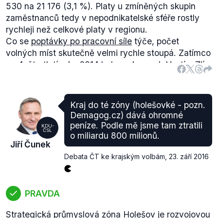
až pátek 4. listopadu.
530 na 21 176 (3,1 %). Platy u zmíněných skupin
zaměstnanců tedy v nepodnikatelské sféře rostly
rychleji než celkové platy v regionu.
Co se
poptávky po pracovní síle
týče, počet
volných míst skutečně velmi rychle stoupá. Zatímco
ve 4. čtvrtletí roku 2014 bylo v okresech Vsetín, Zlín,
Kroměříž a Uherské Hradiště dohromady 2749
volných míst, ve 2. čtvrtletí roku 2016 (zatím
poslední dostupné údaje) to bylo už 8154 míst.
Kraj do té zóny (holešovké - pozn.
Největší nárůst volných míst byl u skupiny
Demagog.cz) dává ohromné
Řemeslníci a opraváři (ze 722 na 2174) a u skupiny
peníze. Podle mě jsme tam ztratili
KDU-
ČSL
Obsluha strojů a zařízení (z 519 na 1684).
o miliardu 800 milionů.
Jiří Čunek
Statistiky tedy potvrzují slova Jiřího Čunka - výrok
Debata ČT ke krajským volbám
,
23. září 2016
proto hodnotíme jako pravdivý.
PRAVDA
Strategická průmyslová zóna
Holešov
je rozvojovou