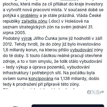
plochou, která měla za cíl přilákat do kraje investory
a vytvořit nová pracovní místa. V současné době se
potýká s
problémy
a je stále prázdná. Vláda České
republiky
zařadila zónu
(.doc) v Holešově na
seznam strategických zón na svém jednání 31.
srpna 2005.
Podobný
výrok
Jiřího Čunka jsme již hodnotili v září
2012. Tehdy tvrdil, že do zóny již bylo investováno
1,6 miliardy korun, na kterou přišlo
vybudování
zóny
do té doby. S touto částkou reálně pracují otevřené
zdroje, a to v tom smyslu, že tolik stálo vybudování
- tedy výkup a úprava pozemků, vybudování
infrastruktury i potřebných sítí. Na počátku byla
ovšem suma
koncipována
na 1,138 miliardy, došlo
tedy k prodražení při přípravě této zóny.
Příprava zóny jako takové byla ukončena v roce
2009 s tím, že ve finále
tato stála
zhruba 1 a půl
miliardy. Od roku 2010 pak stoupající náklady