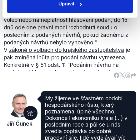
Upravit
hlasování tak, aby se konalo do 15 dnů ode dne
uplynutí této lhůty, a jestliže byl návrh na neplatnost
voleb nebo na neplatnost hlasování podán, do 15
dnů ode dne právní moci rozhodnutí soudu o
posledním z podaných návrhů, pokud žádnému z
podaných návrhů nebylo vyhověno
."
V
zákoně o volbách do krajského zastupitelstva
je
pak zmíněná lhůta pro podání návrhu vymezena.
Konkrétně v § 51 odst. 1:
"Podáním návrhu na
neplatnost hlasování, neplatnost voleb nebo
neplatnost volby kandidáta se může domáhat
ochrany soudu každý občan zapsaný do seznamu
voličů ve volebním okrsku, kde byl člen
My žijeme ve šťastném období
zastupitelstva kraje volen, jakož i každá politická
hospodářského růstu, který
strana, politické hnutí nebo koalice, jejíž kandidátní
poznamenal úplně všechno.
KDU-
ČSL
listina byla zaregistrována pro volby do tohoto
Dokonce i ekonomiku kraje (...) v
Jiří Čunek
posledním roce a půl se u nás
zastupitelstva, (dále jen "navrhovatel"). Návrh je
zvedla poptávka po dobré
třeba podat nejpozději do 10 dnů po vyhlášení
pracovní síle, lidé vydělávají víc
výsledků voleb do zastupitelstev krajů Státní