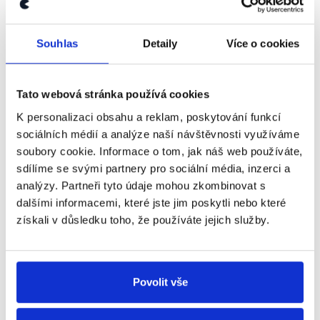
4,1 miliardy Kč. Skutečná hodnota však činila
nejméně 9,8 miliardy Kč.
Kauzu dlouhodobě sledují a mapují také
Souhlas
Detaily
Více o cookies
investigativní
Reportéři ČT
. V jejich reportážích lze
To zasedání zastupitelstva může
vidět také další specifika kauzy, např. problematiku
být nejdřív v prvním týdnu v
bytů RPG.
listopadu.
Tato webová stránka používá cookies
KDU-
ČSL
K personalizaci obsahu a reklam, poskytování funkcí
Jiří Čunek
Otázky Václava Moravce
,
16. října 2016
sociálních médií a analýze naší návštěvnosti využíváme
soubory cookie. Informace o tom, jak náš web používáte,
sdílíme se svými partnery pro sociální média, inzerci a
PRAVDA
analýzy. Partneři tyto údaje mohou zkombinovat s
dalšími informacemi, které jste jim poskytli nebo které
Na základě platné legislativy bude ustavující
získali v důsledku toho, že používáte jejich služby.
zastupitelstvo kraje svoláno v týdnu 31. října-4.
listopadu.
Zákon o krajích
v § 39 odst. 1 k uvádí: "
Ustavující
zasedání nově zvoleného zastupitelstva svolává
Povolit vše
dosavadní hejtman po uplynutí lhůty pro podání
návrhu soudu na neplatnost voleb nebo neplatnost