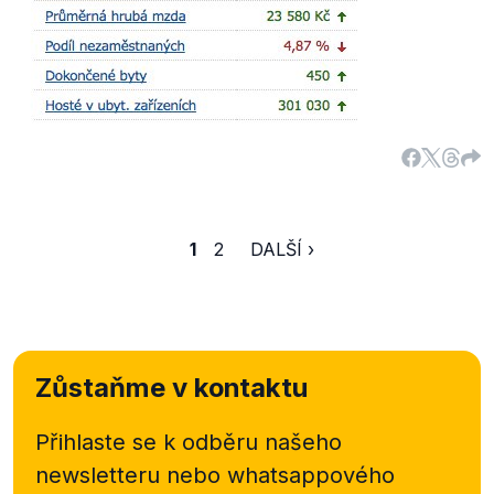
2.3, str. 172007-92 914,87
.pdf
, str. 212006-392
322,84
.pdf
, str. 312005-280 200
.pdf
, str.
42Celkem49 121,93+
Zdroj dat v tabulce:
Závěrečné účty
Zlínského kraje.
1
2
DALŠÍ ›
Zůstaňme v kontaktu
Přihlaste se k odběru našeho
newsletteru nebo
whatsappového