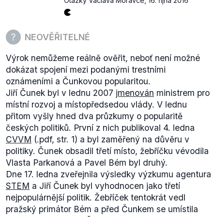
Otázky Václava Moravce
,
16. října 2016
vetován
z důvodu
, že fakticky takto souběh funkcí
vylučuje. V roce 2014
proklamovala
skupina 4
hejtmanů ČSSD záměr střet funkcí hejtmana a
NEOVĚŘITELNÉ
senátora přímo vyloučit, podporu našli i u předsedy
vlády, nicméně avizované
komplexní řešení
v tomto
Výrok nemůžeme reálně ověřit, neboť není možné
směru patrně nepadlo na úrodnou půdu. V
dokázat spojení mezi podanými trestními
současném volebním období
projednává
oznámeními a Čunkovou popularitou.
Poslanecká sněmovna pouze klouzavý mandát
Jiří Čunek byl v lednu 2007
jmenován
ministrem pro
poslanců, což se nicméně konfliktu hejtman-
místní rozvoj a místopředsedou vlády. V lednu
poslanec netýká.
přitom vyšly hned dva průzkumy o popularitě
Dodáváme, že v tomto volebním období je zároveň
českých politiků. První z nich publikoval 4. ledna
senátorem i hejtmanem pouze
Lubomír Franc
CVVM
(.pdf, str. 1) a byl zaměřený na důvěru v
(královehradecký hejtman a senátor za obvod
politiky. Čunek obsadil třetí místo, žebříčku vévodila
Náchod). Jiřímu Čunkovi však dáváme zapravdu,
Vlasta Parkanová a Pavel Bém byl druhý.
neboť zákon souběh nevylučuje, ačkoli se objevují
Dne 17. ledna zveřejnila výsledky výzkumu agentura
návrhy na změnu příslušných zákonů.
STEM
a Jiří Čunek byl vyhodnocen jako třetí
nejpopulárnější politik. Žebříček tentokrát vedl
pražský primátor Bém a před Čunkem se umístila