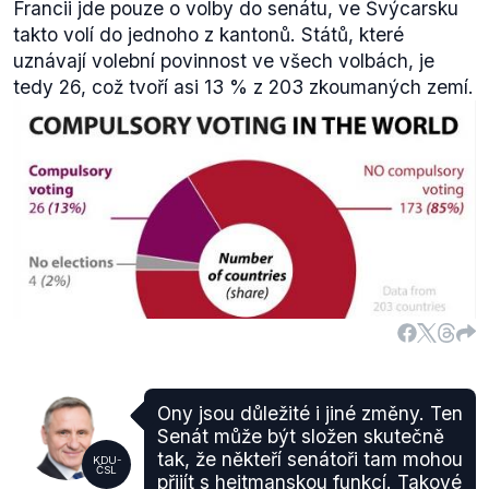
Francii jde pouze o volby do senátu, ve Švýcarsku
takto volí do jednoho z kantonů. Států, které
uznávají volební povinnost ve všech volbách, je
tedy 26, což tvoří asi 13 % z 203 zkoumaných zemí.
Povinná volební účast je zavedena v těchto
Ony jsou důležité i jiné změny. Ten
státech: Argentina, Austrálie, Belgie, Bolívie,
Senát může být složen skutečně
Brazílie, Demokratická republika Kongo, Kostarika,
tak, že někteří senátoři tam mohou
KDU-
ČSL
přijít s hejtmanskou funkcí. Takové
Kypr, Dominikánská republika, Ekvádor, Egypt,