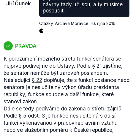
Jiří Čunek
návrhy tady už jsou, a ty musíme
Francie (pouze senátní volby), Gabon, Řecko,
posoudit.
Honduras, Libanon, Lichtenštejnsko, Lucembursko,
Mexiko, Nauru, Panama, Paraguay, Peru, Singapur,
Otázky Václava Moravce
,
16. října 2016
Švýcarsko (pouze kanton Schaffhausen), Thajsko,
Turecko, Uruguay.
V některých státech nedochází k vymáhání této
PRAVDA
povinnosti (Kostarika, Dominikánská republika,
Mexiko) , v jiných existují různé typy sankcí.
K porozumění možného střetu funkcí senátora se
Například ve Švýcarsku nebo v Argentině je to
nejprve podívejme do Ústavy. Podle
§ 21
zjistíme,
finanční postih, v Singapuru může dojít k odebrání
že senátor nemůže být zároveň poslancem.
hlasovacích práv.
Následující
§ 22
doplňuje, že
s funkcí poslance nebo
Prezident Zeman zmínil možnost zavedení povinné
senátora je neslučitelný výkon úřadu prezidenta
volební účasti například letos v září v rozhovoru pro
republiky, funkce soudce a další funkce, které
Českou televizi
.
stanoví zákon
.
Dále se tedy podíváme do zákona o střetu zájmů.
Podle
§ 5 odst. 3
je funkce neslučitelná s další
funkcí vykonávanou
v pracovněprávním vztahu
nebo ve služebním poměru k České republice,