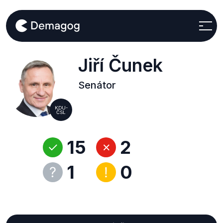
Jiří Čunek
Senátor
KDU-
ČSL
15
2
1
0