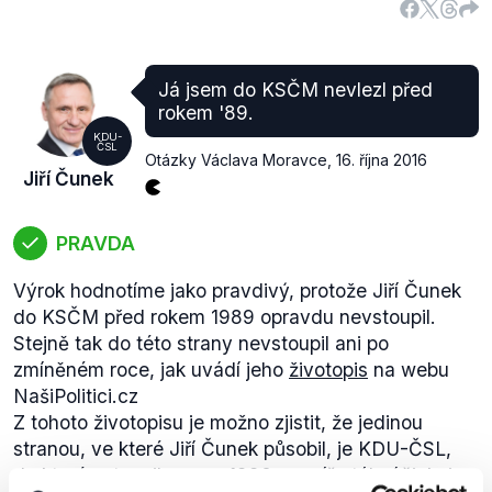
nelze explicitně označit za tvůrce smlouvy, kterou
byla privatizace OKD provedena. Danou smlouvu
realizoval ministr financí a místopředseda vlády
Já jsem do KSČM nevlezl před
Vladimíra Špidly Bohuslav Sobotka.
rokem '89.
Kauza
privatizace OKD je značně komplikovaná a
KDU-
ČSL
řeší se soudní cestou. V roli obžalovaných jsou
Otázky Václava Moravce
,
16. října 2016
Jiří Čunek
znalci z Fondu národního majetku (na základě jejich
znaleckých posudků byla vytvořena smlouva, o níž
se vyjednávalo se společností KARBON INVEST,
PRAVDA
a.s), kteří měli dle obžaloby ocenit státní majetek
OKD nesprávně a nevěrohodně. V důsledku toho
Výrok hodnotíme jako pravdivý, protože Jiří Čunek
měla státu vzniknout miliardová škoda.
do KSČM před rokem 1989 opravdu nevstoupil.
Zásadním problémem kauzy je právě posudek osob
Stejně tak do této strany nevstoupil ani po
z Fondu národního majetku, který podle
tvrzení
zmíněném roce, jak uvádí jeho
životopis
na webu
obžaloby nesprávně ocenil celkovou hodnotu
NašiPolitici.cz
společnosti OKD, protože do ocenění nezahrnul
Z tohoto životopisu je možno zjistit, že jedinou
dceřiné firmy OKD. Na základě tohoto posudku
stranou, ve které Jiří Čunek působil, je KDU-ČSL,
získala společnost KARBON INVEST, a.s. OKD za
do které vstoupil v roce 1990 a v níž stále účinkuje.