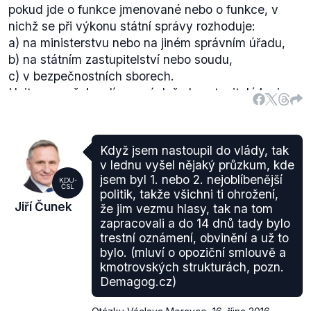
pokud jde o funkce jmenované nebo o funkce, v
nichž se při výkonu státní správy rozhoduje:
a) na ministerstvu nebo na jiném správním úřadu,
b) na státním zastupitelství nebo soudu,
c) v bezpečnostních sborech.
Hejtmana však
volí
ze svých řad zastupitelé kraje.
Další limit je stanoven
§ 10
zákona o jednacím řádu
Senátu, podle nějž
senátor, který je členem vlády,
nemůže být předsedou nebo místopředsedou
Když jsem nastoupil do vlády, tak
Senátu ani členem jeho výboru nebo komise.
v lednu vyšel nějaký průzkum, kde
Neexistuje však zákonný limit pro současný výkon
jsem byl 1. nebo 2. nejoblíbenější
KDU-
ČSL
funkce hejtmana a senátora.
politik, takže všichni ti ohrožení,
Jiří Čunek
že jim vezmu hlasy, tak na tom
Návrhů, na které naráží Čunek, bylo v minulosti
zapracovali a do 14 dnů tady bylo
několik. Ve volebním období 2002–2006 se jednalo
trestní oznámení, obvinění a už to
o
novelu
zákona o obcích a souvisejících zákonů,
bylo. (mluví o opoziční smlouvě a
která sice souběh funkcí nevylučovala, nicméně
kmotrovských strukturách, pozn.
povolovala vykonávat sbíhající mandát pouze jako
Demagog.cz)
neuvolněný zastupitel a tedy bez nároku na finanční
odměnu. Návrh však byl prezidentem Klausem