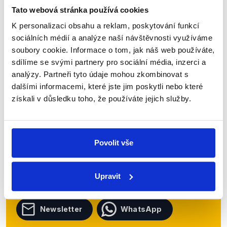
Tato webová stránka používá cookies
Číst dál
K personalizaci obsahu a reklam, poskytování funkcí
sociálních médií a analýze naší návštěvnosti využíváme
soubory cookie. Informace o tom, jak náš web používáte,
Zůstaňme v kontaktu
sdílíme se svými partnery pro sociální média, inzerci a
analýzy. Partneři tyto údaje mohou zkombinovat s
dalšími informacemi, které jste jim poskytli nebo které
Přihlaste se k odběru našeho
získali v důsledku toho, že používáte jejich služby.
newsletteru nebo
whatsappového
kanálu, kde pravidelně přinášíme
shrnutí nejzajímavějších článků a analýz.
Povolit vše
Začněte nás odebírat, a mějte tak
přehled o tom, jaké dezinformace a
Upravit
nepravdy se zrovna v Česku šíří.
Newsletter
WhatsApp