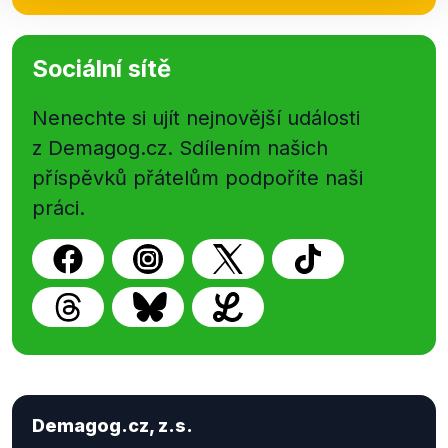
Sociální sítě
Nenechte si ujít nejnovější události
z Demagog.cz. Sdílením našich
příspěvků přátelům podpoříte naši
práci.
Demagog.cz, z.s.