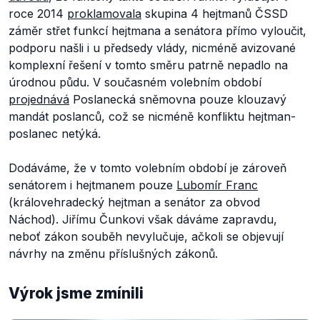
roce 2014
proklamovala
skupina 4 hejtmanů ČSSD
záměr střet funkcí hejtmana a senátora přímo vyloučit,
podporu našli i u předsedy vlády, nicméně avizované
komplexní řešení
v tomto směru patrně nepadlo na
úrodnou půdu. V současném volebním období
projednává
Poslanecká sněmovna pouze klouzavý
mandát poslanců, což se nicméně konfliktu hejtman-
poslanec netýká.
Dodáváme, že v tomto volebním období je zároveň
senátorem i hejtmanem pouze
Lubomír Franc
(královehradecký hejtman a senátor za obvod
Náchod). Jiřímu Čunkovi však dáváme zapravdu,
neboť zákon souběh nevylučuje, ačkoli se objevují
návrhy na změnu příslušných zákonů.
Výrok jsme zmínili