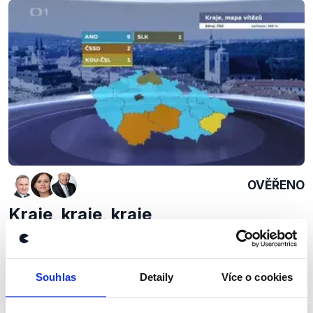
OVĚŘENO
Kraje, kraje, kraje
16. října 2016
První povolební Otázky Václava Moravce nepřinesly
mnoho překvapení co se týče diskutovaných
Souhlas
Detaily
Více o cookies
témat.Trojice čítající Jiřího Čunka, Oldřicha
Bubeníčka a Jaroslavu Pokornou Jermanovou se...