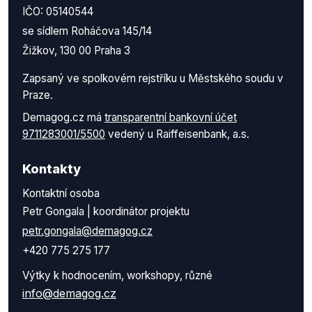
IČO: 05140544
se sídlem Roháčova 145/14
Žižkov, 130 00 Praha 3
Zapsaný ve spolkovém rejstříku u Městského soudu v
Praze.
Demagog.cz má
transparentní bankovní účet
9711283001/5500
vedený u Raiffeisenbank, a.s.
Kontakty
Kontaktní osoba
Petr Gongala | koordinátor projektu
petr.gongala@demagog.cz
+420 775 275 177
Výtky k hodnocením, workshopy, různé
info@demagog.cz