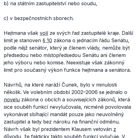
b) na státním zastupitelství nebo soudu,
c) v bezpečnostních sborech.
Hejtmana však
volí
ze svých řad zastupitelé kraje. Další
limit je stanoven
§ 10
zákona o jednacím řádu Senátu,
podle nějž
senátor, který je členem vlády, nemůže být
předsedou nebo místopředsedou Senátu ani členem
jeho výboru nebo komise.
Neexistuje však zákonný
limit pro současný výkon funkce hejtmana a senátora.
Návrhů, na které naráží Čunek, bylo v minulosti
několik. Ve volebním období 2002–2006 se jednalo o
novelu
zákona o obcích a souvisejících zákonů, která
sice souběh funkcí nevylučovala, nicméně povolovala
vykonávat sbíhající mandát pouze jako neuvolněný
zastupitel a tedy bez nároku na finanční odměnu.
Návrh však byl prezidentem Klausem vetován
z
důvodu
, že fakticky takto souběh funkcí vylučuje. V