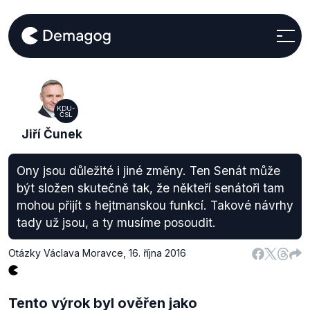
KDU-
ČSL
Jiří Čunek
Ony jsou důležité i jiné změny. Ten Senát může
být složen skutečně tak, že někteří senátoři tam
mohou přijít s hejtmanskou funkcí. Takové návrhy
tady už jsou, a ty musíme posoudit.
Otázky Václava Moravce
,
16. října 2016
Tento výrok byl ověřen jako