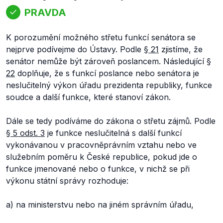
PRAVDA
K porozumění možného střetu funkcí senátora se
nejprve podívejme do Ústavy. Podle
§ 21
zjistíme, že
senátor nemůže být zároveň poslancem. Následující
§
22
doplňuje, že
s funkcí poslance nebo senátora je
neslučitelný výkon úřadu prezidenta republiky, funkce
soudce a další funkce, které stanoví zákon
.
Dále se tedy podíváme do zákona o střetu zájmů. Podle
§ 5 odst. 3
je funkce neslučitelná s další funkcí
vykonávanou
v pracovněprávním vztahu nebo ve
služebním poměru k České republice,
pokud jde o
funkce jmenované nebo o funkce, v nichž se při
výkonu státní správy rozhoduje:
a) na ministerstvu nebo na jiném správním úřadu,