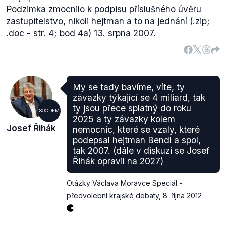
Podzimka zmocnilo k podpisu příslušného úvěru
zastupitelstvo, nikoli hejtman a to na
jednání
(.zip;
.doc - str. 4; bod 4a) 13. srpna 2007.
My se tady bavíme, víte, ty
závazky týkající se 4 miliard, tak
ty jsou přece splatný do roku
SOCDEM
2025 a ty závazky kolem
Josef Řihák
nemocnic, které se vzaly, které
podepsal hejtman Bendl a spol,
tak 2007. (dále v diskuzi se Josef
Řihák opravil na 2027)
Otázky Václava Moravce Speciál -
předvolební krajské debaty
,
8. října 2012