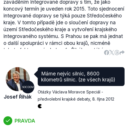
zaváděním integrované dopravy s tím, že jako
koncový termín je uveden rok 2015. Toto sjednocení
integrované dopravy se týká pouze Středočeského
kraje. V tomto případě jde o sloučení dopravy na
území Středočeského kraje a vytvoření krajského
integrovaného systému. S Prahou se pak má jednat
o další spolupráci v rámci obou krajů, nicméně
tohoto faktu se výrok Josefa Řiháka netýká.
Máme nejvíc silnic, 8600
kilometrů silnic. (ze všech krajů)
SOCDEM
Otázky Václava Moravce Speciál -
Josef Řihák
předvolební krajské debaty
,
8. října 2012
PRAVDA