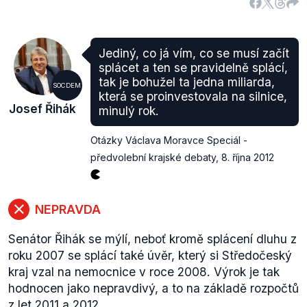
Jediný, co já vím, co se musí začít
splácet a ten se pravidelně splácí,
tak je bohužel ta jedna miliarda,
SOCDEM
která se proinvestovala na silnice,
Josef Řihák
minulý rok.
Otázky Václava Moravce Speciál -
předvolební krajské debaty
,
8. října 2012
NEPRAVDA
Senátor Řihák se mýlí, neboť kromě splácení dluhu z
roku 2007 se splácí také úvěr, který si Středočeský
kraj vzal na nemocnice v roce 2008. Výrok je tak
hodnocen jako nepravdivý, a to na základě rozpočtů
z let 2011 a 2012.