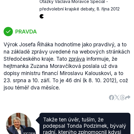
Otázky Václava Moravce Speciál -
předvolební krajské debaty
,
8. října 2012
PRAVDA
Výrok Josefa Řiháka hodnotíme jako pravdivý, a to
na základě zprávy uvedené na webových stránkách
Středočeského kraje. Tato
zpráva
informuje, že
hejtmanka Zuzana Moravčíková poslala už dva
dopisy ministru financí Miroslavu Kalouskovi, a to
23. srpna a 10. září. To je 46 dní (k 8. 10. 2012), což
jsou téměř dva měsíce.
Takže ten úvěr, tuším, že
podepsal Tonda Podzimek, bývalý
radní, kterýho zplnomocnil kdysi
SOCDEM