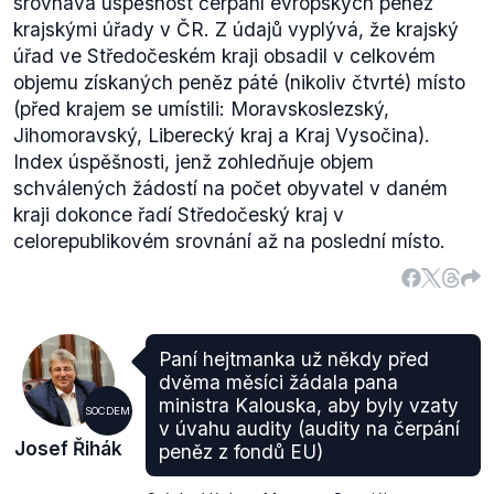
srovnává úspěšnost čerpání evropských peněz
krajskými úřady v ČR. Z údajů vyplývá, že krajský
úřad ve Středočeském kraji obsadil v celkovém
objemu získaných peněz páté (nikoliv čtvrté) místo
(před krajem se umístili: Moravskoslezský,
Jihomoravský, Liberecký kraj a Kraj Vysočina).
Index úspěšnosti, jenž zohledňuje objem
schválených žádostí na počet obyvatel v daném
kraji dokonce řadí Středočeský kraj v
celorepublikovém srovnání až na poslední místo.
Paní hejtmanka už někdy před
dvěma měsíci žádala pana
ministra Kalouska, aby byly vzaty
SOCDEM
v úvahu audity (audity na čerpání
Josef Řihák
peněz z fondů EU)