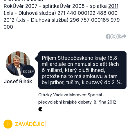
RokÚvěr 2007 - splátkaÚvěr 2008 - splátka
2011
(.xls -
Dluhová služba)
271 440 000192 488 000
2012
(.xls -
Dluhová služba)
296 757 000185 979
000
Příjem Středočeského kraje 15,8
miliard,ale on nemusí splatit těch
6 miliard, který dluží ihned,
SOCDEM
protože na to má smlouvu a tam
Josef Řihák
byl pribor, tuším, klouzavý do 2 %.
Otázky Václava Moravce Speciál -
předvolební krajské debaty
,
8. října 2012
ZAVÁDĚJÍCÍ