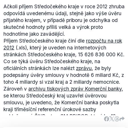
Ačkoli příjem Středočekého kraje v roce 2012 zhruba
odpovídá uvedenému údaji, stejně jako výše úvěru
přijatého krajem, v případě priboru je odchylka od
skutečné hodnoty příliš velká a výrok proto
hodnotíme jako zavádějící.
Příjem Středočeského kraje činí dle
rozpočtu na rok
2012
(.xls), který je uveden na internetových
stránkách Středočeského kraje, 15 626 836 000 Kč.
Co se týká úvěru Středočeského kraje, na
oficiálních stránkách lze nalézt
zprávu
, že byly
podepsány úvěry smlouvy v hodnotě 6 miliard Kč, z
toho 4 miliardy si vzal kraj a 2 miliardy nemocnice.
Zároveň v
archivu tiskových zpráv Komerční banky
,
se kterou Středočeský kraj uzavřel úvěrovou
smlouvu, je uvedeno, že Komerční banka poskytla
kraji tříměsíční referenční úrokové sazby
vyhlašované ČNB - tzv. 3M PRIBOR, který ke 12.
září 2007, kdy byla smlouva podepsána, činil 3,30