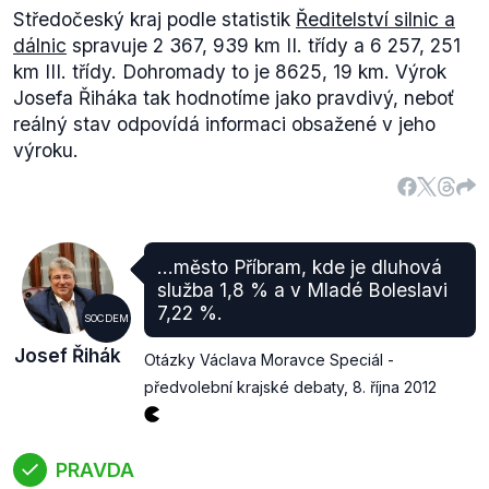
Středočeský kraj podle statistik
Ředitelství silnic a
dálnic
spravuje 2 367, 939 km II. třídy a 6 257, 251
km III. třídy. Dohromady to je 8625, 19 km. Výrok
Josefa Řiháka tak hodnotíme jako pravdivý, neboť
reálný stav odpovídá informaci obsažené v jeho
výroku.
...město Příbram, kde je dluhová
služba 1,8 % a v Mladé Boleslavi
7,22 %.
SOCDEM
Josef Řihák
Otázky Václava Moravce Speciál -
předvolební krajské debaty
,
8. října 2012
PRAVDA