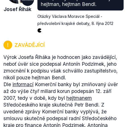
hejtman, hejtman Bendl.
Josef Řihák
Otázky Václava Moravce Speciál -
předvolební krajské debaty
,
8. října 2012
ZAVÁDĚJÍCÍ
Výrok Josefa Řiháka je hodnocen jako zavádějící,
neboť úvěr sice podepsal Antonín Podzimek, jeho
zmocnění k podpisu však schválilo zastupitelstvo,
nikoli pouze hejtman Bendl.
Dle
informací
Komerční banky byl zmiňovaný úvěr
až do výše čtyř miliard korun podepsán 12. září
2007, tedy v době, kdy byl
hejtmanem
Středočeského kraje skutečně Petr Bendl. Z
uvedené zprávy Komerční banky vyplývá, že
smlouvu skutečně podepsal radní Středočeského
kraje pro finance Antonín Podzimek. Antonína