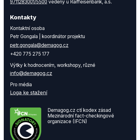
9711283001/5500
vedený u Raiffeisenbank, a.s.
Kontakty
Kontaktní osoba
Petr Gongala | koordinátor projektu
petr.gongala@demagog.cz
+420 775 275 177
Výtky k hodnocením, workshopy, různé
info@demagog.cz
Pro média
Loga ke stažení
Demagog.cz ctí kodex zásad
Mezinárodní fact-checkingové
organizace (IFCN)