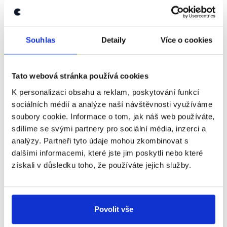
%. Doba splatnosti má být až 20 let, tedy do roku
2027.
Dále máme stipendia třeba pro
učně, pro obory o technické, o
Souhlas
Detaily
Více o cookies
které je zájem, tak máme
SOCDEM
stipendia. Dává se tam například
Josef Řihák
prvnímu ročníku 300 korun
měsíčně, 400 korun v druhém
Tato webová stránka používá cookies
ročníku, 500 korun ve třetím
K personalizaci obsahu a reklam, poskytování funkcí
ročníku a dává se v pololetí, když
sociálních médií a analýze naší návštěvnosti využíváme
máte výborné známky, tak
dostáváte 1000, 2000, 3000.
soubory cookie. Informace o tom, jak náš web používáte,
sdílíme se svými partnery pro sociální média, inzerci a
Otázky Václava Moravce Speciál -
analýzy. Partneři tyto údaje mohou zkombinovat s
předvolební krajské debaty
,
8. října 2012
dalšími informacemi, které jste jim poskytli nebo které
získali v důsledku toho, že používáte jejich služby.
PRAVDA
Povolit vše
Výrok Josefa Řiháka je hodnocen na základě
dohledaných informací o nastavení učňovských