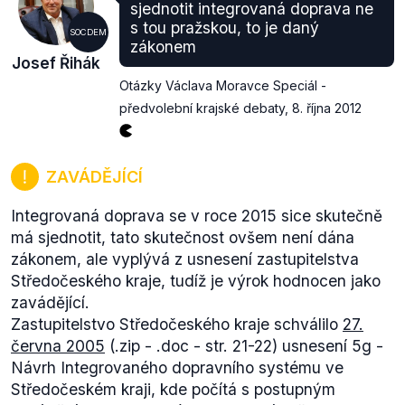
sjednotit integrovaná doprava ne
s tou pražskou, to je daný
SOCDEM
zákonem
Josef Řihák
Otázky Václava Moravce Speciál -
předvolební krajské debaty
,
8. října 2012
ZAVÁDĚJÍCÍ
Integrovaná doprava se v roce 2015 sice skutečně
má sjednotit, tato skutečnost ovšem není dána
zákonem, ale vyplývá z usnesení zastupitelstva
Středočeského kraje, tudíž je výrok hodnocen jako
zavádějící.
Zastupitelstvo Středočeského kraje schválilo
27.
června 2005
(.zip - .doc - str. 21-22) usnesení
5g -
Návrh Integrovaného dopravního systému ve
Středočeském kraji,
kde počítá s postupným