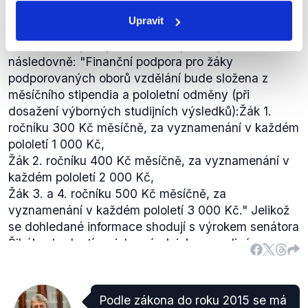
stipendií v kraji jako pravdivý.
Upravit
Středočeský kraj má
nastaveny následující pravidla
(
nebo zde
- .pdf) pro udílení stipendií pro učně
následovně:
"Finanční podpora pro žáky
podporovaných oborů vzdělání bude složena z
měsíčního stipendia a pololetní odměny (při
dosažení výborných studijních výsledků):
Žák 1.
ročníku 300 Kč měsíčně, za vyznamenání v každém
pololetí 1 000 Kč,
Žák 2. ročníku 400 Kč měsíčně, za vyznamenání v
každém pololetí 2 000 Kč,
Žák 3. a 4. ročníku 500 Kč měsíčně, za
vyznamenání v každém pololetí 3 000 Kč."
Jelikož
se dohledané informace shodují s výrokem senátora
Řiháka, hodnotíme jeho výrok jako pravdivý.
Podle zákona do roku 2015 se má