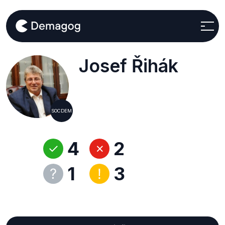
Josef Řihák
SOCDEM
4
2
1
3