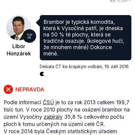
Třebíčsko bylo
nespokojené
s postupem Kraje
Vysočina při rekonstrukci krajských silnic. Podle
náměstka Libora Joukla měla být pro napojení na
Brambor je typická komodita,
dálnici stěžejní silnice II/405. Třebíčsko však žádá o
která k Vysočině patří, je dneska
zvýšení zájmu o opravu silnice II/360. Libor Joukl
na 50 % té plochy, která se
TOP
09
reagoval
na podpis memoranda a vyjádřil svou
tradičně osazuje. (kolegové hučí,
Libor
že mnohem méně) Dokonce
nespokojenost s tím, že k jednání nebyl přizván.
Honzárek
méně.
Výrok Libora Honzárka je tedy pravdivý.
Debata ČT ke krajským volbám
,
19. září 2016
NEPRAVDA
Podle informací
ČSÚ
je to za rok 2013 celkem 199,7
tisíc tun. V roce 2010 plochy na osázení brambor na
území Vysočiny
zabíraly
35,8 % celkového počtu
ploch k tomu určených na území celé ČR.
V roce 2014 byla Českým statistickým úřadem