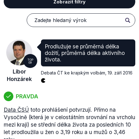
Zobrazit filtry
Prodlužuje se průměrná délka
dožití, průměrná délka aktivního
života.
TOP
09
Libor
Debata ČT ke krajským volbám
,
19. září 2016
Honzárek
PRAVDA
Data ČSÚ
toto prohlášení potvrzují. Přímo na
Vysočině (která je v celostátním srovnání na vrcholu
mezi kraji) se střední délka života za posledních 10
let prodloužila u žen o 3,19 roku a u mužů o 3,46