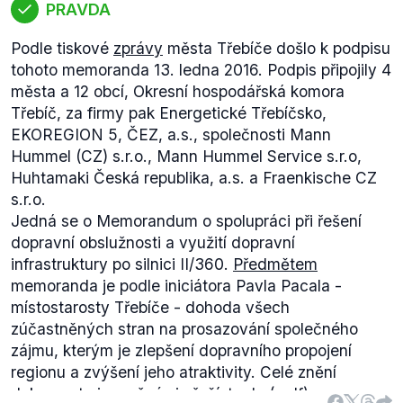
PRAVDA
Podle tiskové
zprávy
města Třebíče došlo k podpisu
tohoto memoranda 13. ledna 2016. Podpis připojily 4
města a 12 obcí, Okresní hospodářská komora
Třebíč, za firmy pak Energetické Třebíčsko,
EKOREGION 5, ČEZ, a.s., společnosti Mann
Hummel (CZ) s.r.o., Mann Hummel Service s.r.o,
Huhtamaki Česká republika, a.s. a Fraenkische CZ
s.r.o.
Jedná se o Memorandum o spolupráci při řešení
dopravní obslužnosti a využití dopravní
infrastruktury po silnici II/360.
Předmětem
memoranda je podle iniciátora Pavla Pacala -
místostarosty Třebíče -
dohoda všech
zúčastněných stran na prosazování společného
zájmu, kterým je zlepšení dopravního propojení
regionu a zvýšení jeho atraktivity.
Celé znění
dokumentu je možné si přečíst
zde
(.pdf).