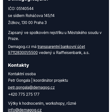
IČO: 05140544
se sídlem Roháčova 145/14
Žižkov, 130 00 Praha 3
Zapsaný ve spolkovém rejstříku u Městského soudu v
Praze.
Demagog.cz má
transparentní bankovní účet
9711283001/5500
vedený u Raiffeisenbank, a.s.
Kontakty
Kontaktní osoba
Petr Gongala | koordinátor projektu
petr.gongala@demagog.cz
+420 775 275 177
Výtky k hodnocením, workshopy, různé
info@demagog.cz