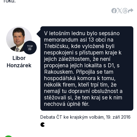
roku.
V letošním lednu bylo sepsáno
memorandum asi 13 obcí na
Třebíčsku, kde vyloženě byli
TOP
09
nespokojeni s přístupem kraje k
Libor
jejich záležitostem, že není
Honzárek
propojena jejich lokalita s D1, s
Rakouskem. Připojila se tam
hospodářská komora k tomu,
několik firem, kteří trpí tím, že
nemají tu dopravní obslužnost a
stěžovali si, že ten kraj se k nim
nechová úplně fér.
Debata ČT ke krajským volbám
,
19. září 2016