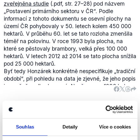
zveřejněna studie
(.pdf, str. 27–28) pod názvem
„
Postavení primárního sektoru v ČR
“. Podle
informací z tohoto dokumentu se osevní plochy na
území ČR pohybovaly v 50. letech kolem 450 000
hektarů. V průběhu 60. let se tato rozloha zmenšila
téměř na polovinu. V roce 1993 byla plocha, na
které se pěstovaly brambory, velká přes 100 000
hektarů. V letech 2012 až 2014 se tato plocha snížila
pod 25 000 hektarů.
Byť tedy Honzárek konkrétně nespecifikuje „tradiční
období“, při pohledu na data je zjevné, že jeho popis
je značně podhodnocený. Např. v roce 1990 byly
osevní plochy brambor v zemi dokonce 4x větší,
než jsou nyní. Oproti 60. létům, kdy propad v
plochách s bramborami začal, jde až o 90%
Nakonec i kraj může uplatnit
zmenšení. Výrok tedy hodnotíme jako nepravdivý.
zákonodárnou aktivitu.
TOP
Souhlas
Detaily
Více o cookies
09
Debata ČT ke krajským volbám
,
19. září 2016
Libor