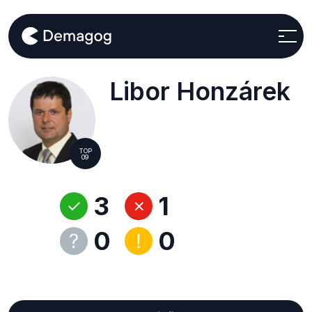
Libor Honzárek
TOP
09
3
1
0
0