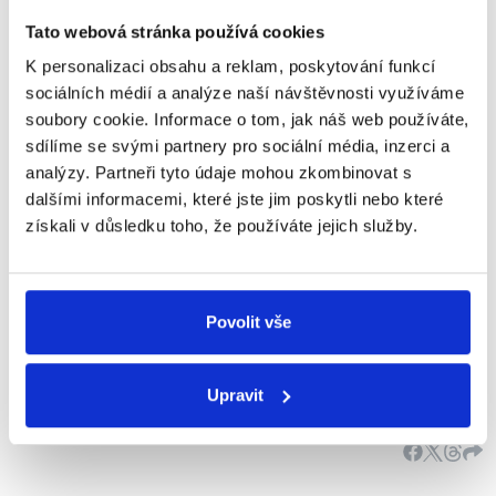
Honzárek
Tato webová stránka používá cookies
K personalizaci obsahu a reklam, poskytování funkcí
PRAVDA
sociálních médií a analýze naší návštěvnosti využíváme
soubory cookie. Informace o tom, jak náš web používáte,
Tento výrok hodnotíme jako pravdivý. Podle článku
sdílíme se svými partnery pro sociální média, inzerci a
41
Ústavy ČR
může návrh zákona podat poslanec,
analýzy. Partneři tyto údaje mohou zkombinovat s
skupina poslanců, Senát, vláda nebo zastupitelstvo
dalšími informacemi, které jste jim poskytli nebo které
vyššího územního samosprávného celku - tedy
získali v důsledku toho, že používáte jejich služby.
kraje (podle článku 99 Ústavy ČR).
Zastupitelstvo kraje podá návrh zákona do
Poslanecké sněmovny ČR. Návrh zákona je po
schválení PSP poslán do Senátu. Zde se opět
Povolit vše
projednává - pokud není schválen, vrací se do PSP.
Pokud schválen je, je poslán prezidentovi republiky,
který opět zákon posoudí, případně podepíše.
Upravit
Podrobněji vysvětlený zákonodárný proces
zde
.