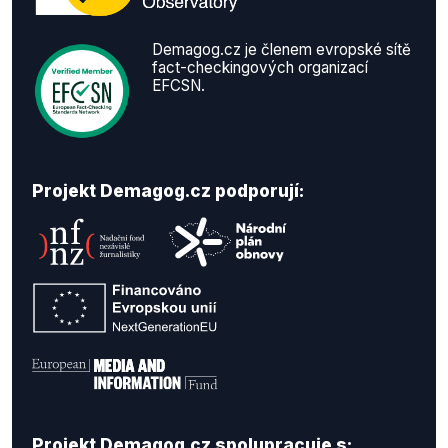
Demagog.cz je členem evropské sítě
fact-checkingových organizací
EFCSN.
Projekt Demagog.cz podporují:
Projekt Demagog.cz spolupracuje s: