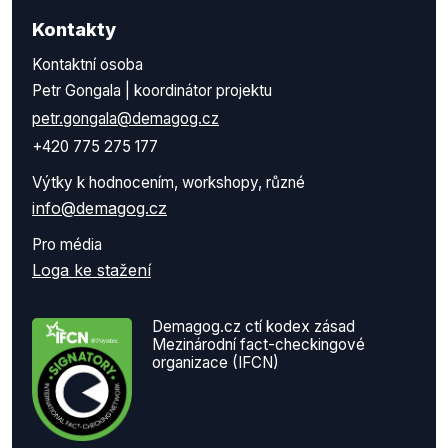
Kontakty
Kontaktní osoba
Petr Gongala | koordinátor projektu
petr.gongala@demagog.cz
+420 775 275 177
Výtky k hodnocením, workshopy, různé
info@demagog.cz
Pro média
Loga ke stažení
Demagog.cz ctí kodex zásad
Mezinárodní fact-checkingové
organizace (IFCN)