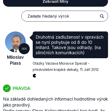
Zobrazit filtry
Druhotná zadluženost v opravách
se nyní pohybuje od 8 do 10
miliard. Takové jsou odhady. (na
ODS
silničních komunikacích)
Miloslav
Plass
Otázky Václava Moravce Speciál -
předvolební krajské debaty
,
11. září 2012
PRAVDA
Na základě dohledaných informací hodnotíme výrok
jako pravdivý.
Podle
serveru iDnes
Královéhradecký kraj tvrdí, že