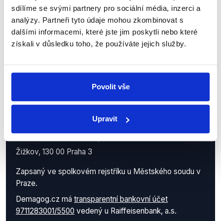
sdílíme se svými partnery pro sociální média, inzerci a
analýzy. Partneři tyto údaje mohou zkombinovat s
dalšími informacemi, které jste jim poskytli nebo které
získali v důsledku toho, že používáte jejich služby.
Povolit vše
Demagog.cz, z.s.
Upravit
IČO: 05140544
se sídlem Roháčova 145/14
Žižkov, 130 00 Praha 3
Zapsaný ve spolkovém rejstříku u Městského soudu v
Praze.
Demagog.cz má
transparentní bankovní účet
9711283001/5500
vedený u Raiffeisenbank, a.s.