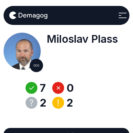
Miloslav Plass
ODS
7
0
2
2