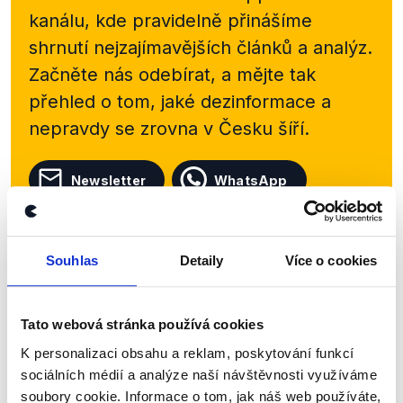
kanálu, kde pravidelně přinášíme
shrnutí nejzajímavějších článků a analýz.
Začněte nás odebírat, a mějte tak
přehled o tom, jaké dezinformace a
nepravdy se zrovna v Česku šíří.
Newsletter
WhatsApp
Souhlas
Detaily
Více o cookies
Sociální sítě
Nenechte si ujít nejnovější události
Tato webová stránka používá cookies
z Demagog.cz. Sdílením našich
K personalizaci obsahu a reklam, poskytování funkcí
příspěvků přátelům podpoříte naši
sociálních médií a analýze naší návštěvnosti využíváme
práci.
soubory cookie. Informace o tom, jak náš web používáte,