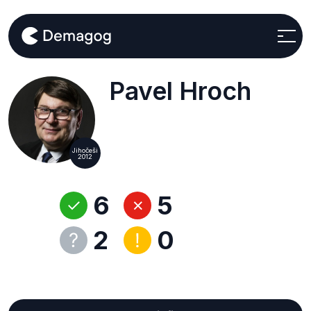
Pavel Hroch
Jihočeši
2012
6
5
2
0