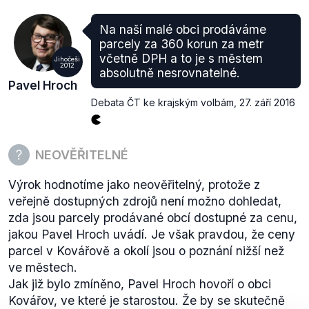
regionální ROP
zrušeny
a nahrazeny 10 národními
operačními programy. Oblast silničních komunikací
Na naší malé obci prodáváme
pak bude spadat hlavně pod Operační program
parcely za 360 korun za metr
Doprava
(OPD) řízený ministerstvem dopravy. Dle
včetně DPH a to je s městem
Jihočeši
programového dokumentu OPD (.
pdf
, s. 2–3) je
2012
absolutně nesrovnatelné.
patrný odklon od rozvoje regionálních komunikací
Pavel Hroch
směrem k páteřní síti rychlostních dálnic a silnic I.
Debata ČT ke krajským volbám
,
27. září 2016
třídy.
Výrok hodnotíme jako nepravdivý i přesto, že
národní operační programy v období 2014–2020
NEOVĚŘITELNÉ
opravdu nezmiňují opravy, rekonstrukce a rozvoj
místních regionálních komunikací vzhledem ke
Výrok hodnotíme jako neověřitelný, protože z
svému zaměření na prioritizaci silniční páteřní sítě.
veřejně dostupných zdrojů není možno dohledat,
zda jsou parcely prodávané obcí dostupné za cenu,
jakou Pavel Hroch uvádí. Je však pravdou, že ceny
parcel v Kovářově a okolí jsou o poznání nižší než
ve městech.
Jak již bylo zmíněno, Pavel Hroch hovoří o obci
Kovářov, ve které je starostou. Že by se skutečně