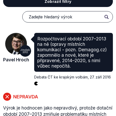
Zobrazit filtry
Rozpočtovací období 2007–2013
na ně (opravy místních
komunikací - pozn. Demagog.cz)
Jihočeši
2012
zapomnělo a nové, které je
Pavel Hroch
připravené, 2014–2020, s nimi
vůbec nepočítá.
Debata ČT ke krajským volbám
,
27. září 2016
NEPRAVDA
Výrok je hodnocen jako nepravdivý, protože dotační
období 2007–2013 zmiňuje problematiku místních