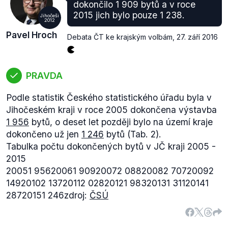
Rekonstrukce a modernizace, popř. výstavba
dokončilo 1 909 bytů a v roce
silnic II. a III. třídy ke hraničním přechodům.
2015 jich bylo pouze 1 238.
Jihočeši
2012
Odstraňování bodových závad na silnicích II. a III.
Pavel Hroch
třídy (např. křižovatky, přejezdy, mosty).
Debata ČT ke krajským volbám
,
27. září 2016
Výstavba nových silnic II. a III. třídy vyvolaná
modernizací nadřazené silniční sítě.
Výstavba, rekonstrukce nebo modernizace silnic
PRAVDA
II. a III. třídy pro napojení nových rozvojových
Podle statistik Českého statistického úřadu byla v
ploch.
Jihočeském kraji v roce 2005 dokončena výstavba
Modernizace frekventovaných silnic II., popř. III.
1 956
bytů, o deset let později bylo na území kraje
třídy v blízkosti sídel za účelem snížení
dokončeno už jen
1 246
bytů (Tab. 2).
negativních vlivů dopravy na obyvatelstvo
Tabulka počtu dokončených bytů v JČ kraji 2005 -
(obchvaty apod.).
2015
V rámci daného zaměření podpory, ale nebyly
20051 95620061 90920072 08820082 70720092
podporovány „
akce neinvestičního charakteru, tj.
14920102 13720112 02820121 98320131 31120141
prostá oprava a údržba silnic II. a III. třídy
“ (
tamtéž
,
28720151 246zdroj:
ČSÚ
s. 66).
V případě období 2014–2020 byly předchozí