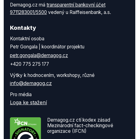
Demagog.cz má
transparentní bankovní účet
9711283001/5500
vedený u Raiffeisenbank, a.s.
Kontakty
Kontaktní osoba
Petr Gongala | koordinátor projektu
petr.gongala@demagog.cz
+420 775 275 177
Výtky k hodnocením, workshopy, různé
info@demagog.cz
Pro média
Loga ke stažení
Demagog.cz ctí kodex zásad
Mezinárodní fact-checkingové
organizace (IFCN)