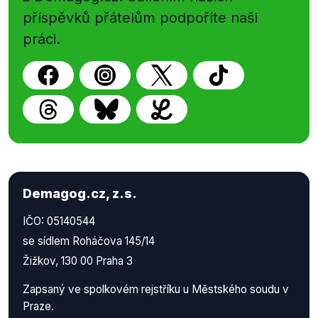
příspěvků přátelům podpoříte naši
práci.
Demagog.cz, z.s.
IČO: 05140544
se sídlem Roháčova 145/14
Žižkov, 130 00 Praha 3
Zapsaný ve spolkovém rejstříku u Městského soudu v
Praze.