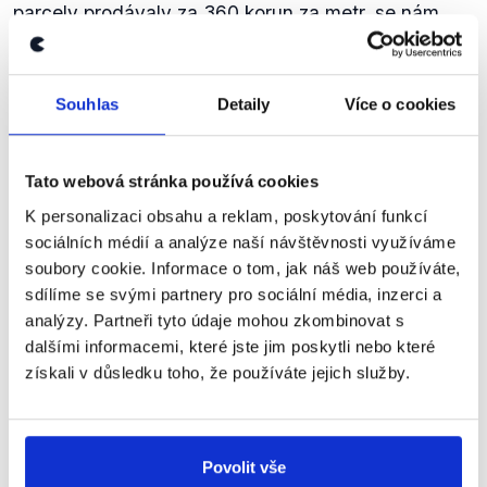
parcely prodávaly za 360 korun za metr, se nám
nepodařilo dohledat. A to ani mezi jednotlivými
usneseními obce a dalšími materiály, které jsou
dostupné na webu Kovářova.
Souhlas
Detaily
Více o cookies
Podle nabídek realitních kanceláří z této oblasti je
však možno zjistit, že parcely jsou prodávány za
částky pod 100 korun za metr. Jako příklad může
Tato webová stránka používá cookies
být uvedena
parcela
(89 Kč za metr) 1 km od
K personalizaci obsahu a reklam, poskytování funkcí
Kovářova nebo
parcela
(90 Kč za metr) v nedaleké
sociálních médií a analýze naší návštěvnosti využíváme
obci Lašovice. Dražší parcelu v územním plánu
soubory cookie. Informace o tom, jak náš web používáte,
Kovářova můžeme najít u
vodní nádrže Orlík
, což je
sdílíme se svými partnery pro sociální média, inzerci a
rekreační oblast, a proto je cena vyšší (500 Kč za
analýzy. Partneři tyto údaje mohou zkombinovat s
‹ PŘEDCHOZÍ
1
2
metr).
dalšími informacemi, které jste jim poskytli nebo které
Co se týče srovnání cen parcel s městy, má Pavel
získali v důsledku toho, že používáte jejich služby.
Hroch pravdu. V
Českých Budějovicích
se ceny
pohybovaly ve velké většině případů nad 1000 Kč
za metr a v nemalém množství nabídek částky
Zůstaňme v kontaktu
překračují i 2000 Kč za metr. V
Českém Krumlově
je
Povolit vše
situace podobná.