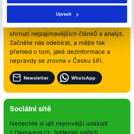
Přihlaste se k odběru našeho
Upravit
newsletteru nebo
whatsappového
kanálu, kde pravidelně přinášíme
shrnutí nejzajímavějších článků a analýz.
Začněte nás odebírat, a mějte tak
přehled o tom, jaké dezinformace a
nepravdy se zrovna v Česku šíří.
Newsletter
WhatsApp
Sociální sítě
Nenechte si ujít nejnovější události
z Demagog.cz. Sdílením našich