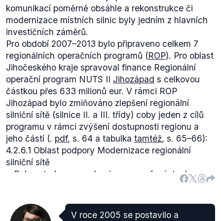
komunikací poměrně obsáhle a rekonstrukce či
modernizace místních silnic byly jedním z hlavních
investičních záměrů.
Pro období 2007–2013 bylo připraveno celkem 7
regionálních operačních programů (
ROP
). Pro oblast
Jihočeského kraje spravoval finance Regionální
operační program NUTS II
Jihozápad
s celkovou
částkou přes 633 milionů eur. V rámci ROP
Jihozápad bylo zmiňováno zlepšení regionální
silniční sítě (silnice II. a III. třídy) coby jeden z cílů
programu v rámci zvýšení dostupnosti regionu a
jeho částí (.
pdf
, s. 64 a tabulka
tamtéž
, s. 65–66):
4.2.6.1 Oblast podpory Modernizace regionální
silniční sítě
Rekonstrukce a modernizace, popř. výstavba
souvislých úseků silnic II. a III. třídy pro zlepšení
dostupnosti center a jejich napojení na
nadřazenou silniční síť.
V roce 2005 se postavilo a