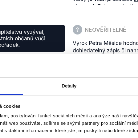
obyvatel. Takovou obcí je
by tedy v Altenbergu skut
možné dohledat, jak je t
NEOVĚŘITELNÉ
pitelstvu vyzýval,
stních občanů vůči
Výrok Petra Měsíce hodnot
pořádek.
dohledatelný zápis či nah
Teplic.
Poslední
zasedání zastupi
Město zpřístupňuje od pol
webových stránkách tepli
Detaily
ani nahrávku proběhnutýc
á cookies
klam, poskytování funkcí sociálních médií a analýze naší návšt
 náš web používáte, sdílíme se svými partnery pro sociální média
 s dalšími informacemi, které jste jim poskytli nebo které získa