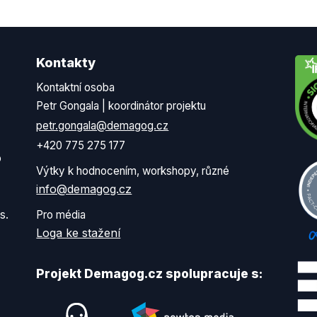
Kontakty
Kontaktní osoba
Petr Gongala | koordinátor projektu
petr.gongala@demagog.cz
+420 775 275 177
o
Výtky k hodnocením, workshopy, různé
info@demagog.cz
s.
Pro média
Loga ke stažení
Projekt Demagog.cz spolupracuje s: