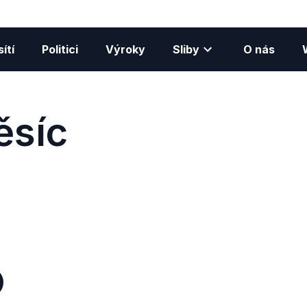
ítí
Politici
Výroky
Sliby
O nás
ěsíc