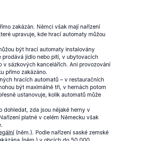
ímo zakázán. Němci však mají nařízení
 které upravuje, kde hrací automaty můžou
 můžou být hrací automaty instalovány
 prodává jídlo nebo pití, v ubytovacích
o v sázkových kancelářích. Ani provozování
u přímo zakázáno.
ených hracích automatů – v restauračních
mohou být maximálně tři, v hernách potom
 přesně ustanovuje, kolik automatů může
 dohledat, zda jsou nějaké herny v
Nařízení platné v celém Německu však
e.
egální
(něm.). Podle nařízení saské zemské
akázána
(něm.) v obcích do 50 000