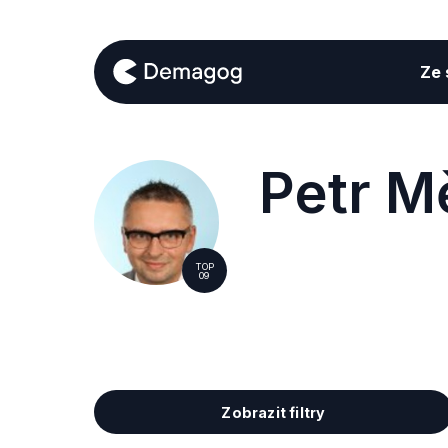
Ze s
Petr M
TOP
09
Zobrazit filtry