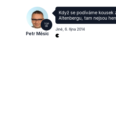
Když se podíváme kousek z
Altenbergu, tam nejsou hern
TOP
09
Jiné
,
6. října 2014
Petr Měsíc