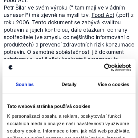
Food Act.
Petr Šilar ve svém výroku ("
tam mají ve vládním
usnesení"
) má zjevně na mysli tzv.
Food Act
(.pdf) z
roku 2006. Tento dokument se zabývá kvalitou
potravin a jejich kontrolou, dále otázkami ochrany
spotřebitele (ve smyslu co nejširšího informování o
produktech) a prevencí zdravotních rizik konzumace
potravin. O samotné soběstačnosti již dokument
neinformuje, ani ji nijak konkrétně nevymezuje.
Co se týče volebních programů politických stran,
tak senátor Šilar nespecifikuje, které politické strany
Finska a jejich programy sleduje, tudíž je nemožné
Souhlas
Detaily
Více o cookies
tuto část výroku zcela verifikovat.
Food Act
má být obecně nástrojem, který bude mít
vliv na kvalitu a dostatek potravin, není však
Tato webová stránka používá cookies
zaměřen na potravinovou soběstačnost, ani
K personalizaci obsahu a reklam, poskytování funkcí
nestanovuje žádné závazky v tomto směru. Výrok
sociálních médií a analýze naší návštěvnosti využíváme
senátora Petra Šilara tedy hodnotíme jako
Ve volebním programu ODS není,
soubory cookie. Informace o tom, jak náš web používáte,
nepravdivý.
nikde nic o potravinové