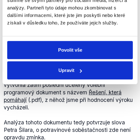
sdílíme se svými partnery pro sociální média, inzerci a
soběstačnosti.
KDU-
analýzy. Partneři tyto údaje mohou zkombinovat s
ČSL
dalšími informacemi, které jste jim poskytli nebo které
Petr Šilar
Otázky Václava Moravce
,
15. dubna 2012
získali v důsledku toho, že používáte jejich služby.
PRAVDA
Povolit vše
Výrok Petra Šilara byl po analýze volebního
programu ODS z roku 2010 označen za pravdivý.
V roce 2010 proběhly volby do Poslanecké
Upravit
sněmovny Parlamentu ČR. Při této příležitost ODS
vytvořila zatím poslední ucelený volební
programový dokument s názvem
Řešení, která
pomáhají
(.pdf), z něhož jsme při hodnocení výroku
vycházeli.
Analýza tohoto dokumentu tedy potvrzuje slova
Petra Šilara, o potravinové soběstačnosti zde není
opravdu zmínka.