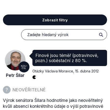
Zobrazit filtry
Finové jsou téměř (potravinově,
pozn.) soběstační z 80 %.
KDU-
ČSL
Otázky Václava Moravce
,
15. dubna 2012
Petr Šilar
NEOVĚŘITELNÉ
Výrok senátora Šilara hodnotíme jako neověřitelný
kvůli absenci konkrétního údaje o výši potravinové