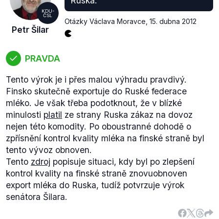
Ruska.
KDU-
ČSL
Otázky Václava Moravce
,
15. dubna 2012
Petr Šilar
PRAVDA
Tento výrok je i přes malou výhradu pravdivý.
Finsko skutečně exportuje do Ruské federace
mléko. Je však třeba podotknout, že v blízké
minulosti
platil
ze strany Ruska zákaz na dovoz
nejen této komodity. Po oboustranné dohodě o
zpřísnění kontrol kvality mléka na finské straně byl
tento vývoz obnoven.
Tento
zdroj
popisuje situaci, kdy byl po zlepšení
kontrol kvality na finské straně znovuobnoven
export mléka do Ruska, tudíž potvrzuje výrok
senátora Šilara.