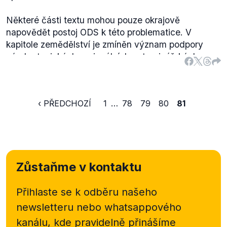
Některé části textu mohou pouze okrajově
napovědět postoj ODS k této problematice. V
kapitole zemědělství je zmíněn význam podpory
výroby typických regionálních potravinářských
specialit a celkově podpory domácích potravin.
Hned v úvodu dokumentu je ovšem uvedeno,
že
"Česká republika není izolovaný ostrov. Její
‹ PŘEDCHOZÍ
1
…
78
79
80
81
ekonomika je provázána s okolním světem."
Zůstaňme v kontaktu
Přihlaste se k odběru našeho
newsletteru nebo
whatsappového
kanálu, kde pravidelně přinášíme