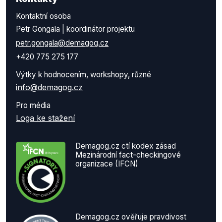
Kontaktní osoba
Petr Gongala | koordinátor projektu
petr.gongala@demagog.cz
+420 775 275 177
Výtky k hodnocením, workshopy, různé
info@demagog.cz
Pro média
Loga ke stažení
Demagog.cz ctí kodex zásad
Mezinárodní fact-checkingové
organizace (IFCN)
Demagog.cz ověřuje pravdivost