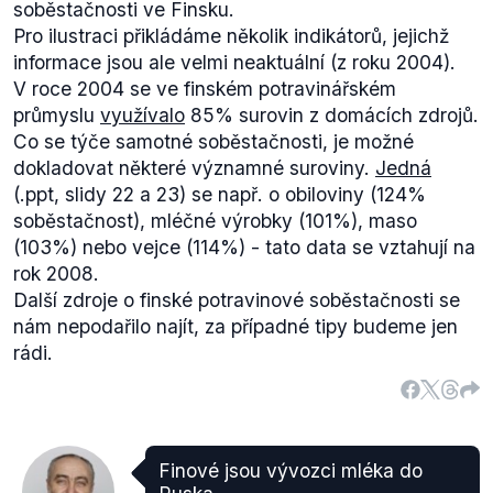
soběstačnosti ve Finsku.
Pro ilustraci přikládáme několik indikátorů, jejichž
informace jsou ale velmi neaktuální (z roku 2004).
V roce 2004 se ve finském potravinářském
průmyslu
využívalo
85% surovin z domácích zdrojů.
Co se týče samotné soběstačnosti, je možné
dokladovat některé významné suroviny.
Jedná
(.ppt, slidy 22 a 23) se např. o obiloviny (124%
soběstačnost), mléčné výrobky (101%), maso
(103%) nebo vejce (114%) - tato data se vztahují na
rok 2008.
Další zdroje o finské potravinové soběstačnosti se
nám nepodařilo najít, za případné tipy budeme jen
rádi.
Finové jsou vývozci mléka do