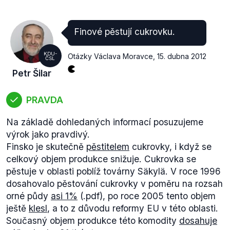
Finové pěstují cukrovku.
KDU-
Otázky Václava Moravce
,
15. dubna 2012
ČSL
Petr Šilar
PRAVDA
Na základě dohledaných informací posuzujeme
výrok jako pravdivý.
Finsko je skutečně
pěstitelem
cukrovky, i když se
celkový objem produkce snižuje. Cukrovka se
pěstuje v oblasti poblíž továrny Säkylä. V roce 1996
dosahovalo pěstování cukrovky v poměru na rozsah
orné půdy
asi 1%
(.pdf), po roce 2005 tento objem
ještě
klesl
, a to z důvodu reformy EU v této oblasti.
Současný objem produkce této komodity
dosahuje