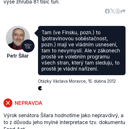
výše zhruba 81 tisíc tun.
Tam (ve Finsku, pozn.) to
(potravinovou soběstačnost,
pozn.) mají ve vládním usnesení,
KDU-
ČSL
tam to nevymyslí. Ale v zákonech
Petr Šilar
prostě ve volebním programu
všech stran, který tam sleduju, to
prostě je vládní nařízení.
Otázky Václava Moravce
,
15. dubna 2012
NEPRAVDA
Výrok senátora Šilara hodnotíme jako nepravdivý, a
to z důvodu jeho mylné interpretace tzv. dokumentu