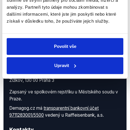
sdílíme se svými partnery pro sociální média, inzerci a
analýzy. Partneři tyto údaje mohou zkombinovat s
dalšími informacemi, které jste jim poskytli nebo které
získali v důsledku toho, že používáte jejich služby.
Povolit vše
Demagog.cz, z.s.
IČO: 05140544
Upravit
se sídlem Roháčova 145/14
Žižkov, 130 00 Praha 3
Zapsaný ve spolkovém rejstříku u Městského soudu v
Praze.
Demagog.cz má
transparentní bankovní účet
9711283001/5500
vedený u Raiffeisenbank, a.s.
Kontakty