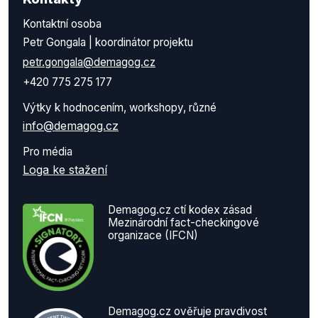
Kontaktní osoba
Petr Gongala | koordinátor projektu
petr.gongala@demagog.cz
+420 775 275 177
Výtky k hodnocením, workshopy, různé
info@demagog.cz
Pro média
Loga ke stažení
Demagog.cz ctí kodex zásad
Mezinárodní fact-checkingové
organizace (IFCN)
Demagog.cz ověřuje pravdivost