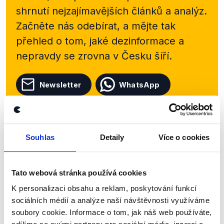
shrnutí nejzajímavějších článků a analýz.
Začněte nás odebírat, a mějte tak
přehled o tom, jaké dezinformace a
nepravdy se zrovna v Česku šíří.
Newsletter
WhatsApp
Sociální sítě
Souhlas
Detaily
Více o cookies
Nenechte si ujít nejnovější události
Tato webová stránka používá cookies
z Demagog.cz. Sdílením našich
K personalizaci obsahu a reklam, poskytování funkcí
příspěvků přátelům podpoříte naši
sociálních médií a analýze naší návštěvnosti využíváme
práci.
soubory cookie. Informace o tom, jak náš web používáte,