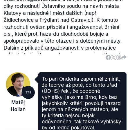
díky rozhodnutí Ústavního soudu na návrh města
Klatovy a následně i měst dalších (např.
Židlochovice a Frýdlant nad Ostravicí). K tomuto
rozhodnutí ovšem přispěla i angažovanost Brnění
o.s., které proti hazardu dlouhodobě bojuje a
spolupracovalo v této otázce i s dotčenými městy.
Dalším z příkladů angažovanosti v problematice
může být příručka pro obecní samosprávy
Hazard
ve vaší obci lze konečně regulovat
. Ta městům
dává návod, jak hazard v té dané obci regulovat.
Na základě těchto příkladů angažmá Brnění v
To pan Onderka zapomněl zmínit,
problematice regulace hazardu je výrok hodnocen
že teprve až poté, co tento úřad
jako pravdivý.
(ÚOHS) řekl, že podobné
ŽTB
vyhlášky, jako má Brno, kdy bez
Matěj
jakýchkoliv kritérií povolují hazard
Hollan
jenom na některých místech, ale
ty kritéria nejsou nějak
odůvodněna, tak takové vyhlášky
by od ledna pokutoval.