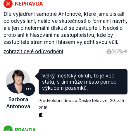
NEPRAVDA
Dle vyjádření samotné Antonové, které jsme získali
po odvysílání, nešlo ve skutečnosti o formální návrh,
ale jen o neformální diskuzi se zastupiteli. Nedošlo
proto ani k hlasování na zastupitelstvu, kde by
zastupitelé stran mohli hlasem vyjádřit svou vůli.
zobrazit celé odůvodnění
Velký městský okruh, to je věc
státu, s tím může město pomoci
výkupem pozemků.
ŽTB
Barbora
Předvolební debata České televize
,
20. září
Antonová
2018
PRAVDA