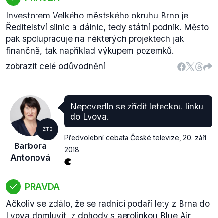
​Investorem Velkého městského okruhu Brno je
Ředitelství silnic a dálnic, tedy státní podnik. Město
pak spolupracuje na některých projektech jak
finančně, tak například výkupem pozemků.
zobrazit celé odůvodnění
Nepovedlo se zřídit leteckou linku
do Lvova.
ŽTB
Předvolební debata České televize
,
20. září
Barbora
2018
Antonová
PRAVDA
Ačkoliv se zdálo, že se radnici podaří lety z Brna do
Lvova domluvit, z dohody s aerolinkou Blue Air