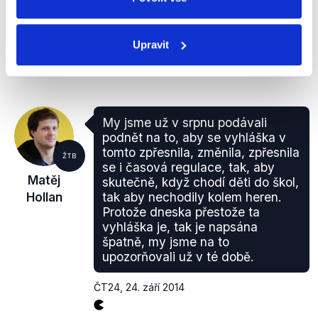
regulovány. V případě, že již obce přijaly vyhlášky,
které jsou v rozporu s výše uvedeným paragrafem
Upravit
zákona a nálezem Ústavního soudu, tedy možné
diskriminaci provozovatelů ze strany obcí vedoucí k
možnému narušení hospodářské soutěže, jsou
nuceny do stejného data zjednat nápravu.
My jsme už v srpnu podávali
podnět na to, aby se vyhláška v
tomto zpřesnila, změnila, zpřesnila
ŽTB
se i časová regulace, tak, aby
Matěj
skutečně, když chodí děti do škol,
Hollan
tak aby nechodily kolem heren.
Protože dneska přestože ta
vyhláška je, tak je napsána
špatně, my jsme na to
upozorňovali už v té době.
ČT24
,
24. září 2014