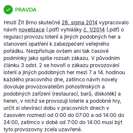
PRAVDA
Hnutí Žít Brno skutečně
28. srpna 2014
vypracovalo
návrh
novelizace
(.pdf) vyhlášky
č. 1/2014
(.pdf) o
regulaci provozu loterií a jiných podobných her a
stanovení opatření k zabezpečení veřejného
pořádku. Nezpřísňuje ovšem ani tak časové
podmínky jako spíše rozsah zákazu. V původním
článku 3 odst. 2 se hovoří o zákazu provozování
loterií a jiných podobných her mezi 7 a 14. hodinou
každého pracovního dne, zatímco návrh novely
dovoluje provozovatelům pohostinských a
podobných zařízení (restaurací, barů, diskoték) a
heren, v nichž se provozují loterie a podobné hry,
určit si otevírací dobu v pracovních dnech v
časovém rozmezí od 0:00 do 07:00 a od 14:00 do
24:00, zatímco v době od 7:00 do 14:00 musí být
tyto provozovny zcela uzavřené.