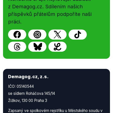
z Demagog.cz. Sdílením našich
příspěvků přátelům podpoříte naši
práci.
Demagog.cz, z.s.
IČO: 05140544
se sídlem Roháčova 145/14
Žižkov, 130 00 Praha 3
Zapsaný ve spolkovém rejstříku u Městského soudu v