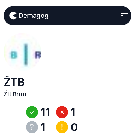
ŽTB
Žít Brno
11
1
1
0