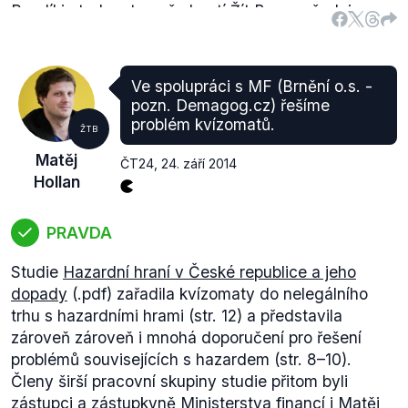
Rozdíl je tedy v tom, že hnutí Žít Brno požaduje
provozovny, kde se tyto loterijní hry vyskytují, v
čase od 07:00 do 14:00 zcela uzavřít, nikoliv jen
zakázat provozování těchto her.
Ve spolupráci s MF (Brnění o.s. -
Na povrchní úpravu cílových subjektů a jiné
pozn. Demagog.cz) řešíme
nedokonalosti vyhlášky
upozorňovalo
hnutí již před
problém kvízomatů.
ŽTB
vstupem vyhlášky v účinnost v lednu roku 2014.
Matěj
Vyhláška mimo jiné vymezuje k provozování
ČT24
,
24. září 2014
Hollan
hazardu několik
přílohou
stanovených míst. Na
těchto místech je totiž (za splnění podmínek v čl. 4
vyhlášky
) exkluzivně povoleno provozovat i hazard
PRAVDA
"terminálového" a "automatového" typu, žetonové
Studie
Hazardní hraní v České republice a jeho
a karetní loterie jsou pak povoleny všude mimo MČ
dopady
(.pdf) zařadila kvízomaty do nelegálního
Brno - Královo pole. S tímto hnutí Źít Brno zásadně
trhu s hazardními hrami (str. 12) a představila
nesouhlasilo, což vyjádřilo mimo jiné satirickým
zároveň zároveň i mnohá doporučení pro řešení
článkem
vyzdvihující provozovatele těchto heren,
problémů souvisejících s hazardem (str. 8–10).
společnost Kajot.
Členy širší pracovní skupiny studie přitom byli
Výrok tedy hodnotíme jako pravdivý.
zástupci a zástupkyně Ministerstva financí i Matěj