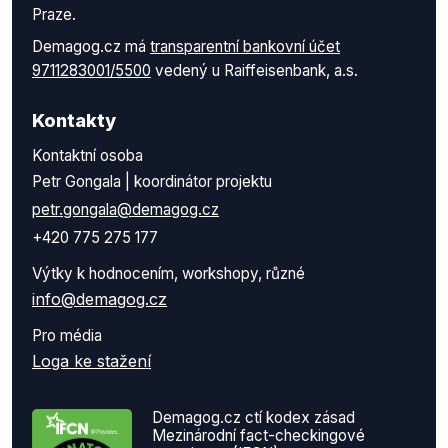
Praze.
Demagog.cz má
transparentní bankovní účet
9711283001/5500
vedený u Raiffeisenbank, a.s.
Kontakty
Kontaktní osoba
Petr Gongala | koordinátor projektu
petr.gongala@demagog.cz
+420 775 275 177
Výtky k hodnocením, workshopy, různé
info@demagog.cz
Pro média
Loga ke stažení
Demagog.cz ctí kodex zásad
Mezinárodní fact-checkingové