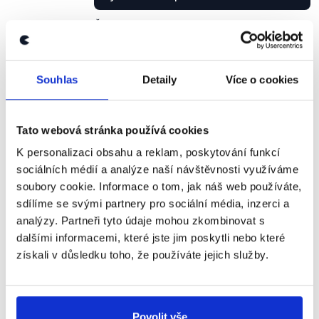
ČT24
,
24. září 2014
PRAVDA
Souhlas
Detaily
Více o cookies
Úřad pro ochranu hospodářské soutěže publikoval
dne 1. září 2014
stanovisko
(.pdf) vztahující se k
Tato webová stránka používá cookies
regulaci loterií a jiných podobných her obcemi, ve
K personalizaci obsahu a reklam, poskytování funkcí
kterém těmto sděluje, že na základě § 19a (Dozor
sociálních médií a analýze naší návštěvnosti využíváme
nad orgány veřejné správy) zákona č. 143/2001 Sb.,
soubory cookie. Informace o tom, jak náš web používáte,
zákon o ochraně hospodářské soutěže a o změně
sdílíme se svými partnery pro sociální média, inzerci a
některých zákonů (zákon o ochraně hospodářské
analýzy. Partneři tyto údaje mohou zkombinovat s
soutěže), ve znění pozdějších předpisů, a v souladu
dalšími informacemi, které jste jim poskytli nebo které
s nálezem Ústavního soudu sp. zn. Pl. ÚS 56/10,
získali v důsledku toho, že používáte jejich služby.
jsou obce, které se pro regulaci loterií a jiných
podobných her rozhodnou, povinny ke dni 1. ledna
2015 zveřejnit veškerá kritéria, na základě nichž
budou na jejich území loterie a jiné podobné hry
Povolit vše