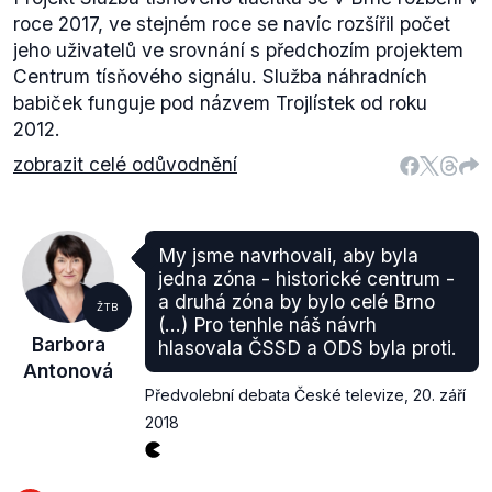
roce 2017, ve stejném roce se navíc rozšířil počet
jeho uživatelů ve srovnání s předchozím projektem
Centrum tísňového signálu. Služba náhradních
babiček funguje pod názvem Trojlístek od roku
2012.
zobrazit celé odůvodnění
My jsme navrhovali, aby byla
jedna zóna - historické centrum -
a druhá zóna by bylo celé Brno
ŽTB
(...) Pro tenhle náš návrh
Barbora
hlasovala ČSSD a ODS byla proti.
Antonová
Předvolební debata České televize
,
20. září
2018