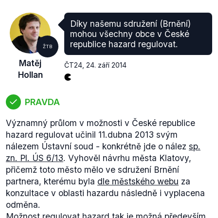
Díky našemu sdružení (Brnění)
mohou všechny obce v České
republice hazard regulovat.
ŽTB
Matěj
ČT24
,
24. září 2014
Hollan
PRAVDA
Významný průlom v možnosti v České republice
hazard regulovat učinil 11.dubna 2013 svým
nálezem Ústavní soud - konkrétně jde o nález
sp.
zn. Pl. ÚS 6/13
. Vyhověl návrhu města Klatovy,
přičemž toto město mělo ve sdružení Brnění
partnera, kterému byla
dle městského webu
za
konzultace v oblasti hazardu následně i vyplacena
odměna.
Možnost regulovat hazard tak je možná především