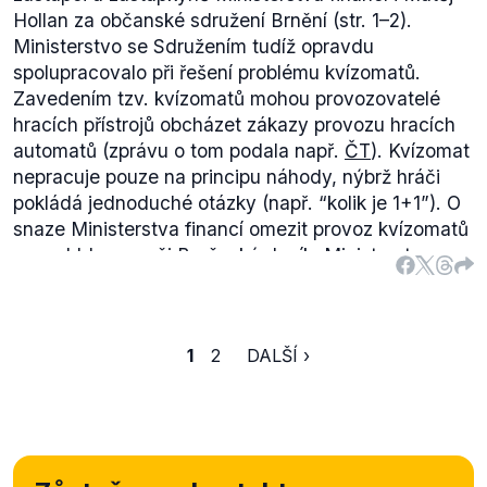
Hollan za občanské sdružení Brnění (str. 1–2).
Ministerstvo se Sdružením tudíž opravdu
spolupracovalo při řešení problému kvízomatů.
Zavedením tzv. kvízomatů mohou provozovatelé
hracích přístrojů obcházet zákazy provozu hracích
automatů (zprávu o tom podala např.
ČT
). Kvízomat
nepracuje pouze na principu náhody, nýbrž hráči
pokládá jednoduché otázky (např. “kolik je 1+1”). O
snaze Ministerstva financí omezit provoz kvízomatů
napsal
Idnes.cz
či
Brněnský deník
. Ministerstvo
podle těchto zpráv na provozovatele automatů v
Brně podalo několik žalob.
1
2
DALŠÍ ›