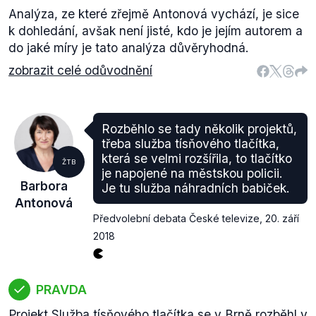
Analýza, ze které zřejmě Antonová vychází, je sice
k dohledání, avšak není jisté, kdo je jejím autorem a
do jaké míry je tato analýza důvěryhodná.
zobrazit celé odůvodnění
Rozběhlo se tady několik projektů,
třeba služba tísňového tlačítka,
která se velmi rozšířila, to tlačítko
ŽTB
je napojené na městskou policii.
Barbora
Je tu služba náhradních babiček.
Antonová
Předvolební debata České televize
,
20. září
2018
PRAVDA
Projekt Služba tísňového tlačítka se v Brně rozběhl v