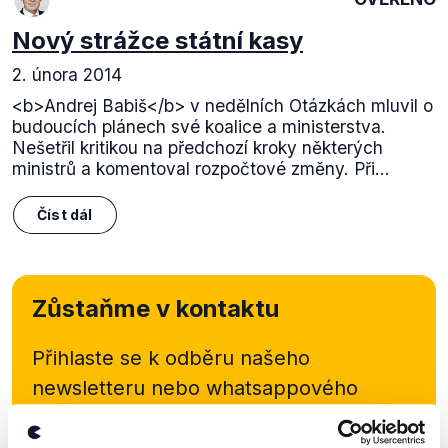
Nový strážce státní kasy
2. února 2014
<b>Andrej Babiš</b> v nedělních Otázkách mluvil o
budoucích plánech své koalice a ministerstva.
Nešetřil kritikou na předchozí kroky některých
ministrů a komentoval rozpočtové změny. Při...
Číst dál
Zůstaňme v kontaktu
Přihlaste se k odběru našeho
newsletteru nebo
whatsappového
kanálu, kde pravidelně přinášíme
shrnutí nejzajímavějších článků a analýz.