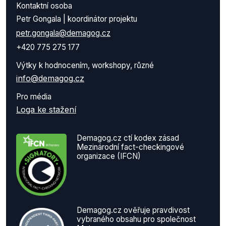
Kontaktní osoba
Petr Gongala | koordinátor projektu
petr.gongala@demagog.cz
+420 775 275 177
Výtky k hodnocením, workshopy, různé
info@demagog.cz
Pro média
Loga ke stažení
Demagog.cz ctí kodex zásad
Mezinárodní fact-checkingové
organizace (IFCN)
Demagog.cz ověřuje pravdivost
vybraného obsahu pro společnost