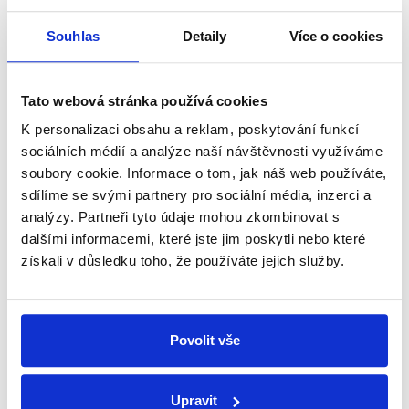
Začněte nás odebírat, a mějte tak
Souhlas
Detaily
Více o cookies
přehled o tom, jaké dezinformace a
nepravdy se zrovna v Česku šíří.
Tato webová stránka používá cookies
K personalizaci obsahu a reklam, poskytování funkcí
Newsletter
WhatsApp
sociálních médií a analýze naší návštěvnosti využíváme
soubory cookie. Informace o tom, jak náš web používáte,
sdílíme se svými partnery pro sociální média, inzerci a
analýzy. Partneři tyto údaje mohou zkombinovat s
Sociální sítě
dalšími informacemi, které jste jim poskytli nebo které
získali v důsledku toho, že používáte jejich služby.
Nenechte si ujít nejnovější události
z Demagog.cz. Sdílením našich
příspěvků přátelům podpoříte naši
Povolit vše
práci.
Upravit