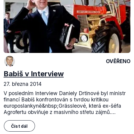
OVĚŘENO
Babiš v Interview
27. března 2014
V posledním Interview Daniely Drtinové byl ministr
financí Babiš konfrontován s tvrdou kritikou
europoslankyně&nbsp;Grässleové, která ex-šéfa
Agrofertu obviňuje z masivního střetu zájmů....
Číst dál