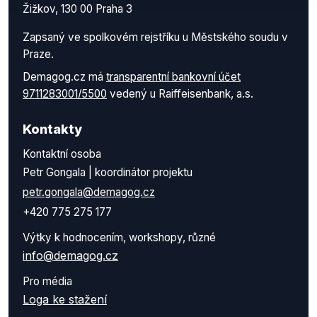
Žižkov, 130 00 Praha 3
Zapsaný ve spolkovém rejstříku u Městského soudu v
Praze.
Demagog.cz má
transparentní bankovní účet
9711283001/5500
vedený u Raiffeisenbank, a.s.
Kontakty
Kontaktní osoba
Petr Gongala | koordinátor projektu
petr.gongala@demagog.cz
+420 775 275 177
Výtky k hodnocením, workshopy, různé
info@demagog.cz
Pro média
Loga ke stažení