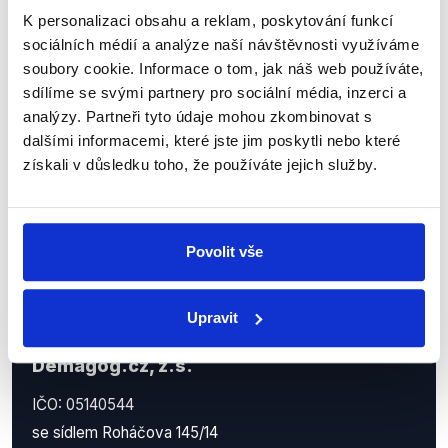
Sociální sítě
K personalizaci obsahu a reklam, poskytování funkcí
sociálních médií a analýze naší návštěvnosti využíváme
Nenechte si ujít nejnovější události
soubory cookie. Informace o tom, jak náš web používáte,
z Demagog.cz. Sdílením našich
sdílíme se svými partnery pro sociální média, inzerci a
příspěvků přátelům podpoříte naši
analýzy. Partneři tyto údaje mohou zkombinovat s
dalšími informacemi, které jste jim poskytli nebo které
práci.
získali v důsledku toho, že používáte jejich služby.
Povolit vše
Upravit
Demagog.cz, z.s.
IČO: 05140544
se sídlem Roháčova 145/14