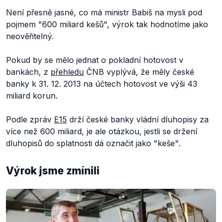
Není přesně jasné, co má ministr Babiš na mysli pod
pojmem "600 miliard kešů", výrok tak hodnotíme jako
neověřitelný.
Pokud by se mělo jednat o pokladní hotovost v
bankách, z
přehledu
ČNB vyplývá, že měly české
banky k 31. 12. 2013 na účtech hotovost ve výši 43
miliard korun.
Podle zpráv
E15
drží české banky vládní dluhopisy za
více než 600 miliard, je ale otázkou, jestli se držení
dluhopisů do splatnosti dá označit jako "keše".
Výrok jsme zmínili