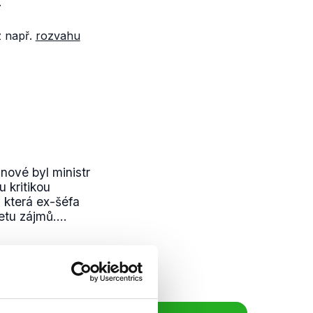
.
z např.
rozvahu
nové byl ministr
 kritikou
 která ex-šéfa
etu zájmů....