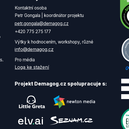
Kontaktní osoba
Petr Gongala | koordinátor projektu
petr.gongala@demagog.cz
+420 775 275 177
o
Výtky k hodnocením, workshopy, různé
info@demagog.cz
s.
Pro média
Loga ke stažení
Projekt Demagog.cz spolupracuje s: