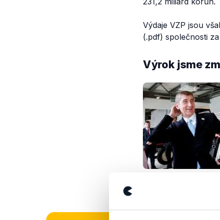
231,2 miliard korun.
Výdaje VZP jsou vš
(.pdf) společnosti za
Výrok jsme zmí