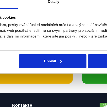
Detaily
Soci
á cookies
sletteru nebo
Nenecht
klam, poskytování funkcí sociálních médií a analýze naší návšt
delně přinášíme shrnutí
z Dema
 náš web používáte, sdílíme se svými partnery pro sociální média
 Začněte nás odebírat, a
příspě
 s dalšími informacemi, které jste jim poskytli nebo které získa
ezinformace a nepravdy se
práci.
Upravit
WhatsApp
Kontakty