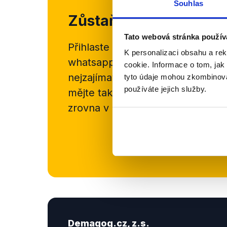
Souhlas
Zůstaňme v kontaktu
Tato webová stránka použív
Přihlaste se k odběru našeho
new
K personalizaci obsahu a re
whatsappového kanálu, kde pravi
cookie. Informace o tom, jak
nejzajímavějších článků a analýz.
tyto údaje mohou zkombinovat
používáte jejich služby.
mějte tak přehled o tom, jaké d
zrovna v Česku šíří.
Newsletter
Demagog.cz, z.s.