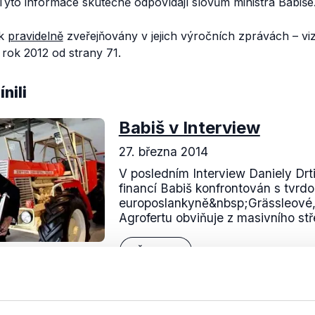
 Tyto informace skutečně odpovídají slovům ministra Babiše
ak
pravidelně
zveřejňovány v jejich výročních zprávách – vi
 rok 2012 od strany 71.
nili
Babiš v Interview
27. března 2014
V posledním Interview Daniely Drti
financí Babiš konfrontován s tvrdou
europoslankyně&nbsp;Grässleové,
Agrofertu obviňuje z masivního stř
Číst dál
OVĚŘENO