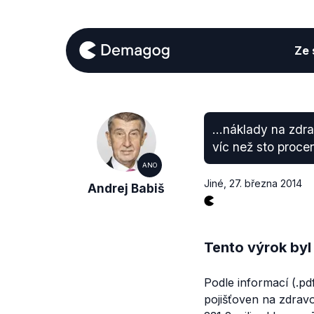
Ze s
...náklady na zdra
víc než sto procen
ANO
Jiné
,
27. března 2014
Andrej Babiš
Tento výrok byl
Podle informací (.pdf
pojišťoven na zdravo