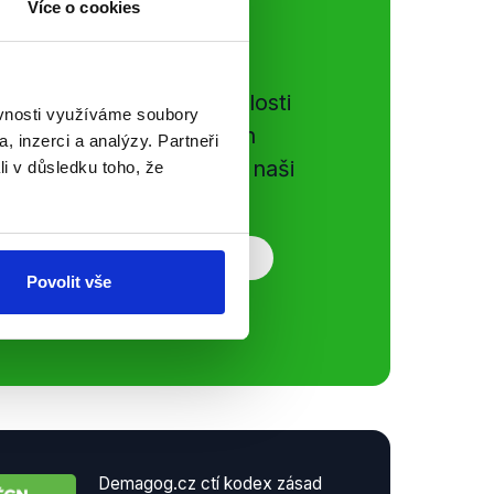
Více o cookies
ální sítě
e si ujít nejnovější události
ěvnosti využíváme soubory
gog.cz. Sdílením našich
, inzerci a analýzy. Partneři
vků přátelům podpoříte naši
li v důsledku toho, že
Povolit vše
Demagog.cz ctí kodex zásad