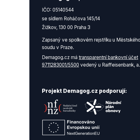
IČO: 05140544
se sídlem Roháčova 145/14
Žižkov, 130 00 Praha 3
Zapsaný ve spolkovém rejstříku u Městskéh
soudu v Praze.
Demagog.cz má
transparentní bankovní účet
9711283001/5500
vedený u Raiffeisenbank, a.
Projekt Demagog.cz podporují: