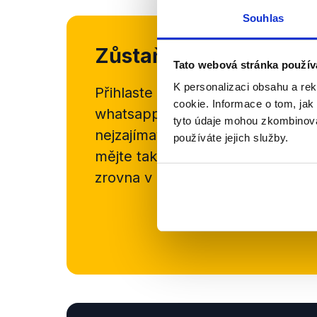
Souhlas
Zůstaňme v kontaktu
Tato webová stránka použív
K personalizaci obsahu a re
Přihlaste se k odběru našeho
new
cookie. Informace o tom, jak
whatsappového kanálu, kde pravi
tyto údaje mohou zkombinovat
nejzajímavějších článků a analýz.
používáte jejich služby.
mějte tak přehled o tom, jaké d
zrovna v Česku šíří.
Newsletter