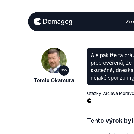
Ze s
Ale pakliže ta prá
přeprověřená, že t
skutečně, dneska j
SPD
nějaké sponzorin
Tomio Okamura
Otázky Václava Morav
Tento výrok byl