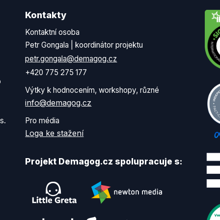
Kontakty
Kontaktní osoba
Petr Gongala | koordinátor projektu
petr.gongala@demagog.cz
+420 775 275 177
o
Výtky k hodnocením, workshopy, různé
info@demagog.cz
s.
Pro média
Loga ke stažení
Projekt Demagog.cz spolupracuje s: