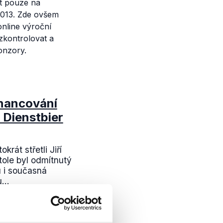
t pouze na
2013. Zde ovšem
online výroční
zkontrolovat a
onzory.
inancování
 Dienstbier
rát střetli Jiří
ole byl odmítnutý
 i současná
...