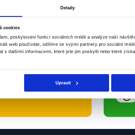
Detaily
Soci
á cookies
klam, poskytování funkcí sociálních médií a analýze naší návšt
sletteru nebo
Nenecht
 náš web používáte, sdílíme se svými partnery pro sociální média
delně přinášíme shrnutí
z Dema
 s dalšími informacemi, které jste jim poskytli nebo které získa
 Začněte nás odebírat, a
příspě
ezinformace a nepravdy se
práci.
Upravit
WhatsApp