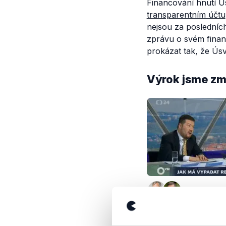
Financování hnutí Ú
transparentním účtu
nejsou za posledních
zprávu o svém financ
prokázat tak, že Ús
Výrok jsme zmí