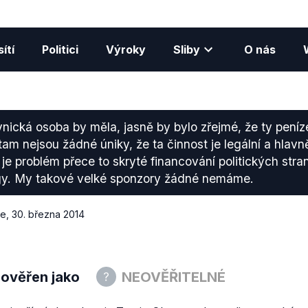
ítí
Politici
Výroky
Sliby
O nás
vnická osoba by měla, jasně by bylo zřejmé, že ty peníze
am nejsou žádné úniky, že ta činnost je legální a hlavn
e problém přece to skryté financování politických stran
gy. My takové velké sponzory žádné nemáme.
ce
,
30. března 2014
 ověřen jako
NEOVĚŘITELNÉ