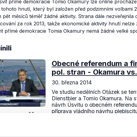
svit přímé demokracie Tomio Okamury lze online procháze
tohoto hnutí, který byl založen před podzimními volbami 
 pět měsíců téměř žádné aktivity. Strana dále nezveřejnila 
ování za rok 2013, takže ekonomické aktivity hnutí nelze 
vit přímé demokracie Tomia Okamury nemá žádné velké sp
nili
Obecné referendum a f
pol. stran - Okamura vs.
30. března 2014
Ve studiu nedělních Otázek se tentok
Dienstbier a Tomio Okamura. Na st
návrh Úsvitu o obecném referendu
příprava vládního návrhu plebiscitu
OVĚŘENO
Číst dál