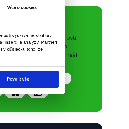
Více o cookies
ální sítě
ěvnosti využíváme soubory
e si ujít nejnovější události
, inzerci a analýzy. Partneři
gog.cz. Sdílením našich
li v důsledku toho, že
vků přátelům podpoříte naši
Povolit vše