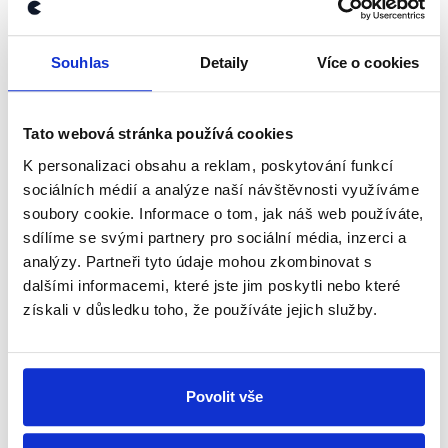
kanálu, kde pravidelně přinášíme
shrnutí nejzajímavějších článků a analýz.
Souhlas
Detaily
Více o cookies
Začněte nás odebírat, a mějte tak
přehled o tom, jaké dezinformace a
nepravdy se zrovna v Česku šíří.
Tato webová stránka používá cookies
K personalizaci obsahu a reklam, poskytování funkcí
sociálních médií a analýze naší návštěvnosti využíváme
Newsletter
WhatsApp
soubory cookie. Informace o tom, jak náš web používáte,
sdílíme se svými partnery pro sociální média, inzerci a
analýzy. Partneři tyto údaje mohou zkombinovat s
dalšími informacemi, které jste jim poskytli nebo které
Sociální sítě
získali v důsledku toho, že používáte jejich služby.
Nenechte si ujít nejnovější události
z Demagog.cz. Sdílením našich
Povolit vše
příspěvků přátelům podpoříte naši
práci.