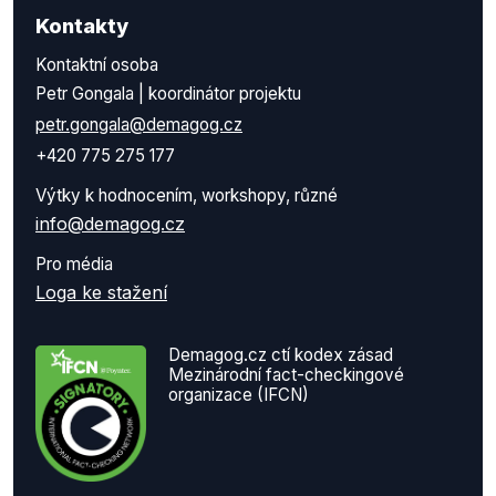
Kontakty
Kontaktní osoba
Petr Gongala | koordinátor projektu
petr.gongala@demagog.cz
+420 775 275 177
Výtky k hodnocením, workshopy, různé
info@demagog.cz
Pro média
Loga ke stažení
Demagog.cz ctí kodex zásad
Mezinárodní fact-checkingové
organizace (IFCN)