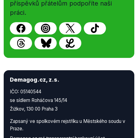
příspěvků přátelům podpoříte naši
práci.
Demagog.cz, z.s.
IČO: 05140544
se sídlem Roháčova 145/14
Žižkov, 130 00 Praha 3
Zapsaný ve spolkovém rejstříku u Městského soudu v
Praze.