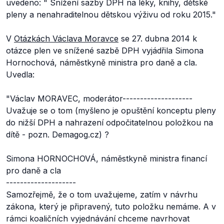
uvedeno: "
Snížení sazby DPH na léky, knihy, dětské
pleny a nenahraditelnou dětskou výživu od roku 2015."
V
Otázkách Václava Moravce
se 27. dubna 2014 k
otázce plen ve snížené sazbě DPH vyjádřila Simona
Hornochová, náměstkyně ministra pro daně a cla.
Uvedla:
"Václav MORAVEC, moderátor
--------------------
Uvažuje se o tom
(myšleno je opuštění konceptu pleny
do nižší DPH a nahrazení odpočitatelnou položkou na
dítě - pozn. Demagog.cz)
?
Simona HORNOCHOVÁ, náměstkyně ministra financí
pro daně a cla
--------------------
Samozřejmě, že o tom uvažujeme, zatím v návrhu
zákona, který je připravený, tuto položku nemáme. A v
rámci koaličních vyjednávání chceme navrhovat