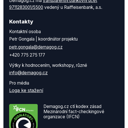
Demagog.cz má
transparentní bankovní účet
9711283001/5500
vedený u Raiffeisenbank, a.s.
Kontakty
Kontaktní osoba
Petr Gongala | koordinátor projektu
petr.gongala@demagog.cz
+420 775 275 177
Výtky k hodnocením, workshopy, různé
info@demagog.cz
Pro média
Loga ke stažení
Demagog.cz ctí kodex zásad
Mezinárodní fact-checkingové
organizace (IFCN)