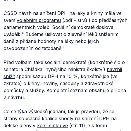
ČSSD návrh na snížení DPH na léky a knihy měla ve
svém
volebním programu
(.pdf - str.8 ) do předčasných
parlamentních voleb. Sociální demokraté doslova
uváděli: "
Budeme usilovat o zlevnění léků snížením
daně z přidané hodnoty na léky nebo jejich
osvobozením od této
daně
."
Před volbami také sociální demokraté (konkrétně šlo o
senátora Chládka, nynějšího ministra školství)
navrhli
snížit
spodní sazbu DPH na 10 %, konkétně jde (ve
zkratce) o knihy, noviny, časopisy a zdravotnické
pomůcky a služby. Kompletní seznam obsahuje příloha
2 návrhu.
Co se týká výsledků jednání, tak je pravdou, že se
strany současné koalice shodly na snížení DPH na
dětské pleny.V
koal. smlouvě
(str. 11) je k tomu