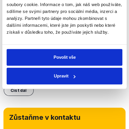
soubory cookie. Informace o tom, jak náš web používáte,
sdílíme se svými partnery pro sociální média, inzerci a
analýzy. Partneři tyto údaje mohou zkombinovat s
dalšími informacemi, které jste jim poskytli nebo které
OVĚŘENO
získali v důsledku toho, že používáte jejich služby.
100 dní vlády Bohuslava Sobotky
4. května 2014
Povolit vše
Předseda vlády v nedělních Otázkách bilancoval
své dosavadní vládnutí. Premiér se často srovnával
s předchozími kabinety, řešily se i první kauzy, jako
Upravit
kontroverzní výroky ministra zahraničí...
Číst dál
Zůstaňme v kontaktu