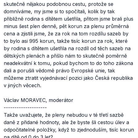
skutečně nějakou podobnou cestu, protože se
domníváme, my jsme si to spočítali, kolik by tak
přibližně rodina s dítětem ušetřila, přitom jsme brali plus
minus šest plen denně, pět korun za plenu průměrná
cena a zjistili jsme, že za rok na tom rozdílu sazeb by
to bylo asi 995 korun, takže tisíc korun za rok, které
by rodina s dítětem ušetřila na rozdíl od těch sazeb na
dětských plenách a přišlo nám to skutečně poměrně
neadekvátní k tomu, pokud bychom to do toho zákona
dali a porušili vědomě právo Evropské unie, tak
můžeme ztratit vyjednávací pozici jako Česká republika
v jiných věcech.
Václav MORAVEC, moderátor
--------------------
Takže uvažujete, že pleny nebudou v té třetí sazbě
daně z přidané hodnoty, ale že byste šli cestou úlev a
odpočitatelné položky, když to zjednoduším, tisíc korun
na dítě od 0 do 3 let?