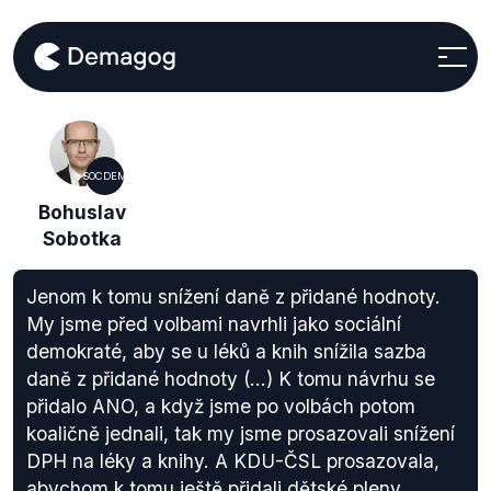
SOCDEM
Bohuslav
Sobotka
Jenom k tomu snížení daně z přidané hodnoty.
My jsme před volbami navrhli jako sociální
demokraté, aby se u léků a knih snížila sazba
daně z přidané hodnoty (...) K tomu návrhu se
přidalo ANO, a když jsme po volbách potom
koaličně jednali, tak my jsme prosazovali snížení
DPH na léky a knihy. A KDU-ČSL prosazovala,
abychom k tomu ještě přidali dětské pleny,