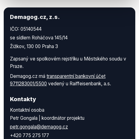
Demagog.cz, z.s.
IČO: 05140544
se sídlem Roháčova 145/14
Žižkov, 130 00 Praha 3
Zapsaný ve spolkovém rejstříku u Městského soudu v
Praze.
Demagog.cz má
transparentní bankovní účet
9711283001/5500
vedený u Raiffeisenbank, a.s.
Kontakty
Kontaktní osoba
Petr Gongala | koordinátor projektu
petr.gongala@demagog.cz
+420 775 275 177