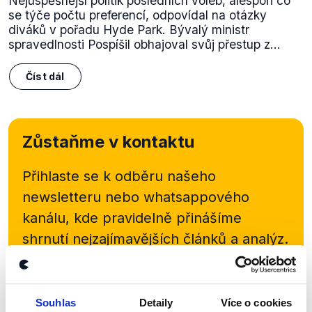
Nejúspěšnější politik posledních voleb, alespoň co
se týče počtu preferencí, odpovídal na otázky
diváků v pořadu Hyde Park. Bývalý ministr
spravedlnosti Pospíšil obhajoval svůj přestup z...
Číst dál
Zůstaňme v kontaktu
Přihlaste se k odběru našeho
newsletteru nebo
whatsappového
kanálu, kde pravidelně přinášíme
shrnutí nejzajímavějších článků a analýz.
Začněte nás odebírat, a mějte tak
přehled o tom, jaké dezinformace a
nepravdy se zrovna v Česku šíří.
Souhlas
Detaily
Více o cookies