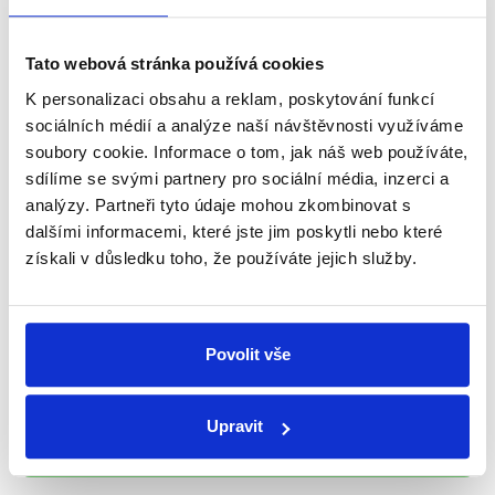
Newsletter
WhatsApp
Tato webová stránka používá cookies
K personalizaci obsahu a reklam, poskytování funkcí
sociálních médií a analýze naší návštěvnosti využíváme
soubory cookie. Informace o tom, jak náš web používáte,
Sociální sítě
sdílíme se svými partnery pro sociální média, inzerci a
analýzy. Partneři tyto údaje mohou zkombinovat s
Nenechte si ujít nejnovější události
dalšími informacemi, které jste jim poskytli nebo které
z Demagog.cz. Sdílením našich
získali v důsledku toho, že používáte jejich služby.
příspěvků přátelům podpoříte naši
práci.
Povolit vše
Upravit