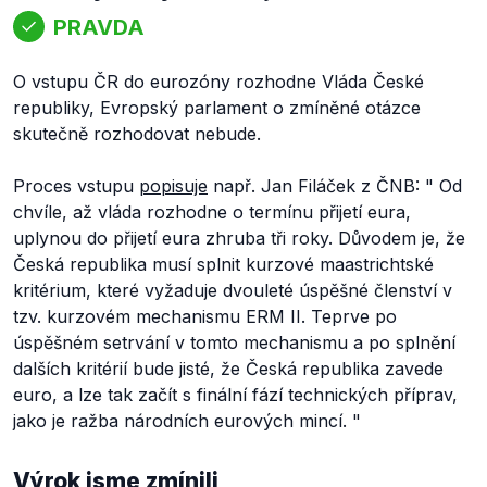
PRAVDA
O vstupu ČR do eurozóny rozhodne Vláda České
republiky, Evropský parlament o zmíněné otázce
skutečně rozhodovat nebude.
Proces vstupu
popisuje
např. Jan Filáček z ČNB: "
Od
chvíle, až vláda rozhodne o termínu přijetí eura,
uplynou do přijetí eura zhruba tři roky. Důvodem je, že
Česká republika musí splnit kurzové maastrichtské
kritérium, které vyžaduje dvouleté úspěšné členství v
tzv. kurzovém mechanismu ERM II. Teprve po
úspěšném setrvání v tomto mechanismu a po splnění
dalších kritérií bude jisté, že Česká republika zavede
euro, a lze tak začít s finální fází technických příprav,
jako je ražba národních eurových mincí.
"
Výrok jsme zmínili