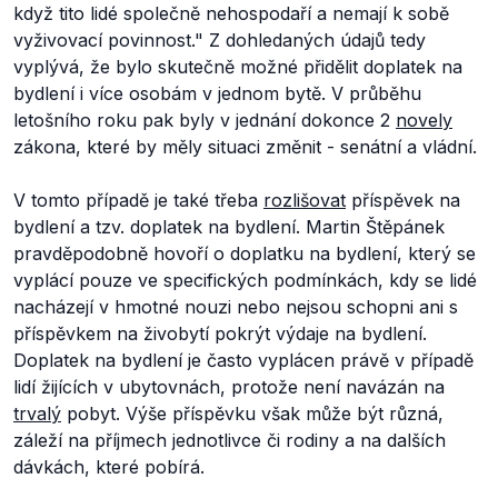
když tito lidé společně nehospodaří a nemají k sobě
vyživovací povinnost."
Z dohledaných údajů tedy
vyplývá, že bylo skutečně možné přidělit doplatek na
bydlení i více osobám v jednom bytě. V průběhu
letošního roku pak byly v jednání dokonce 2
novely
zákona, které by měly situaci změnit - senátní a vládní.
V tomto případě je také třeba
rozlišovat
příspěvek na
bydlení a tzv. doplatek na bydlení. Martin Štěpánek
pravděpodobně hovoří o doplatku na bydlení, který se
vyplácí pouze ve specifických podmínkách, kdy se lidé
nacházejí v hmotné nouzi nebo nejsou schopni ani s
příspěvkem na živobytí pokrýt výdaje na bydlení.
Doplatek na bydlení je často vyplácen právě v případě
lidí žijících v ubytovnách, protože není navázán na
trvalý
pobyt. Výše příspěvku však může být různá,
záleží na příjmech jednotlivce či rodiny a na dalších
dávkách, které pobírá.