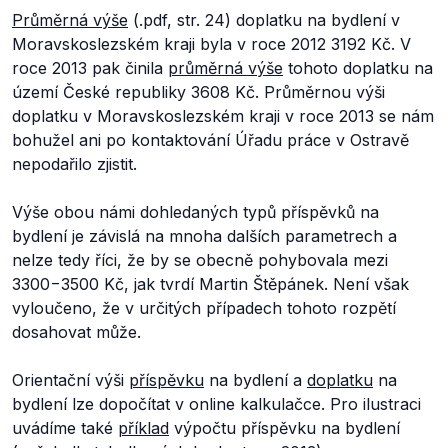
Průměrná výše
(.pdf, str. 24) doplatku na bydlení v
Moravskoslezském kraji byla v roce 2012 3192 Kč. V
roce 2013 pak činila
průměrná výše
tohoto doplatku na
území České republiky 3608 Kč. Průměrnou výši
doplatku v Moravskoslezském kraji v roce 2013 se nám
bohužel ani po kontaktování Úřadu práce v Ostravě
nepodařilo zjistit.
Výše obou námi dohledaných typů příspěvků na
bydlení je závislá na mnoha dalších parametrech a
nelze tedy říci, že by se obecně pohybovala mezi
3300−3500 Kč, jak tvrdí Martin Štěpánek. Není však
vyloučeno, že v určitých případech tohoto rozpětí
dosahovat může.
Orientační výši
příspěvku
na bydlení a
doplatku
na
bydlení lze dopočítat v online kalkulačce. Pro ilustraci
uvádíme také
příklad
výpočtu příspěvku na bydlení