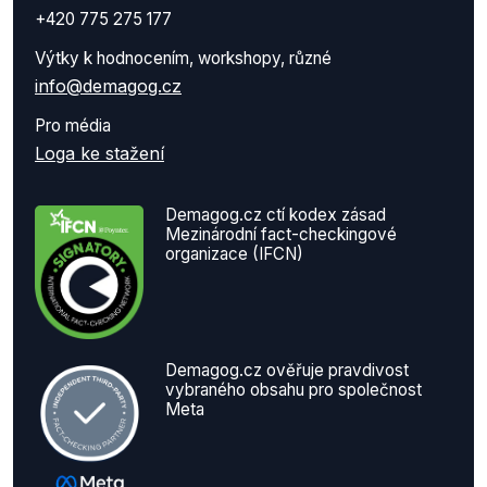
+420 775 275 177
Výtky k hodnocením, workshopy, různé
info@demagog.cz
Pro média
Loga ke stažení
Demagog.cz ctí kodex zásad
Mezinárodní fact-checkingové
organizace (IFCN)
Demagog.cz ověřuje pravdivost
vybraného obsahu pro společnost
Meta