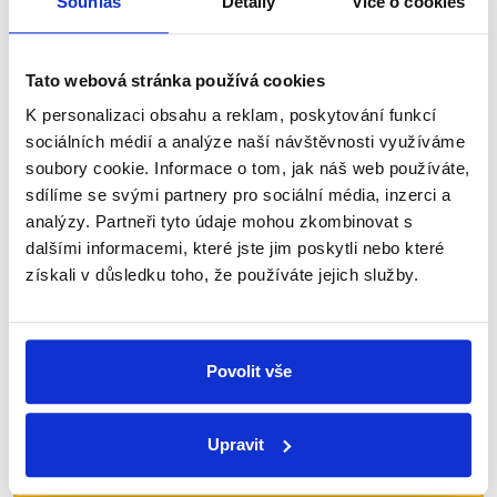
Souhlas
Detaily
Více o cookies
V druhé části předvolební diskuse z Ostravy
kandidáti na primátorské křeslo probírali tematiku
sociálně vyloučených lokalit. Mluvilo se
o&nbsp;inkluzi ve školách,&nbsp;reformě
Tato webová stránka používá cookies
legislativy,...
K personalizaci obsahu a reklam, poskytování funkcí
sociálních médií a analýze naší návštěvnosti využíváme
Číst dál
soubory cookie. Informace o tom, jak náš web používáte,
sdílíme se svými partnery pro sociální média, inzerci a
analýzy. Partneři tyto údaje mohou zkombinovat s
dalšími informacemi, které jste jim poskytli nebo které
Zůstaňme v kontaktu
získali v důsledku toho, že používáte jejich služby.
Přihlaste se k odběru našeho
newsletteru nebo
whatsappového
Povolit vše
kanálu, kde pravidelně přinášíme
shrnutí nejzajímavějších článků a analýz.
Začněte nás odebírat, a mějte tak
Upravit
přehled o tom, jaké dezinformace a