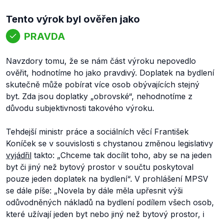
Tento výrok byl ověřen jako
PRAVDA
Navzdory tomu, že se nám část výroku nepovedlo
ověřit, hodnotíme ho jako pravdivý. Doplatek na bydlení
skutečně může pobírat více osob obývajících stejný
byt. Zda jsou doplatky „obrovské“, nehodnotíme z
důvodu subjektivnosti takového výroku.
Tehdejší ministr práce a sociálních věcí František
Koníček se v souvislosti s chystanou změnou legislativy
vyjádřil
takto:
„Chceme tak docílit toho, aby se na jeden
byt či jiný než bytový prostor v součtu poskytoval
pouze jeden doplatek na bydlení“.
V prohlášení MPSV
se dále píše:
„
Novela by dále měla upřesnit výši
odůvodněných nákladů na bydlení podílem všech osob,
které užívají jeden byt nebo jiný než bytový prostor, i