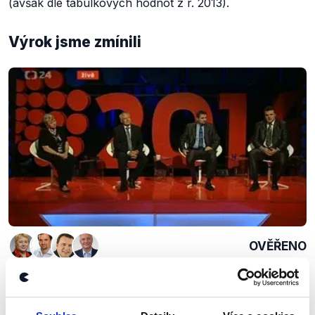
(avšak dle tabulkových hodnot z r. 2013).
Výrok jsme zmínili
OVĚŘENO
Volby 2014 - Ostrava (2. část)
11. září 2014