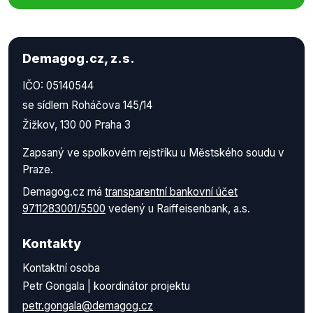
Demagog.cz, z.s.
IČO: 05140544
se sídlem Roháčova 145/14
Žižkov, 130 00 Praha 3
Zapsaný ve spolkovém rejstříku u Městského soudu v
Praze.
Demagog.cz má
transparentní bankovní účet
9711283001/5500
vedený u Raiffeisenbank, a.s.
Kontakty
Kontaktní osoba
Petr Gongala | koordinátor projektu
petr.gongala@demagog.cz