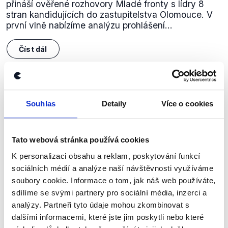
přináší ověřené rozhovory Mladé fronty s lídry 8
stran kandidujících do zastupitelstva Olomouce. V
první vlně nabízíme analýzu prohlášení...
Číst dál
Zůstaňme v kontaktu
Souhlas
Detaily
Více o cookies
Přihlaste se k odběru našeho
newsletteru nebo
whatsappového
Tato webová stránka používá cookies
kanálu, kde pravidelně přinášíme
K personalizaci obsahu a reklam, poskytování funkcí
shrnutí nejzajímavějších článků a analýz.
sociálních médií a analýze naší návštěvnosti využíváme
soubory cookie. Informace o tom, jak náš web používáte,
Začněte nás odebírat, a mějte tak
sdílíme se svými partnery pro sociální média, inzerci a
přehled o tom, jaké dezinformace a
analýzy. Partneři tyto údaje mohou zkombinovat s
nepravdy se zrovna v Česku šíří.
dalšími informacemi, které jste jim poskytli nebo které