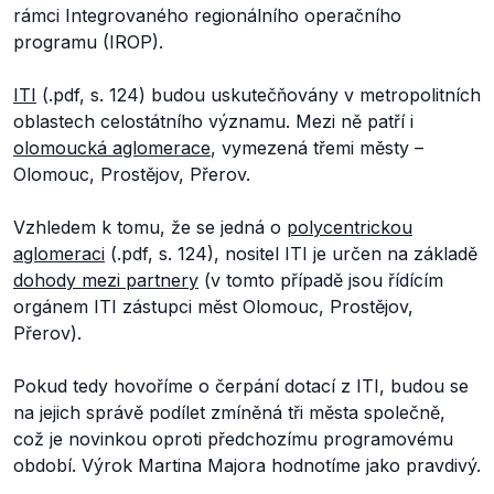
rámci Integrovaného regionálního operačního
programu (IROP).
ITI
(.pdf, s. 124) budou uskutečňovány v metropolitních
oblastech celostátního významu. Mezi ně patří i
olomoucká aglomerace
, vymezená třemi městy –
Olomouc, Prostějov, Přerov.
Vzhledem k tomu, že se jedná o
polycentrickou
aglomeraci
(.pdf, s. 124), nositel ITI je určen na základě
dohody mezi partnery
(v tomto případě jsou řídícím
orgánem ITI zástupci měst Olomouc, Prostějov,
Přerov).
Pokud tedy hovoříme o čerpání dotací z ITI, budou se
na jejich správě podílet zmíněná tři města společně,
což je novinkou oproti předchozímu programovému
období. Výrok Martina Majora hodnotíme jako pravdivý.