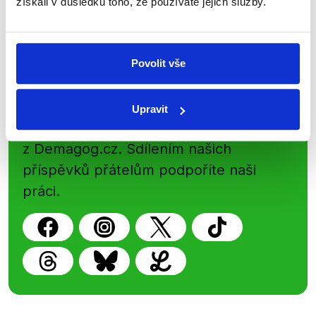
získali v důsledku toho, že používáte jejich služby.
Newsletter
WhatsApp
Povolit vše
Sociální sítě
Upravit
Nenechte si ujít nejnovější události
z Demagog.cz. Sdílením našich
příspěvků přátelům podpoříte naši
práci.