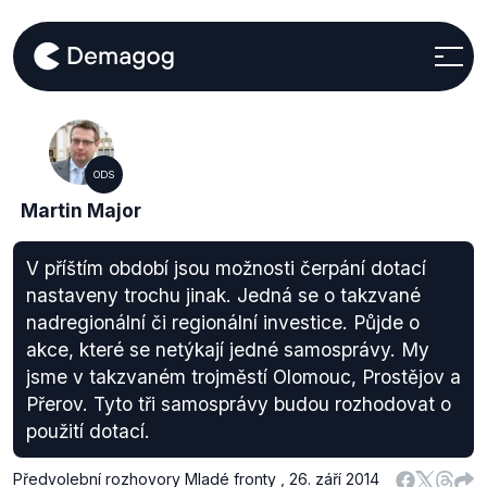
ODS
Martin Major
V příštím období jsou možnosti čerpání dotací
nastaveny trochu jinak. Jedná se o takzvané
nadregionální či regionální investice. Půjde o
akce, které se netýkají jedné samosprávy. My
jsme v takzvaném trojměstí Olomouc, Prostějov a
Přerov. Tyto tři samosprávy budou rozhodovat o
použití dotací.
Předvolební rozhovory Mladé fronty
,
26. září 2014