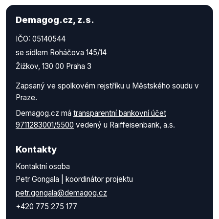
Demagog.cz, z.s.
IČO: 05140544
se sídlem Roháčova 145/14
Žižkov, 130 00 Praha 3
Zapsaný ve spolkovém rejstříku u Městského soudu v
Praze.
Demagog.cz má
transparentní bankovní účet
9711283001/5500
vedený u Raiffeisenbank, a.s.
Kontakty
Kontaktní osoba
Petr Gongala | koordinátor projektu
petr.gongala@demagog.cz
+420 775 275 177