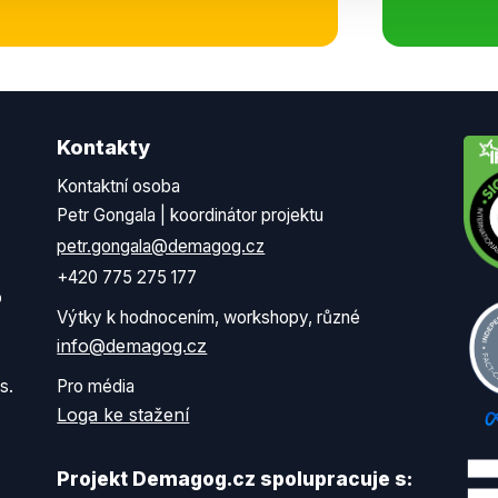
Kontakty
Kontaktní osoba
Petr Gongala | koordinátor projektu
petr.gongala@demagog.cz
+420 775 275 177
o
Výtky k hodnocením, workshopy, různé
info@demagog.cz
s.
Pro média
Loga ke stažení
Projekt Demagog.cz spolupracuje s: