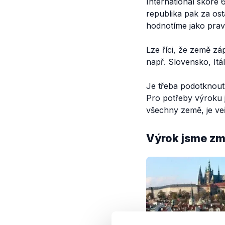
International skóre 
republika pak za os
hodnotíme jako prav
Lze říci, že země zá
např. Slovensko, Itá
Je třeba podotknout,
Pro potřeby výroku j
všechny země, je ve
Výrok jsme zmí