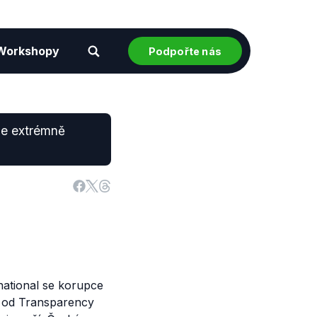
Workshopy
Podpořte nás
ce extrémně
ational se korupce
a od Transparency