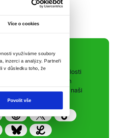
Více o cookies
ální sítě
ěvnosti využíváme soubory
, inzerci a analýzy. Partneři
li v důsledku toho, že
e si ujít nejnovější události
gog.cz. Sdílením našich
vků přátelům podpoříte naši
Povolit vše