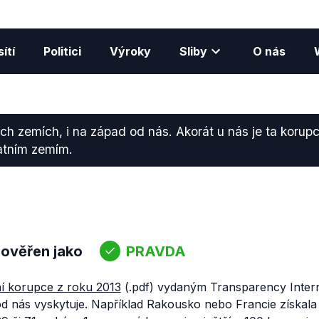
ítí
Politici
Výroky
Sliby
O nás
ch zemích, i na západ od nás. Akorát u nás je ta korup
atním zemím.
 ověřen jako
PRAVDA
í korupce z roku 2013
(.pdf) vydaným Transparency Intern
d nás vyskytuje. Například Rakousko nebo Francie získal