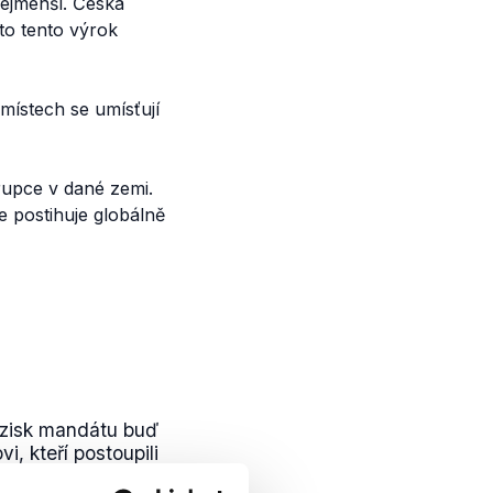
nejmenší. Česká
to tento výrok
 místech se umísťují
rupce v dané zemi.
e postihuje globálně
 zisk mandátu buď
, kteří postoupili