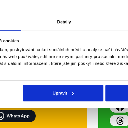
Číst dál
OVĚŘENO
Detaily
á cookies
Soci
klam, poskytování funkcí sociálních médií a analýze naší návšt
 náš web používáte, sdílíme se svými partnery pro sociální média
 s dalšími informacemi, které jste jim poskytli nebo které získa
sletteru nebo
Nenecht
delně přinášíme shrnutí
z Dema
 Začněte nás odebírat, a
příspě
ezinformace a nepravdy se
práci.
Upravit
WhatsApp