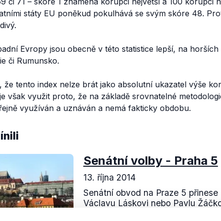
69 či 71 – skóre 1 znamená korupci největší a 100 korupci 
tatními státy EU poněkud pokulhává se svým skóre 48. Pro
divý.
padní Evropy jsou obecně v této statistice lepší, na horších
lie či Rumunsko.
 že tento index nelze brát jako absolutní ukazatel výše ko
e však využit proto, že na základě srovnatelné metodologi
řejně využíván a uznáván a nemá fakticky obdobu.
nili
Senátní volby - Praha 5
13. října 2014
Senátní obvod na Praze 5 přinese
Václavu Láskovi nebo Pavlu Žáčkovi
do 2. kola.