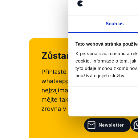
Souhlas
Tato webová stránka použív
Zůstaňme v kontaktu
K personalizaci obsahu a re
cookie. Informace o tom, jak
tyto údaje mohou zkombinovat
Přihlaste se k odběru našeho
new
používáte jejich služby.
whatsappového kanálu, kde pravi
nejzajímavějších článků a analýz.
mějte tak přehled o tom, jaké d
zrovna v Česku šíří.
Newsletter