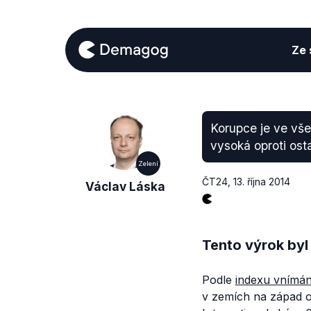
Ze s
Korupce je ve vše
vysoká oproti ost
Zelení
ČT24
,
13. října 2014
Václav Láska
Tento výrok byl
Podle
indexu vnímán
v zemích na západ o