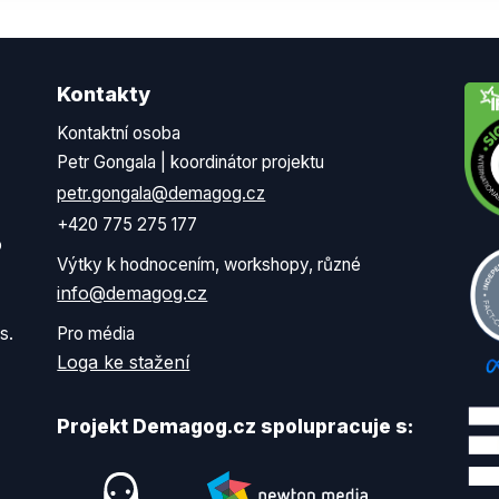
Kontakty
Kontaktní osoba
Petr Gongala | koordinátor projektu
petr.gongala@demagog.cz
+420 775 275 177
o
Výtky k hodnocením, workshopy, různé
info@demagog.cz
s.
Pro média
Loga ke stažení
Projekt Demagog.cz spolupracuje s: