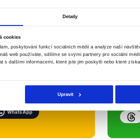
Číst dál
OVĚŘENO
Detaily
á cookies
Soci
klam, poskytování funkcí sociálních médií a analýze naší návšt
 náš web používáte, sdílíme se svými partnery pro sociální média
sletteru nebo
Nenecht
 s dalšími informacemi, které jste jim poskytli nebo které získa
delně přinášíme shrnutí
z Dema
 Začněte nás odebírat, a
příspě
ezinformace a nepravdy se
práci.
Upravit
WhatsApp