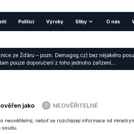
ítí
Politici
Výroky
Sliby
O nás
točnice ze Žďáru – pozn. Demagog.cz) bez nějakého po
o tam pouze doporučení z toho jednoho zařízení…
 ověřen jako
NEOVĚŘITELNÉ
 neověřitelný, neboť se rozcházejí informace od ministryn
 soudu.