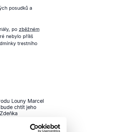
kých posudků a
iály, po
zběžném
ré nebylo příliš
dmínky trestního
vodu Louny Marcel
 bude chtít jeho
;Zdeňka