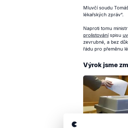
Mluvčí soudu Tomá
lékařských zpráv
“.
Naproti tomu minist
prolistování
spisu
uv
zevrubné, a bez důk
řádu pro přeměnu lé
Výrok jsme zmí