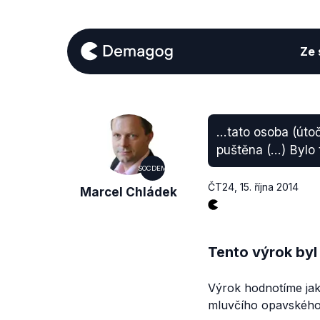
Ze s
...tato osoba (ú
puštěna (...) Byl
SOCDEM
ČT24
,
15. října 2014
Marcel Chládek
Tento výrok byl
Výrok hodnotíme jako
mluvčího opavského