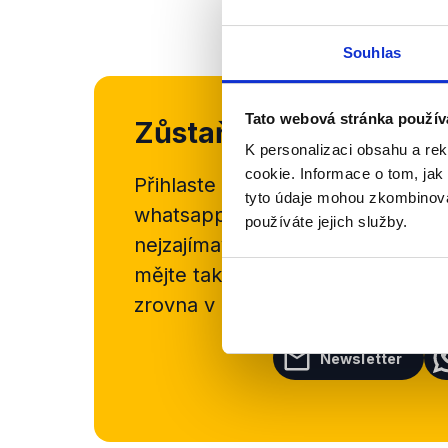
Souhlas
Tato webová stránka použív
Zůstaňme v kontaktu
K personalizaci obsahu a re
cookie. Informace o tom, jak
Přihlaste se k odběru našeho
new
tyto údaje mohou zkombinovat
whatsappového kanálu, kde pravi
používáte jejich služby.
nejzajímavějších článků a analýz.
mějte tak přehled o tom, jaké d
zrovna v Česku šíří.
Newsletter