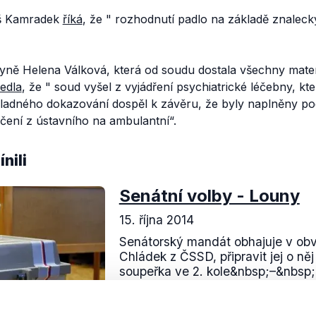
š Kamradek
říká
, že "
rozhodnutí padlo na základě znalec
ryně Helena Válková, která od soudu dostala všechny mater
edla
, že "
soud vyšel z vyjádření psychiatrické léčebny, kte
ladného dokazování dospěl k závěru, že byly naplněny po
čení z ústavního na ambulantn
í
“.
nili
Senátní volby - Louny
15. října 2014
Senátorský mandát obhajuje v ob
Chládek z ČSSD, připravit jej o něj
soupeřka ve 2. kole&nbsp;–&nbsp
Hamousová za hnutí ANO.