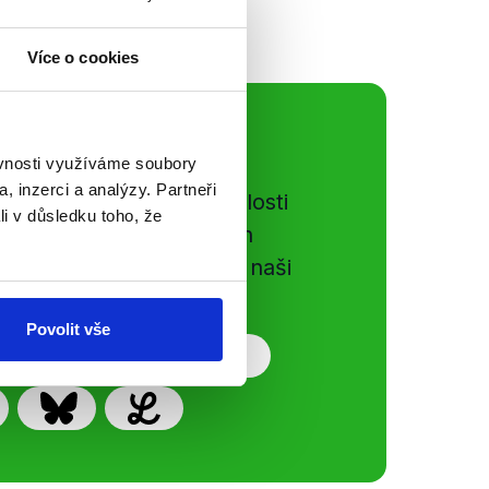
Více o cookies
ální sítě
ěvnosti využíváme soubory
, inzerci a analýzy. Partneři
e si ujít nejnovější události
li v důsledku toho, že
gog.cz. Sdílením našich
vků přátelům podpoříte naši
Povolit vše