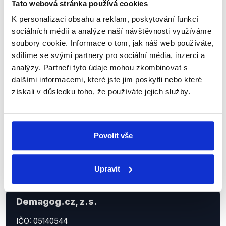
Tato webová stránka používá cookies
Sociální sítě
K personalizaci obsahu a reklam, poskytování funkcí
sociálních médií a analýze naší návštěvnosti využíváme
soubory cookie. Informace o tom, jak náš web používáte,
Nenechte si ujít nejnovější události
sdílíme se svými partnery pro sociální média, inzerci a
z Demagog.cz. Sdílením našich
analýzy. Partneři tyto údaje mohou zkombinovat s
příspěvků přátelům podpoříte naši
dalšími informacemi, které jste jim poskytli nebo které
práci.
získali v důsledku toho, že používáte jejich služby.
Povolit vše
Upravit
Demagog.cz, z.s.
IČO: 05140544