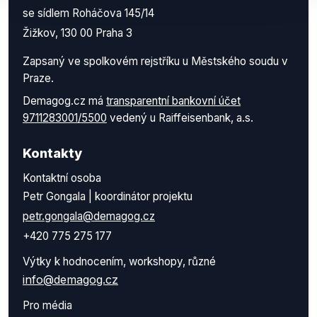
se sídlem Roháčova 145/14
Žižkov, 130 00 Praha 3
Zapsaný ve spolkovém rejstříku u Městského soudu v
Praze.
Demagog.cz má
transparentní bankovní účet
9711283001/5500
vedený u Raiffeisenbank, a.s.
Kontakty
Kontaktní osoba
Petr Gongala | koordinátor projektu
petr.gongala@demagog.cz
+420 775 275 177
Výtky k hodnocením, workshopy, různé
info@demagog.cz
Pro média