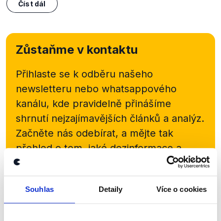
Číst dál
Zůstaňme v kontaktu
Přihlaste se k odběru našeho
newsletteru nebo
whatsappového
kanálu, kde pravidelně přinášíme
shrnutí nejzajímavějších článků a analýz.
Začněte nás odebírat, a mějte tak
přehled o tom, jaké dezinformace a
nepravdy se zrovna v Česku šíří.
Souhlas
Detaily
Více o cookies
Newsletter
WhatsApp