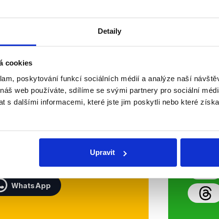
Číst dál
OVĚŘENO
Detaily
á cookies
Soci
klam, poskytování funkcí sociálních médií a analýze naší návšt
 náš web používáte, sdílíme se svými partnery pro sociální média
sletteru nebo
Nenecht
 s dalšími informacemi, které jste jim poskytli nebo které získa
delně přinášíme shrnutí
z Dema
 Začněte nás odebírat, a
příspě
ezinformace a nepravdy se
práci.
Upravit
WhatsApp