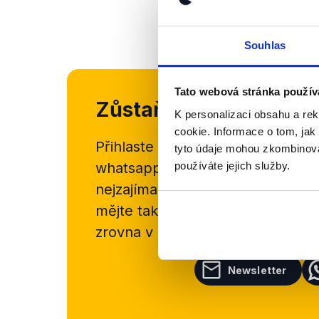
Souhlas
Tato webová stránka použív
Zůstaňme v kontaktu
K personalizaci obsahu a re
cookie. Informace o tom, jak
Přihlaste se k odběru našeho
new
tyto údaje mohou zkombinovat
používáte jejich služby.
whatsappového kanálu, kde pravi
nejzajímavějších článků a analýz.
mějte tak přehled o tom, jaké d
zrovna v Česku šíří.
Newsletter