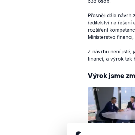
638 osob.
Přesněji dále návrh
ředitelství na řešení
rozšíření kompetencí
Ministerstvo financí
Z návrhu není jisté,
financí, a výrok tak
Výrok jsme zmí