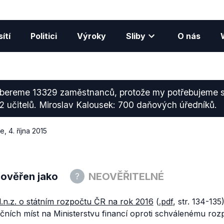
ítí
Politici
Výroky
Sliby
O nás
 bereme 13329 zaměstnanců, protože my potřebujeme st
12 učitelů. Miroslav Kalousek: 700 daňových úředníků.
ce
,
4. října 2015
 ověřen jako
NEOVĚŘITELNÉ
l.n.z. o státním rozpočtu ČR na rok 2016
(
.pdf
, str. 134-135
čních míst na Ministerstvu financí oproti schválenému roz