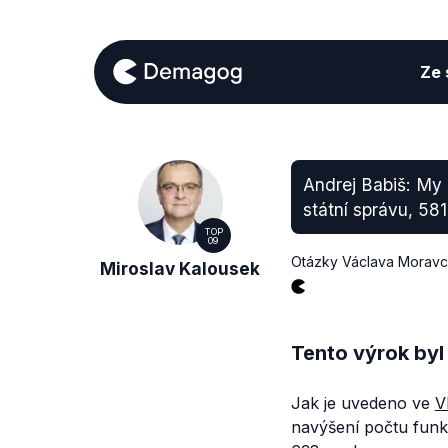
Ze s
Andrej Babiš: My
státní správu, 58
TOP
09
Otázky Václava Morav
Miroslav Kalousek
Tento výrok byl
Jak je uvedeno ve
V
navýšení počtu funk