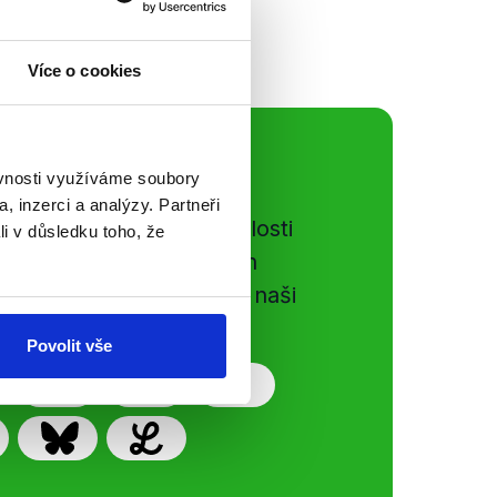
Více o cookies
ální sítě
ěvnosti využíváme soubory
, inzerci a analýzy. Partneři
e si ujít nejnovější události
li v důsledku toho, že
gog.cz. Sdílením našich
vků přátelům podpoříte naši
Povolit vše