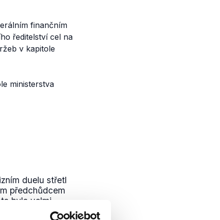
nerálním finančním
o ředitelství cel na
ržeb v kapitole
le ministerstva
zním duelu střetl
svým předchůdcem
ta byla velmi
aké velký...