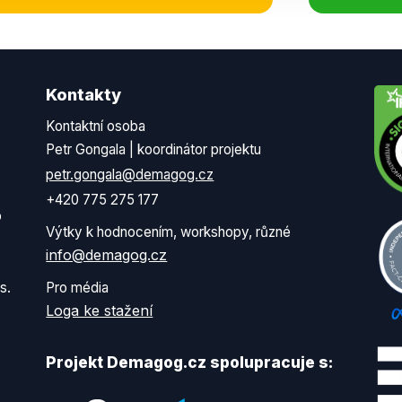
Kontakty
Kontaktní osoba
Petr Gongala | koordinátor projektu
petr.gongala@demagog.cz
+420 775 275 177
o
Výtky k hodnocením, workshopy, různé
info@demagog.cz
s.
Pro média
Loga ke stažení
Projekt Demagog.cz spolupracuje s: