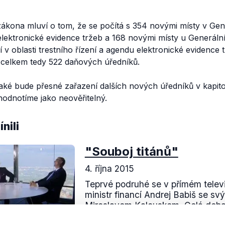
 zákona mluví o tom, že se počítá s 354 novými místy v Ge
 elektronické evidence tržeb a 168 novými místy u Generálníh
 v oblasti trestního řízení a agendu elektronické evidence t
, celkem tedy 522 daňových úředníků.
 jaké bude přesné zařazení dalších nových úředníků v kapito
 hodnotíme jako neověřitelný.
nili
"Souboj titánů"
4. října 2015
Teprvé podruhé se v přímém televi
ministr financí Andrej Babiš se 
Miroslavem Kalouskem. Celá deba
vypjatá, přinesla značné emoce a t