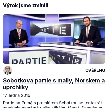
Výrok jsme zmínili
OVĚŘENO
Sobotkova partie s maily, Norskem a
uprchlíky
17. ledna 2016
Partie na Primě s premiérem Sobotkou se tentokrát
zabývala poměrně velkou škálou témat. Sobotka byl