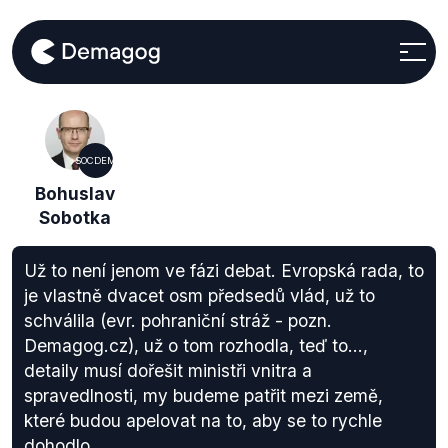
SOCDEM
Bohuslav
Sobotka
Už to není jenom ve fázi debat. Evropská rada, to
je vlastně dvacet osm předsedů vlád, už to
schválila (evr. pohraniční stráž - pozn.
Demagog.cz), už o tom rozhodla, teď to...,
detaily musí dořešit ministři vnitra a
spravedlnosti, my budeme patřit mezi země,
které budou apelovat na to, aby se to rychle
dohodlo.