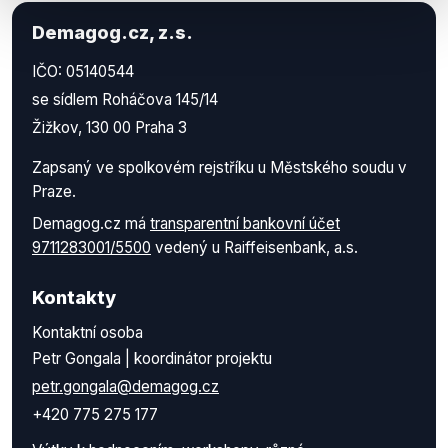
Demagog.cz, z.s.
IČO: 05140544
se sídlem Roháčova 145/14
Žižkov, 130 00 Praha 3
Zapsaný ve spolkovém rejstříku u Městského soudu v
Praze.
Demagog.cz má
transparentní bankovní účet
9711283001/5500
vedený u Raiffeisenbank, a.s.
Kontakty
Kontaktní osoba
Petr Gongala | koordinátor projektu
petr.gongala@demagog.cz
+420 775 275 177