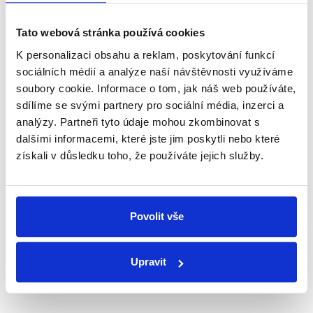
Newsletter
WhatsApp
Tato webová stránka používá cookies
K personalizaci obsahu a reklam, poskytování funkcí
sociálních médií a analýze naší návštěvnosti využíváme
Sociální sítě
soubory cookie. Informace o tom, jak náš web používáte,
sdílíme se svými partnery pro sociální média, inzerci a
Nenechte si ujít nejnovější události
analýzy. Partneři tyto údaje mohou zkombinovat s
dalšími informacemi, které jste jim poskytli nebo které
z Demagog.cz. Sdílením našich
získali v důsledku toho, že používáte jejich služby.
příspěvků přátelům podpoříte naši
práci.
Povolit vše
Upravit