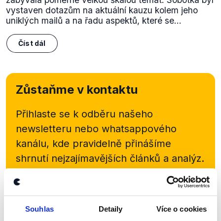
vystaven dotazům na aktuální kauzu kolem jeho
uniklých mailů a na řadu aspektů, které se...
Číst dál
Zůstaňme v kontaktu
Přihlaste se k odběru našeho
newsletteru nebo
whatsappového
kanálu, kde pravidelně přinášíme
shrnutí nejzajímavějších článků a analýz.
Začněte nás odebírat, a mějte tak
přehled o tom, jaké dezinformace a
nepravdy se zrovna v Česku šíří.
Souhlas
Detaily
Více o cookies