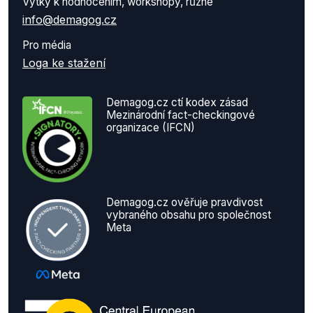
Výtky k hodnocením, workshopy, různé
info@demagog.cz
Pro média
Loga ke stažení
Demagog.cz ctí kodex zásad
Mezinárodní fact-checkingové
organizace (IFCN)
Demagog.cz ověřuje pravdivost
vybraného obsahu pro společnost
Meta