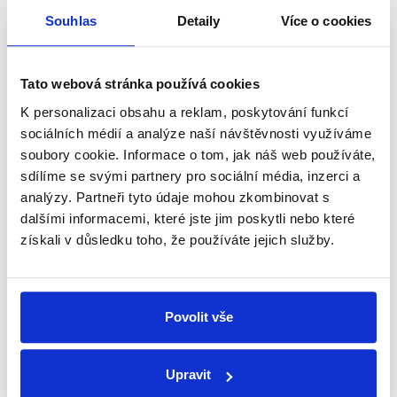
Šikana na školách a v exekucích
Souhlas
Detaily
Více o cookies
28. února 2016
Studio Otázek Václava Moravce tentokrát ovládly
zákony a paragrafy. Šikana na školách, šikanózní
Tato webová stránka používá cookies
návrhy v exekučních řízeních a řešení předlužení, to
K personalizaci obsahu a reklam, poskytování funkcí
byla témata, kterými se zabývali bývalý...
sociálních médií a analýze naší návštěvnosti využíváme
soubory cookie. Informace o tom, jak náš web používáte,
Číst dál
sdílíme se svými partnery pro sociální média, inzerci a
analýzy. Partneři tyto údaje mohou zkombinovat s
dalšími informacemi, které jste jim poskytli nebo které
získali v důsledku toho, že používáte jejich služby.
Zůstaňme v kontaktu
Přihlaste se k odběru našeho
newsletteru nebo
whatsappového
Povolit vše
kanálu, kde pravidelně přinášíme
shrnutí nejzajímavějších článků a analýz.
Upravit
Začněte nás odebírat, a mějte tak