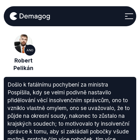
ANO
Robert
Pelikán
Došlo k fatálnímu pochybení za ministra
Pospíšila, kdy se velmi podivně nastavilo
přidělování věcí insolvenčním správcům, ono to
vzniklo vlastně omylem, ono se uvažovalo, že to
půjde na okresní soudy, nakonec to zůstalo na
krajských soudech; to motivovalo ty insolvenční
správce k tomu, aby si zakládali pobočky všude
možně, protože čím více poboček, tím více