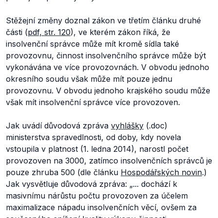
Stěžejní změny doznal zákon ve třetím článku druhé
části (
pdf, str. 120
), ve kterém zákon říká, že
insolvenční správce může mít kromě sídla také
provozovnu, činnost insolvenčního správce může být
vykonávána ve více provozovnách. V obvodu jednoho
okresního soudu však může mít pouze jednu
provozovnu. V obvodu jednoho krajského soudu může
však mít insolvenční správce více provozoven.
Jak uvádí důvodová zpráva
vyhlášky
(.doc)
ministerstva spravedlnosti, od doby, kdy novela
vstoupila v platnost (1. ledna 2014), narostl počet
provozoven na 3000, zatímco insolvenčních správců je
pouze zhruba 500 (dle článku
Hospodářských novin
.)
Jak vysvětluje důvodová zpráva: „...
dochází k
masivnímu nárůstu počtu provozoven za účelem
maximalizace nápadu insolvenčních věcí, ovšem za