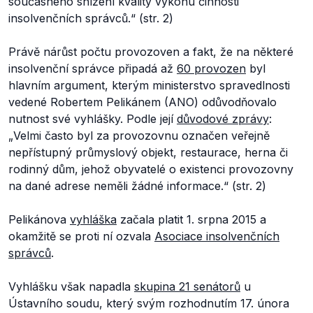
současného snížení kvality výkonu činnosti
insolvenčních správců.“
(str. 2)
Právě nárůst počtu provozoven a fakt, že na některé
insolvenční správce připadá až
60 provozen
byl
hlavním argument, kterým ministerstvo spravedlnosti
vedené Robertem Pelikánem (ANO) odůvodňovalo
nutnost své vyhlášky. Podle její
důvodové zprávy
:
„
Velmi často byl za provozovnu označen veřejně
nepřístupný průmyslový objekt, restaurace, herna či
rodinný dům, jehož obyvatelé o existenci provozovny
na dané adrese neměli žádné informace.
“ (str. 2)
Pelikánova
vyhláška
začala platit 1. srpna 2015 a
okamžitě se proti ní ozvala
Asociace insolvenčních
správců
.
Vyhlášku však napadla
skupina 21 senátorů
u
Ústavního soudu, který svým rozhodnutím 17. února