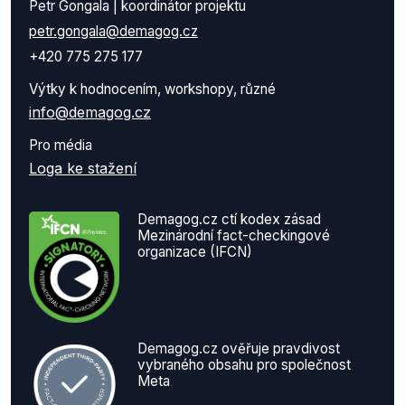
Petr Gongala | koordinátor projektu
petr.gongala@demagog.cz
+420 775 275 177
Výtky k hodnocením, workshopy, různé
info@demagog.cz
Pro média
Loga ke stažení
Demagog.cz ctí kodex zásad
Mezinárodní fact-checkingové
organizace (IFCN)
Demagog.cz ověřuje pravdivost
vybraného obsahu pro společnost
Meta