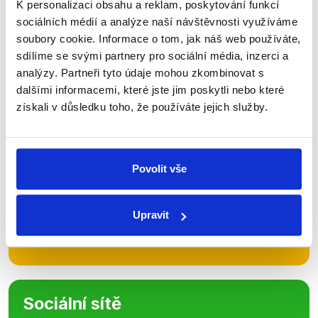
K personalizaci obsahu a reklam, poskytování funkcí
sociálních médií a analýze naší návštěvnosti využíváme
Zůstaňme v kontaktu
soubory cookie. Informace o tom, jak náš web používáte,
sdílíme se svými partnery pro sociální média, inzerci a
Přihlaste se k odběru našeho
analýzy. Partneři tyto údaje mohou zkombinovat s
newsletteru nebo
whatsappového
dalšími informacemi, které jste jim poskytli nebo které
kanálu, kde pravidelně přinášíme
získali v důsledku toho, že používáte jejich služby.
shrnutí nejzajímavějších článků a analýz.
Začněte nás odebírat, a mějte tak
přehled o tom, jaké dezinformace a
Povolit vše
nepravdy se zrovna v Česku šíří.
Upravit
Newsletter
WhatsApp
Sociální sítě