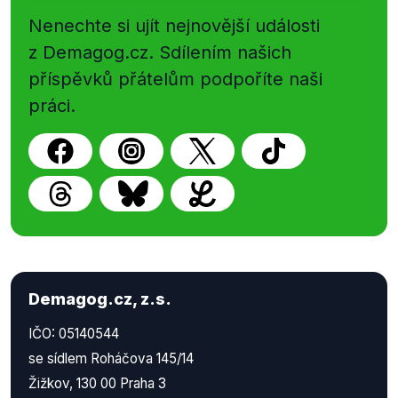
Nenechte si ujít nejnovější události
z Demagog.cz. Sdílením našich
příspěvků přátelům podpoříte naši
práci.
Demagog.cz, z.s.
IČO: 05140544
se sídlem Roháčova 145/14
Žižkov, 130 00 Praha 3