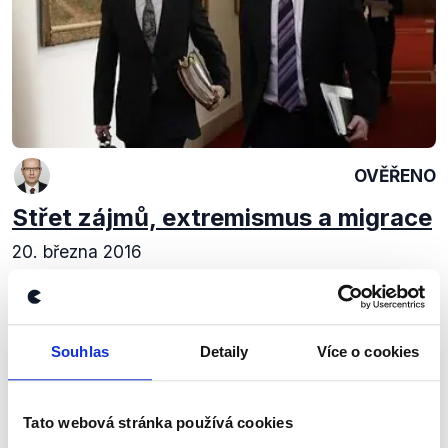
OVĚŘENO
Střet zájmů, extremismus a migrace
20. března 2016
Střet zájmů, extremismus, výsledky vlády či dohoda
Unie s Tureckem ohledně migrační krize. Taková
byla hlavní témata v diskuzi předsedy vlády s
Václavem Moravcem. V čase, kdy v českém...
Souhlas
Detaily
Více o cookies
Číst dál
Tato webová stránka používá cookies