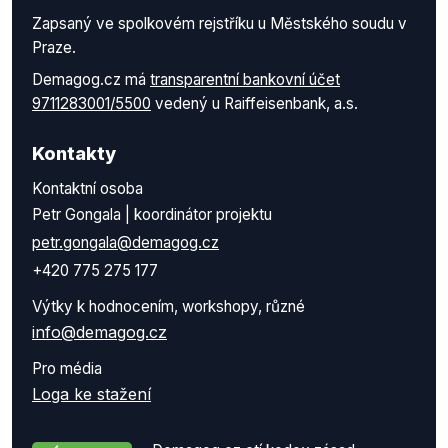
Zapsaný ve spolkovém rejstříku u Městského soudu v
Praze.
Demagog.cz má
transparentní bankovní účet
9711283001/5500
vedený u Raiffeisenbank, a.s.
Kontakty
Kontaktní osoba
Petr Gongala | koordinátor projektu
petr.gongala@demagog.cz
+420 775 275 177
Výtky k hodnocením, workshopy, různé
info@demagog.cz
Pro média
Loga ke stažení