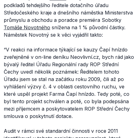
podkladů tehdejšího ředitele dotačního úřadu
Středočeského kraje a dnešního náměstka Ministerstva
průmyslu a obchodu a poradce premiéra Sobotky
Tomáše Novotného
snížena na 1 % původní částky.
Náměstek Novotný se k věci vyjádřil takto:
“V reakci na informace týkající se kauzy Čapí hnízdo
zveřejněné v on-line deníku Neovlivní.cz, bych rád jako
bývalý ředitel Úřadu Regionální rady ROP Střední
Čechy uvedl několik poznámek: Ředitelem tohoto
Úřadu jsem se stal na začátku roku 2009, čili až po
vyhlášení výzvy č. 4 v oblasti cestovního ruchu, ve
které uspěl projekt Farma Čapí hnízdo. Tedy poté, co
byl tento projekt schválen a poté, co byla podepsána
mezi příjemcem a poskytovatelem ROP Střední Čechy
smlouva o poskytnutí dotace.
Audit v rámci své standardní činnosti v roce 2011