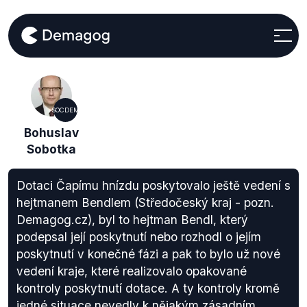
SOCDEM
Bohuslav
Sobotka
Dotaci Čapímu hnízdu poskytovalo ještě vedení s
hejtmanem Bendlem (Středočeský kraj - pozn.
Demagog.cz), byl to hejtman Bendl, který
podepsal její poskytnutí nebo rozhodl o jejím
poskytnutí v konečné fázi a pak to bylo už nové
vedení kraje, které realizovalo opakované
kontroly poskytnutí dotace. A ty kontroly kromě
jedné situace nevedly k nějakým zásadním