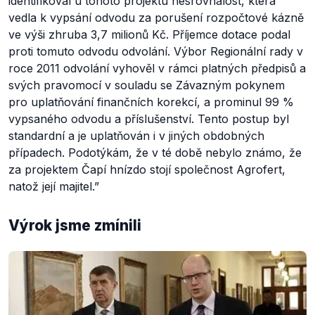
identifikoval u tohoto projektu nesrovnalost, která
vedla k vypsání odvodu za porušení rozpočtové kázně
ve výši zhruba 3,7 milionů Kč. Příjemce dotace podal
proti tomuto odvodu odvolání. Výbor Regionální rady v
roce 2011 odvolání vyhověl v rámci platných předpisů a
svých pravomocí v souladu se Závazným pokynem
pro uplatňování finančních korekcí, a prominul 99 %
vypsaného odvodu a příslušenství. Tento postup byl
standardní a je uplatňován i v jiných obdobných
případech. Podotýkám, že v té době nebylo známo, že
za projektem Čapí hnízdo stojí společnost Agrofert,
natož její majitel.”
Výrok jsme zmínili