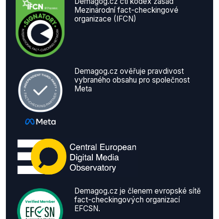
Demagog.cz ctí kodex zásad
Mezinárodní fact-checkingové
organizace (IFCN)
Demagog.cz ověřuje pravdivost
vybraného obsahu pro společnost
Meta
Demagog.cz je členem evropské sítě
fact-checkingových organizací
EFCSN.