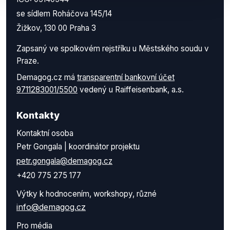
se sídlem Roháčova 145/14
Žižkov, 130 00 Praha 3
Zapsaný ve spolkovém rejstříku u Městského soudu v
Praze.
Demagog.cz má
transparentní bankovní účet
9711283001/5500
vedený u Raiffeisenbank, a.s.
Kontakty
Kontaktní osoba
Petr Gongala | koordinátor projektu
petr.gongala@demagog.cz
+420 775 275 177
Výtky k hodnocením, workshopy, různé
info@demagog.cz
Pro média