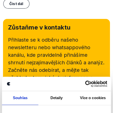
Číst dál
Zůstaňme v kontaktu
Přihlaste se k odběru našeho
newsletteru nebo
whatsappového
kanálu, kde pravidelně přinášíme
shrnutí nejzajímavějších článků a analýz.
Začněte nás odebírat, a mějte tak
přehled o tom, jaké dezinformace a
nepravdy se zrovna v Česku šíří.
Souhlas
Detaily
Více o cookies
Newsletter
WhatsApp