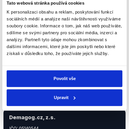
Tato webová stránka používá cookies
K personalizaci obsahu a reklam, poskytování funkcí
Sociální sítě
sociálních médií a analýze naší návštěvnosti využíváme
soubory cookie. Informace o tom, jak náš web používáte,
Nenechte si ujít nejnovější události
sdílíme se svými partnery pro sociální média, inzerci a
z Demagog.cz. Sdílením našich
analýzy. Partneři tyto údaje mohou zkombinovat s
příspěvků přátelům podpoříte naši
dalšími informacemi, které jste jim poskytli nebo které
získali v důsledku toho, že používáte jejich služby.
práci.
Povolit vše
Upravit
Demagog.cz, z.s.
IČO: 05140544