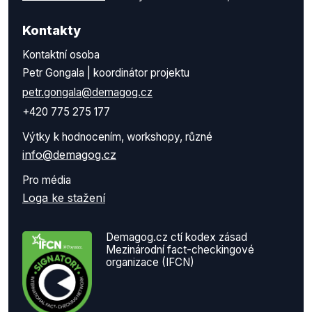
Kontakty
Kontaktní osoba
Petr Gongala | koordinátor projektu
petr.gongala@demagog.cz
+420 775 275 177
Výtky k hodnocením, workshopy, různé
info@demagog.cz
Pro média
Loga ke stažení
Demagog.cz ctí kodex zásad
Mezinárodní fact-checkingové
organizace (IFCN)