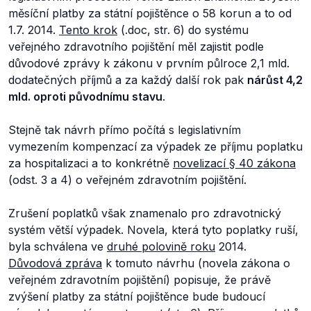
měsíční platby za státní pojištěnce o 58 korun a to od
1.7. 2014.
Tento krok
(.doc, str. 6) do systému
veřejného zdravotního pojištění měl zajistit podle
důvodové zprávy k zákonu v prvním půlroce 2,1 mld.
dodatečných příjmů a za každý další rok pak
nárůst 4,2
mld. oproti původnímu stavu
.
Stejně tak návrh přímo počítá s legislativním
vymezením kompenzací za výpadek ze příjmu poplatku
za hospitalizaci a to konkrétně
novelizací § 40 zákona
(odst. 3 a 4) o veřejném zdravotním pojištění.
Zrušení poplatků však znamenalo pro zdravotnický
systém větší výpadek. Novela, která tyto poplatky ruší,
byla schválena ve
druhé polovině roku
2014.
Důvodová zpráva
k tomuto návrhu (novela zákona o
veřejném zdravotním pojištění) popisuje, že právě
zvýšení platby za státní pojištěnce bude budoucí