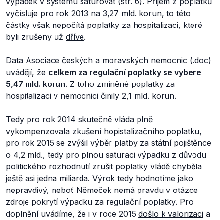
výpadek v systému saturovat (str. 6). Příjem z poplatků
vyčísluje pro rok 2013 na 3,27 mld. korun, to této
částky však nepočítá poplatky za hospitalizaci, které
byli zrušeny už
dříve
.
Data
Asociace českých a moravských nemocnic
(.doc)
uvádějí, že
celkem za regulační poplatky se vybere
5,47 mld. korun
. Z toho zmíněné poplatky za
hospitalizaci v nemocnici činily 2,1 mld. korun.
Tedy pro rok 2014 skutečně vláda plně
vykompenzovala zkušení hopistalizačního poplatku,
pro rok 2015 se zvýšil výběr platby za státní pojištěnce
o 4,2 mld., tedy pro plnou saturaci výpadku z důvodu
politického rozhodnutí zrušit poplatky vládě chyběla
ještě asi jedna miliarda. Výrok tedy hodnotíme jako
nepravdivý, neboť Němeček nemá pravdu v otázce
zdroje pokrytí výpadku za regulační poplatky. Pro
doplnění uvádíme, že i v roce 2015
došlo k valorizaci
a