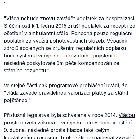
:
"Vláda nebude znovu zavádět poplatek za hospitalizaci.
S účinností k 1. lednu 2015 zruší poplatek za recept i za
ošetření v ambulantní sféře. Ponechá pouze regulační
poplatek za využití pohotovostních služeb. Výpadek
zdrojů spojených se zrušením regulačních poplatků
bude systému veřejného zdravotního pojištění a
následně poskytovatelům péče kompenzován ze
státního rozpočtu.
"
Ve stejné části pak programové prohlášení uvádí, že
"
vláda zavede pravidelnou valorizaci platby za státní
pojištěnce
."
Příslušná legislativa byla schválena v roce 2014.
Vládou
prošla
novela zákona o veřejném zdravotním pojištění
9. dubna, následně
prošla hladce
také celým
legislativním procesem. Tento zákon znamenal zvýšení