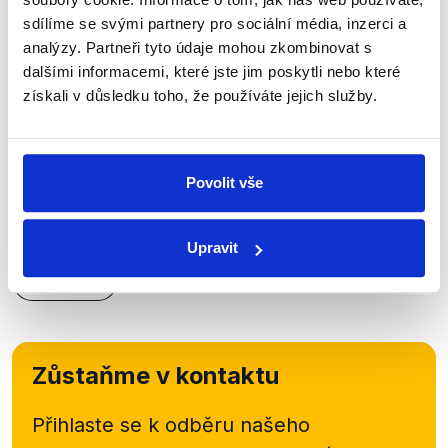
sdílíme se svými partnery pro sociální média, inzerci a
analýzy. Partneři tyto údaje mohou zkombinovat s
OVĚŘENO
dalšími informacemi, které jste jim poskytli nebo které
získali v důsledku toho, že používáte jejich služby.
Nemocné zdravotnictví?
1. května 2016
Téma duelu bývalého a současného ministra
Povolit vše
zdravotnictví v nedělních Otázkách Václava
Moravce bylo předem jasné - hovořilo se o stavu
českého zdravotnictví, jeho ekonomické kondici a...
Upravit
Číst dál
Zůstaňme v kontaktu
Přihlaste se k odběru našeho