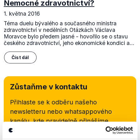
Nemocné zdravotnictví?
1. května 2016
Téma duelu bývalého a současného ministra
zdravotnictví v nedělních Otázkách Václava
Moravce bylo předem jasné - hovořilo se o stavu
českého zdravotnictví, jeho ekonomické kondici a...
Číst dál
Zůstaňme v kontaktu
Přihlaste se k odběru našeho
newsletteru nebo
whatsappového
kanálu, kde pravidelně přinášíme
shrnutí nejzajímavějších článků a analýz.
Začněte nás odebírat, a mějte tak