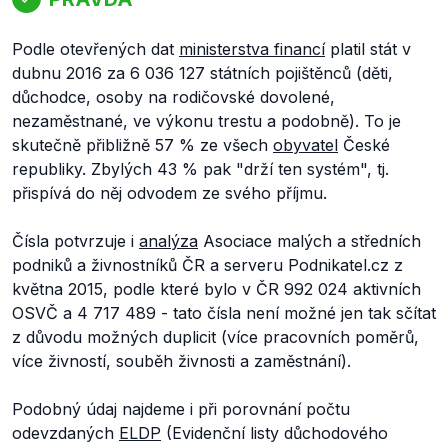
Podle otevřených dat
ministerstva financí
platil stát v
dubnu 2016 za 6 036 127 státních pojištěnců (děti,
důchodce, osoby na rodičovské dovolené,
nezaměstnané, ve výkonu trestu a podobně). To je
skutečně přibližně 57 % ze všech
obyvatel
České
republiky. Zbylých 43 % pak "drží ten systém", tj.
přispívá do něj odvodem ze svého příjmu.
Čísla potvrzuje i
analýza
Asociace malých a středních
podniků a živnostníků ČR a serveru Podnikatel.cz z
května 2015, podle které bylo v ČR 992 024 aktivních
OSVČ a 4 717 489 - tato čísla není možné jen tak sčítat
z důvodu možných duplicit (více pracovních poměrů,
více živností, souběh živnosti a zaměstnání).
Podobný údaj najdeme i při porovnání počtu
odevzdaných
ELDP
(Evidenční listy důchodového