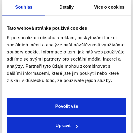
Souhlas
Detaily
Více o cookies
přehled o tom, jaké dezinformace a
nepravdy se zrovna v Česku šíří.
Tato webová stránka používá cookies
Newsletter
WhatsApp
K personalizaci obsahu a reklam, poskytování funkcí
sociálních médií a analýze naší návštěvnosti využíváme
soubory cookie. Informace o tom, jak náš web používáte,
sdílíme se svými partnery pro sociální média, inzerci a
Sociální sítě
analýzy. Partneři tyto údaje mohou zkombinovat s
dalšími informacemi, které jste jim poskytli nebo které
Nenechte si ujít nejnovější události
získali v důsledku toho, že používáte jejich služby.
z Demagog.cz. Sdílením našich
příspěvků přátelům podpoříte naši
práci.
Povolit vše
Upravit