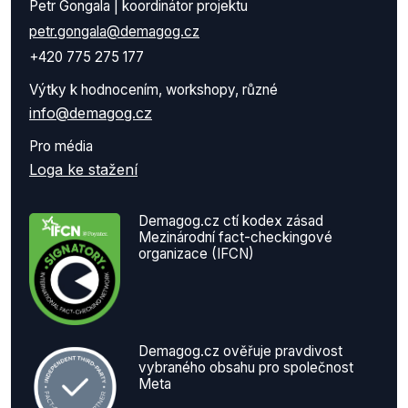
Petr Gongala | koordinátor projektu
petr.gongala@demagog.cz
+420 775 275 177
Výtky k hodnocením, workshopy, různé
info@demagog.cz
Pro média
Loga ke stažení
Demagog.cz ctí kodex zásad
Mezinárodní fact-checkingové
organizace (IFCN)
Demagog.cz ověřuje pravdivost
vybraného obsahu pro společnost
Meta