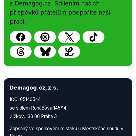
z Demagog.cz. Sdílením našich
příspěvků přátelům podpoříte naši
práci.
Demagog.cz, z.s.
IČO: 05140544
se sídlem Roháčova 145/14
Žižkov, 130 00 Praha 3
Zapsaný ve spolkovém rejstříku u Městského soudu v
Praze.