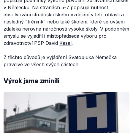
popisuje podmínky výkonu povolání zdravotních sester
v Německu. Na stranách 5-7 popisuje nutnost
absolvování středoškolského vzdělání v této oblasti a
následný "trénink" nebo také školení, které se ovšem
zdaleka nerovná náročnosti vysoké školy. V podobném
smyslu se
vyjádřil
i místopředseda výboru pro
zdravotnictví PSP David
Kasal
.
Z těchto důvodů je vyjádření Svatopluka Němečka
pravdivé ve všech svých částech.
Výrok jsme zmínili