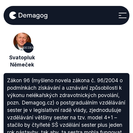
SOCDEM
Svatopluk
Němeček
Zákon 96 (myšleno novela zákona č. 96/2004 o
podmínkách získávání a uznávání způsobilosti k
výkonu nelékařských zdravotnických povolání,
pozn. Demagog.cz) o postgraduálním vzdělávání
sester je v legislativní radě vlády, zjednodušuje
vzdělávání většiny sester na tzv. model 4+1 –
stačilo by čtyřleté SŠ vzdělání sester plus jeden
rok nástavby, tak aby, ta sestra mohla fungovat