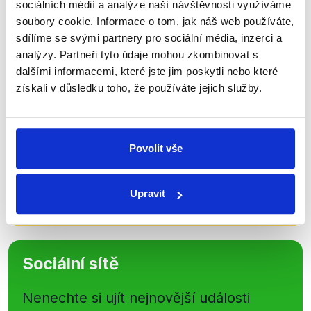
sociálních médií a analýze naší návštěvnosti využíváme
soubory cookie. Informace o tom, jak náš web používáte,
Přihlaste se k odběru našeho
sdílíme se svými partnery pro sociální média, inzerci a
newsletteru nebo
whatsappového
analýzy. Partneři tyto údaje mohou zkombinovat s
kanálu, kde pravidelně přinášíme
dalšími informacemi, které jste jim poskytli nebo které
shrnutí nejzajímavějších článků a analýz.
získali v důsledku toho, že používáte jejich služby.
Začněte nás odebírat, a mějte tak
přehled o tom, jaké dezinformace a
Povolit vše
nepravdy se zrovna v Česku šíří.
Newsletter
WhatsApp
Upravit
Sociální sítě
Nenechte si ujít nejnovější události