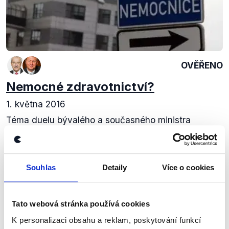
OVĚŘENO
Nemocné zdravotnictví?
1. května 2016
Téma duelu bývalého a současného ministra
zdravotnictví v nedělních Otázkách Václava
Moravce bylo předem jasné - hovořilo se o stavu
českého zdravotnictví, jeho ekonomické kondici a...
Souhlas
Detaily
Více o cookies
Číst dál
Tato webová stránka používá cookies
K personalizaci obsahu a reklam, poskytování funkcí
Zůstaňme v kontaktu