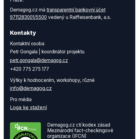
Demagog.cz má
transparentní bankovní účet
9711283001/5500
vedený u Raiffeisenbank, a.s.
Kontakty
Kontaktní osoba
Petr Gongala | koordinátor projektu
petr.gongala@demagog.cz
+420 775 275 177
Výtky k hodnocením, workshopy, různé
info@demagog.cz
Pro média
Loga ke stažení
Demagog.cz ctí kodex zásad
Mezinárodní fact-checkingové
organizace (IFCN)