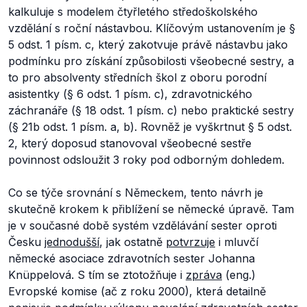
kalkuluje s modelem čtyřletého středoškolského
vzdělání s roční nástavbou. Klíčovým ustanovením je §
5 odst. 1 písm. c, který zakotvuje právě nástavbu jako
podmínku pro získání způsobilosti všeobecné sestry, a
to pro absolventy středních škol z oboru porodní
asistentky (§ 6 odst. 1 písm. c), zdravotnického
záchranáře (§ 18 odst. 1 písm. c) nebo praktické sestry
(§ 21b odst. 1 písm. a, b). Rovněž je vyškrtnut § 5 odst.
2, který doposud stanovoval všeobecné sestře
povinnost odsloužit 3 roky pod odborným dohledem.
Co se týče srovnání s Německem, tento návrh je
skutečně krokem k přiblížení se německé úpravě. Tam
je v současné době systém vzdělávání sester oproti
Česku
jednodušší
, jak ostatně
potvrzuje
i mluvčí
německé asociace zdravotních sester Johanna
Knüppelová. S tím se ztotožňuje i
zpráva
(eng.)
Evropské komise (ač z roku 2000), která detailně