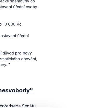
anecké sněmovny do
tavení úřední osoby
do 10 000 Kč.
postavení úřední
ádí důvod pro nový
lematického chování,
any.
"
 nesvobody"
stopředseda Senátu