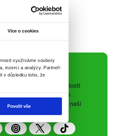
lanec Jiří Pospíšil
partii se skutečně
Více o cookies
ěvnosti využíváme soubory
ální sítě
, inzerci a analýzy. Partneři
li v důsledku toho, že
e si ujít nejnovější události
gog.cz. Sdílením našich
vků přátelům podpoříte naši
Povolit vše