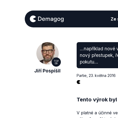
Ze s
...například nové
nový přestupek, ř
pokutu...
TOP
09
Jiří Pospíšil
Partie
,
23. května 2016
Tento výrok byl
V platné a účinné ve