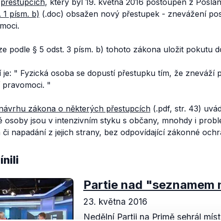
přestupcích
, který byl 19. května 2016 postoupen z Posl
. 1 písm. b)
(.doc) obsažen nový přestupek - znevážení pos
omoci.
ze podle § 5 odst. 3 písm. b) tohoto zákona uložit pokutu 
 je: "
Fyzická osoba se dopustí přestupku tím, že zneváží 
í pravomoci.
"
návrhu zákona o některých přestupcích
(.pdf, str. 43) uv
 osoby jsou v intenzivním styku s občany, mnohdy i prob
 či napadání z jejich strany, bez odpovídající zákonné ochr
nili
Partie nad "seznamem
23. května 2016
Nedělní Partii na Primě sehrál mí