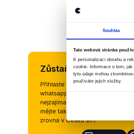
Souhlas
Tato webová stránka použív
K personalizaci obsahu a re
Zůstaňme v kontaktu
cookie. Informace o tom, jak
tyto údaje mohou zkombinovat
používáte jejich služby.
Přihlaste se k odběru našeho
new
whatsappového kanálu, kde pravi
nejzajímavějších článků a analýz.
mějte tak přehled o tom, jaké d
zrovna v Česku šíří.