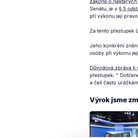
zákoně o některých 
Senátu, je v
§ 5 odst
pří výkonu její prav
Za tento přestupek l
Jeho konkréní znění
osoby při výkonu jej
Důvodová zpráva k 
přestupek. "
Dotčené
a čelí často urážkám
Výrok jsme zmí