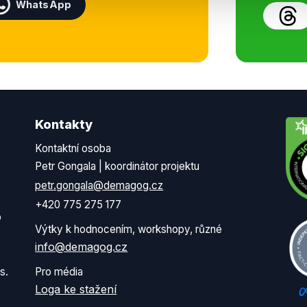
WhatsApp
Kontakty
Kontaktní osoba
Petr Gongala | koordinátor projektu
petr.gongala@demagog.cz
+420 775 275 177
o
Výtky k hodnocením, workshopy, různé
info@demagog.cz
s.
Pro média
Loga ke stažení