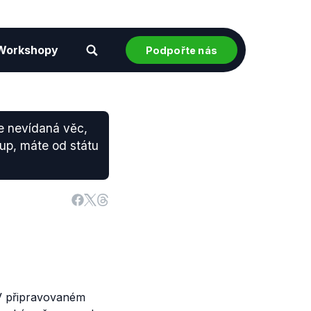
Workshopy
Podpořte nás
je nevídaná věc,
up, máte od státu
 V připravovaném