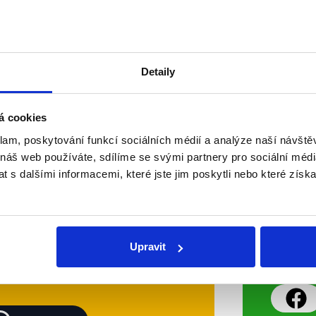
Zdeněk Škromach (ČSSD) a europos
(zvolený za TOP 09) a o poklidnou 
nejednalo. Střetli se nad...
Číst dál
Detaily
OVĚŘENO
á cookies
klam, poskytování funkcí sociálních médií a analýze naší návšt
Soci
 náš web používáte, sdílíme se svými partnery pro sociální média
 s dalšími informacemi, které jste jim poskytli nebo které získa
sletteru nebo
Nenecht
delně přinášíme shrnutí
z Dema
 Začněte nás odebírat, a
příspě
Upravit
ezinformace a nepravdy se
práci.