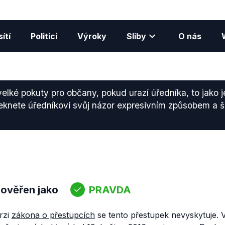
ítí
Politici
Výroky
Sliby
O nás
 velké pokuty pro občany, pokud urazí úředníka, to jako 
eknete úředníkovi svůj názor expresivním způsobem a š
 ověřen jako
PRAVDA
rzi
zákona o přestupcích
se tento přestupek nevyskytuje.