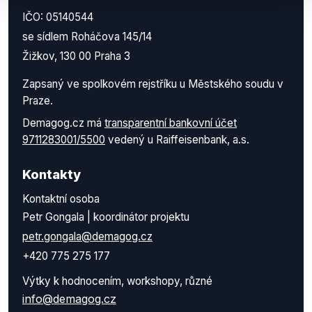
IČO: 05140544
se sídlem Roháčova 145/14
Žižkov, 130 00 Praha 3
Zapsaný ve spolkovém rejstříku u Městského soudu v
Praze.
Demagog.cz má
transparentní bankovní účet
9711283001/5500
vedený u Raiffeisenbank, a.s.
Kontakty
Kontaktní osoba
Petr Gongala | koordinátor projektu
petr.gongala@demagog.cz
+420 775 275 177
Výtky k hodnocením, workshopy, různé
info@demagog.cz