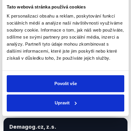
Tato webová stránka používá cookies
K personalizaci obsahu a reklam, poskytování funkcí
Sociální sítě
sociálních médií a analýze naší návštěvnosti využíváme
soubory cookie. Informace o tom, jak náš web používáte,
Nenechte si ujít nejnovější události
sdílíme se svými partnery pro sociální média, inzerci a
analýzy. Partneři tyto údaje mohou zkombinovat s
z Demagog.cz. Sdílením našich
dalšími informacemi, které jste jim poskytli nebo které
příspěvků přátelům podpoříte naši
získali v důsledku toho, že používáte jejich služby.
práci.
Povolit vše
Upravit
Demagog.cz, z.s.