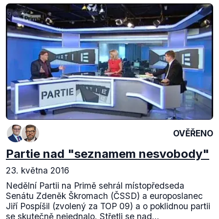
OVĚŘENO
Partie nad "seznamem nesvobody"
23. května 2016
Nedělní Partii na Primě sehrál místopředseda
Senátu Zdeněk Škromach (ČSSD) a europoslanec
Jiří Pospíšil (zvolený za TOP 09) a o poklidnou partii
se skutečně nejednalo. Střetli se nad...